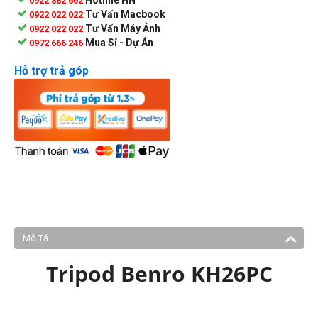
0922 882 662
Tư Vấn Macbook
0922 022 022
Tư Vấn Máy Ảnh
0922 022 022
Mua Sỉ - Dự Án
0972 666 246
Hỗ trợ trả góp
Mô Tả
Tripod Benro KH26PC