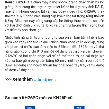
Benro KH26PC
là chân máy bằng nhôm 2 tầng chắc chắn với bộ
giằng tầm trung tích hợp được thiết kế để hỗ trợ máy ảnh DSLR,
máy ảnh không gương lật và máy quay video nhỏ. KH26PC thay
thế mã KH26P phổ biến, nâng cấp khả năng tải trọng tổng thể lên
6.8kg. Mẫu mới này cũng cung cấp hệ thống tháo nhanh cải tiến
với hai chốt định vị chịu tải lò xo và phạm vi tương thích rộng hơn
với đế máy ảnh chọn lọc.
Nhiều tính năng ấn tượng tương tự của phiên bản tiền nhiệm, bao
gồm kéo xoay liên tục và điều chỉnh chân khóa xoắn độc lập, cùng
với phạm vi chiều cao làm việc từ 875mm đến 1845mm và khả
năng gập xuống chỉ 910mm để dễ dàng cất giữ và vận chuyển.
KH26PC có hai chân nhọn với đế có thể tháo rời để cải thiện lực
kéo và bao gồm bóng cân bằng 60mm, một tay cầm pan có thể
được sử dụng cho người thuận tay phải hoặc tay trái, và túi đựng
có đệm và dây đeo.
>>> Xem thêm
Chân máy Benro
So sánh KH26PC mới và KH26P cũ