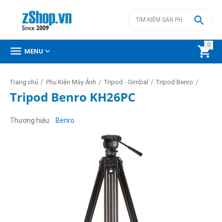

0



MENU
/
/
/
/
Trang chủ
Phụ Kiện Máy Ảnh
Tripod - Gimbal
Tripod Benro
Tripod Benro KH26PC
Thương hiệu
Benro