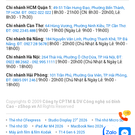
Chi nhánh HCM Quận 1:
49-51 Trần Hưng Đạo, Phường Bến Thành,
| 8h30 - 21h00 (CN: 8h30 - 20h00, Lễ:
TP. HCM. ĐT: 0922 022 022
8h30 - 17h30)
Chi nhánh Cần Thơ:
64 Hùng Vương, Phường Ninh Kiều, TP. Cần Thơ.
| 9h00 - 19h00 (Ngày Lễ: 9h00 - 19h00)
ĐT: 092.2345.488
Chi nhánh Đà Nẵng:
184 Nguyễn Văn Linh, Phường Thanh Khê, TP. Đà
| 8h00 - 20h00 (Chủ Nhật & Ngày Lễ: 9h00 -
Nẵng. ĐT: 0927 28 5678
18h00)
Chi nhánh Hà Nội:
264 Thái Hà, Phường Ô Chợ Dừa, TP. Hà Nội, ĐT:
| 9h00 - 20h00 (Chủ Nhật & Ngày Lễ:
0922 88 2662 - 092.995.1111
9h00 - 18h00)
Chi nhánh Hải Phòng:
101 Trần Phú, Phường Gia Viên, TP. Hải Phòng,
| 9h00 - 20h00 (Chủ Nhật & Ngày Lễ: 9h00 -
ĐT: 0835 091 246
18h00)
Copyrights
©
2009
Công ty CPTM & DV Công nghệ số Đỉnh
Cao - zShop.vn
All Rights Reserved
Thẻ nhớ CFexpress
Studio Display 27" 2026
Thẻ nhớ Micro SD
Thẻ nhớ SD
iPad Air M4 2026
MacBook Neo 2026
Máy ảnh film & film Kodak
T14 Gen 6 2025