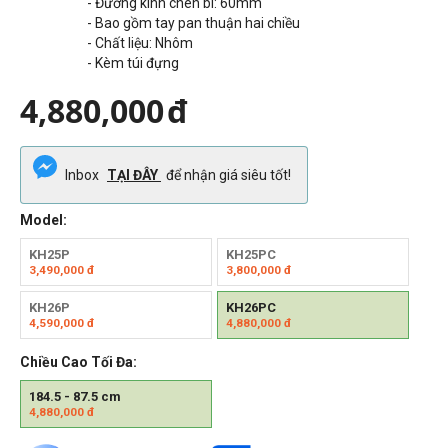
- Đường kính chén bi: 60mm
- Bao gồm tay pan thuận hai chiều
- Chất liệu: Nhôm
- Kèm túi đựng
4,880,000
đ
Inbox
TẠI ĐÂY
để nhận giá siêu tốt!
Model:
KH25P
KH25PC
3,490,000
đ
3,800,000
đ
KH26P
KH26PC
4,590,000
đ
4,880,000
đ
Chiều Cao Tối Đa:
184.5 - 87.5 cm
4,880,000
đ