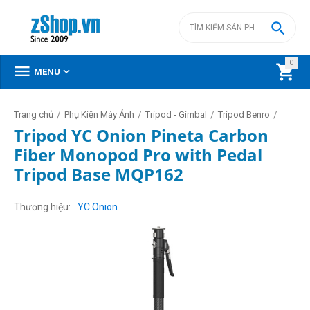

0



MENU
/
/
/
/
Trang chủ
Phụ Kiện Máy Ảnh
Tripod - Gimbal
Tripod Benro
Tripod YC Onion Pineta Carbon
Fiber Monopod Pro with Pedal
Tripod Base MQP162
Thương hiệu
YC Onion