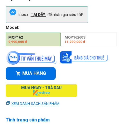
Inbox
TẠI ĐÂY
để nhận giá siêu tốt!
Model:
MQP162
MQP16260S
9,990,000
đ
11,290,000
đ
MUA HÀNG
MUA NGAY - TRẢ SAU
XEM DANH SÁCH SẢN PHẨM
Tình trạng sản phẩm