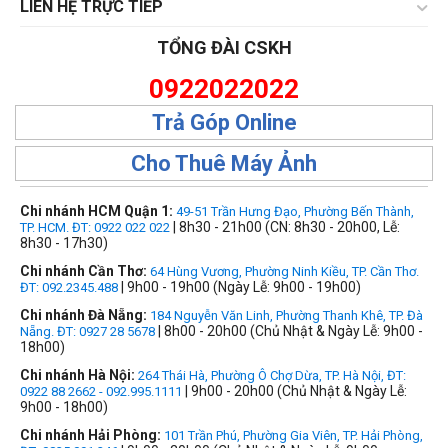
LIÊN HỆ TRỰC TIẾP
TỔNG ĐÀI CSKH
0922022022
Trả Góp Online
Cho Thuê Máy Ảnh
Chi nhánh HCM Quận 1:
49-51 Trần Hưng Đạo, Phường Bến Thành,
| 8h30 - 21h00 (CN: 8h30 - 20h00, Lễ:
TP. HCM. ĐT: 0922 022 022
8h30 - 17h30)
Chi nhánh Cần Thơ:
64 Hùng Vương, Phường Ninh Kiều, TP. Cần Thơ.
| 9h00 - 19h00 (Ngày Lễ: 9h00 - 19h00)
ĐT: 092.2345.488
Chi nhánh Đà Nẵng:
184 Nguyễn Văn Linh, Phường Thanh Khê, TP. Đà
| 8h00 - 20h00 (Chủ Nhật & Ngày Lễ: 9h00 -
Nẵng. ĐT: 0927 28 5678
18h00)
Chi nhánh Hà Nội:
264 Thái Hà, Phường Ô Chợ Dừa, TP. Hà Nội, ĐT:
| 9h00 - 20h00 (Chủ Nhật & Ngày Lễ:
0922 88 2662 - 092.995.1111
9h00 - 18h00)
Chi nhánh Hải Phòng:
101 Trần Phú, Phường Gia Viên, TP. Hải Phòng,