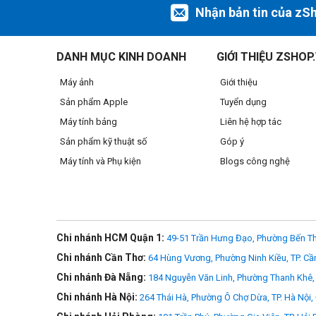
Nhận bản tin của zS
DANH MỤC KINH DOANH
GIỚI THIỆU ZSHOP
Máy ảnh
Giới thiệu
Sản phẩm Apple
Tuyển dụng
Máy tính bảng
Liên hệ hợp tác
Sản phẩm kỹ thuật số
Góp ý
Máy tính và Phụ kiện
Blogs công nghệ
Chi nhánh HCM Quận 1:
49-51 Trần Hưng Đạo, Phường Bến Th
Giữ nguyên nét cuốn hút của Fujifilm
Chi nhánh Cần Thơ:
64 Hùng Vương, Phường Ninh Kiều, TP. Cầ
Chi nhánh Đà Nẵng:
184 Nguyễn Văn Linh, Phường Thanh Khê, 
Hình ảnh lấy cảm hứng từ phim, không cần chỉnh sửa. Các
Fujifilm kết hợp với ống kính AF 28mm f/4.5 XF. Ghi lạ
Chi nhánh Hà Nội:
264 Thái Hà, Phường Ô Chợ Dừa, TP. Hà Nội,
niềm vui thuần khiết.