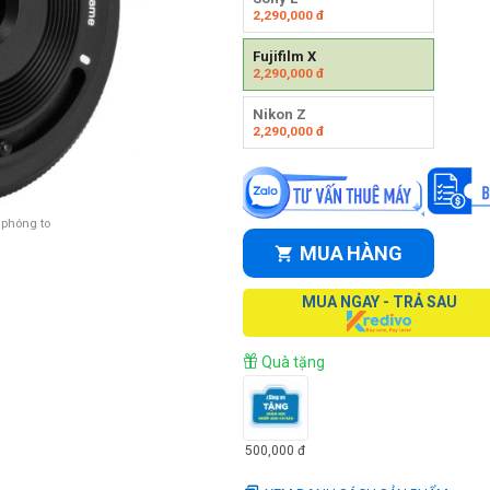
2,290,000
đ
Fujifilm X
2,290,000
đ
Nikon Z
2,290,000
đ
 phóng to
MUA HÀNG
MUA NGAY - TRẢ SAU
Quà tặng
500,000
đ