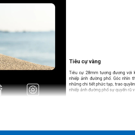
Tiêu cự vàng
Tiêu cự 28mm tương đương với k
nhiếp ảnh đường phố. Góc nhìn th
những chi tiết phức tạp, trao quyề
nhiếp ảnh đường phố sự quyến rũ và