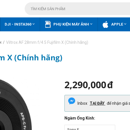



DJI - INSTA360
PHỤ KIỆN MÁY ẢNH
APPLE
/
Viltrox AF 28mm f/4.5 Fujifilm X (Chính hãng)
x
lm X (Chính hãng)
2,290,000
đ
Inbox
TẠI ĐÂY
để nhận giá s
Ngàm Ống Kính:
Sony E