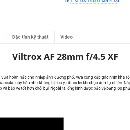
XEM DANH SÁCH SẢN PHẨM
m
Đặc tính kỹ thuật
Video
Viltrox AF 28mm f/4.5 XF
 vừa hoàn hảo cho nhiếp ảnh đường phố, vừa cung cấp góc nhìn khá rộ
pancake này hầu như không bị chú ý, rất có lợi khi chụp ảnh tự nhiên. Nắ
p và bảo vệ tốt hơn khỏi bụi. Ngoài ra, ống kính được bảo vệ bằng lớp ph