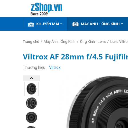


KHUYẾN MÃI
MÁY ẢNH - ỐNG KÍNH
/
/
/
Trang chủ
Máy Ảnh - Ống Kính
Ống Kính - Lens
Lens Viltro
Viltrox AF 28mm f/4.5 Fujifi
Thương hiệu
Viltrox