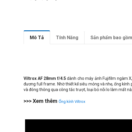
Mô Tả
Tính Năng
Sản phẩm bao gồ
Viltrox AF 28mm f/4.5
dành cho máy ảnh Fujifilm ngàm X,
đương full frame. Nhờ thiết kế siêu mỏng và nhẹ, ống kính 
và đóng thông qua công tắc trượt, loại bỏ nỗi lo làm mất nắ
>>> Xem thêm
Ống kính Viltrox