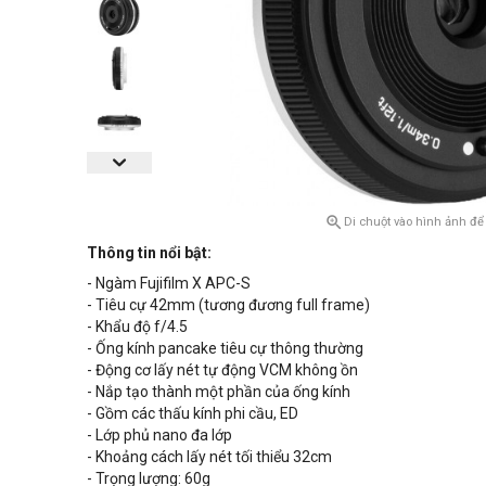

Di chuột vào hình ảnh để
Thông tin nổi bật:
- Ngàm Fujifilm X APC-S
- Tiêu cự 42mm (tương đương full frame)
- Khẩu độ f/4.5
- Ống kính pancake tiêu cự thông thường
- Động cơ lấy nét tự động VCM không ồn
- Nắp tạo thành một phần của ống kính
- Gồm các thấu kính phi cầu, ED
- Lớp phủ nano đa lớp
- Khoảng cách lấy nét tối thiểu 32cm
- Trọng lượng: 60g