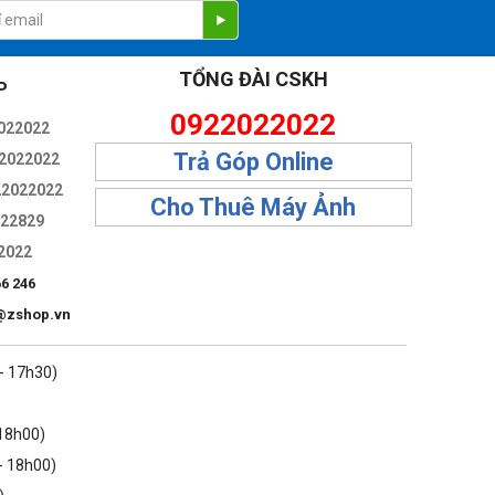
TỔNG ĐÀI CSKH
P
0922022022
022022
Trả Góp Online
2022022
22022022
Cho Thuê Máy Ảnh
322829
2022
66 246
@zshop.vn
 - 17h30)
 18h00)
- 18h00)