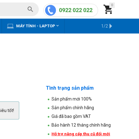
0


0922 022 022


MÁY TÍNH - LAPTOP
KHO HÀNG CŨ
1/2
Tình trạng sản phẩm
Sản phẩm mới 100%
Sản phẩm chính hãng
iêu tốt!
Giá đã bao gồm VAT
Bảo hành 12 tháng chính hãng
Hỗ trợ nâng cấp thu cũ đổi mới