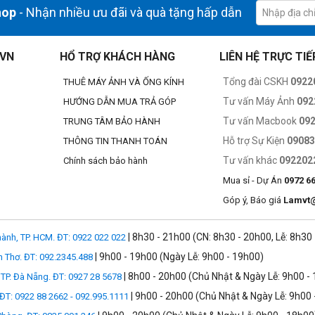
hop
- Nhận nhiều ưu đãi và quà tặng hấp dẫn
.VN
HỔ TRỢ KHÁCH HÀNG
LIÊN HỆ TRỰC TIẾ
Tổng đài CSKH
0922
THUÊ MÁY ẢNH VÀ ỐNG KÍNH
Tư vấn Máy Ảnh
092
HƯỚNG DẪN MUA TRẢ GÓP
Tư vấn Macbook
09
TRUNG TÂM BẢO HÀNH
Hỗ trợ Sự Kiện
0908
THÔNG TIN THANH TOÁN
Tư vấn khác
092202
Chính sách bảo hành
Mua sỉ - Dự Án
0972 6
Góp ý, Báo giá
Lamvt
| 8h30 - 21h00 (CN: 8h30 - 20h00, Lễ: 8h30
ành, TP. HCM. ĐT: 0922 022 022
| 9h00 - 19h00 (Ngày Lễ: 9h00 - 19h00)
n Thơ. ĐT: 092.2345.488
| 8h00 - 20h00 (Chủ Nhật & Ngày Lễ: 9h00 -
TP. Đà Nẵng. ĐT: 0927 28 5678
 chế độ giả lập phim đặc trưng của
i những khoảnh khắc thoáng qua với
| 9h00 - 20h00 (Chủ Nhật & Ngày Lễ: 9h00 
 ĐT: 0922 88 2662 - 092.995.1111