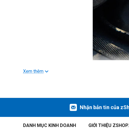
>>> Xem thêm
Filter PolarPro
Xem thêm
Chuyển đổi tiện lợi
Vòng tăng hỗ trợ mở rộng phạm vi tương thích cho các bộ l
Nhận bản tin của zS
Ví dụ: Vòng tăng 67mm-77mm tức là vòng sẽ cho phép bộ 
DANH MỤC KINH DOANH
GIỚI THIỆU ZSHOP