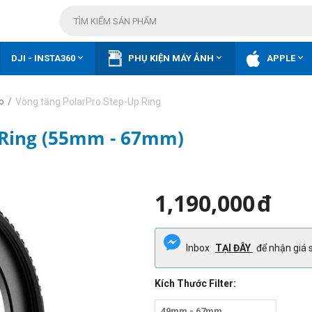



DJI - INSTA360
PHỤ KIỆN MÁY ẢNH
APPLE
/
Vòng tăng PolarPro Step-Up Ring
ro
 Ring (55mm - 67mm)
1,190,000
đ
Inbox
TẠI ĐÂY
để nhận giá s
Kích Thước Filter:
49mm - 67mm