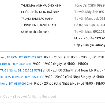
Tổng đài CSKH
0922
THUÊ MÁY ẢNH VÀ ỐNG KÍNH
Tư vấn Máy Ảnh
092
HƯỚNG DẪN MUA TRẢ GÓP
Tư vấn Macbook
09
TRUNG TÂM BẢO HÀNH
Hỗ trợ Sự Kiện
0908
THÔNG TIN THANH TOÁN
Tư vấn khác
092202
Chính sách bảo hành
Mua sỉ - Dự Án
0972 6
Góp ý, Báo giá
Lamvt
| 8h30 - 21h00 (CN: 8h30 - 20h00, Lễ: 8h30
ành, TP. HCM. ĐT: 0922 022 022
| 9h00 - 19h00 (Ngày Lễ: 9h00 - 19h00)
n Thơ. ĐT: 092.2345.488
| 8h00 - 20h00 (Chủ Nhật & Ngày Lễ: 9h00 -
TP. Đà Nẵng. ĐT: 0927 28 5678
| 9h00 - 20h00 (Chủ Nhật & Ngày Lễ: 9h00 
 ĐT: 0922 88 2662 - 092.995.1111
| 9h00 - 20h00 (Chủ Nhật & Ngày Lễ: 9h00 - 18h00
 Phòng, ĐT: 0835 091 246
nh Cao - zShop.vn
All Rights Reserved
 mong muốn.