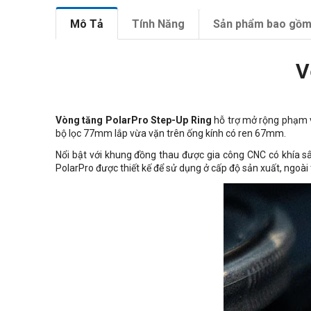
Mô Tả
Tính Năng
Sản phẩm bao gồ
V
Vòng tăng PolarPro Step-Up Ring
hỗ trợ mở rộng phạm v
bộ lọc 77mm lắp vừa vặn trên ống kính có ren 67mm.
Nổi bật với khung đồng thau được gia công CNC có khía 
PolarPro được thiết kế để sử dụng ở cấp độ sản xuất, ngoài 