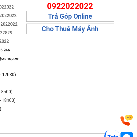
0922022022
022022
Trả Góp Online
2022022
22022022
Cho Thuê Máy Ảnh
322829
2022
66 246
@zshop.vn
 - 17h30)
 18h00)
- 18h00)
)