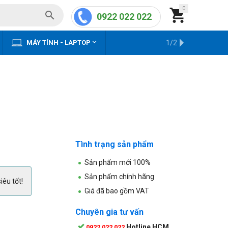
0


0922 022 022


MÁY TÍNH - LAPTOP
KHO HÀNG CŨ
1/2
Tình trạng sản phẩm
Sản phẩm mới 100%
Sản phẩm chính hãng
iêu tốt!
Giá đã bao gồm VAT
Chuyên gia tư vấn
Hotline HCM
0922 022 022