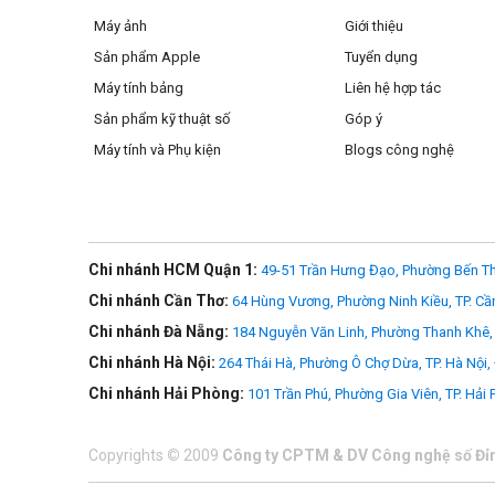
Máy ảnh
Giới thiệu
Sản phẩm Apple
Tuyển dụng
Máy tính bảng
Liên hệ hợp tác
Sản phẩm kỹ thuật số
Góp ý
Máy tính và Phụ kiện
Blogs công nghệ
Chi nhánh HCM Quận 1:
49-51 Trần Hưng Đạo, Phường Bến Th
Chi nhánh Cần Thơ:
64 Hùng Vương, Phường Ninh Kiều, TP. Cầ
Chi nhánh Đà Nẵng:
184 Nguyễn Văn Linh, Phường Thanh Khê, 
Chi nhánh Hà Nội:
264 Thái Hà, Phường Ô Chợ Dừa, TP. Hà Nội,
Chi nhánh Hải Phòng:
101 Trần Phú, Phường Gia Viên, TP. Hải
Lớp kết thúc màu đen mờ
Copyrights
©
2009
Công ty CPTM & DV Công nghệ số Đỉ
Lớp mạ điện màu đen mờ để chặn các phản quang không