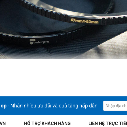
ọc để phù hợp với ống kính máy ảnh có đường kính nhỏ hơn.
hop
- Nhận nhiều ưu đãi và quà tặng hấp dẫn
lọc 77mm lắp vừa vặn trên ống kính có ren 67mm.
.VN
HỔ TRỢ KHÁCH HÀNG
LIÊN HỆ TRỰC TIẾ