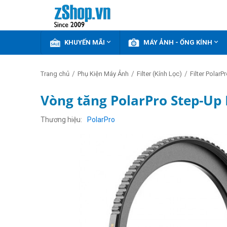


KHUYẾN MÃI
MÁY ẢNH - ỐNG KÍNH
/
/
/
Trang chủ
Phụ Kiện Máy Ảnh
Filter (Kính Lọc)
Filter PolarP
Vòng tăng PolarPro Step-Up
Thương hiệu
PolarPro