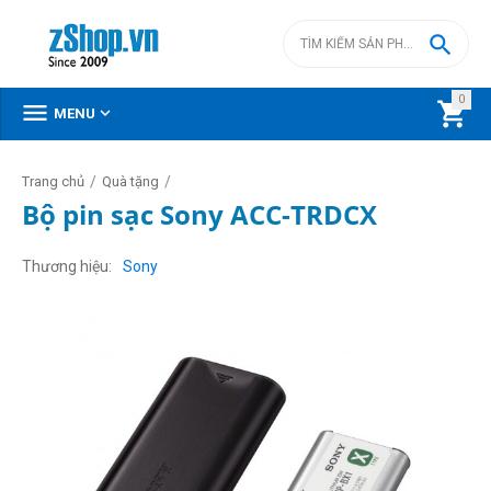

0



MENU
/
/
Trang chủ
Quà tặng
Bộ pin sạc Sony ACC-TRDCX
Thương hiệu
Sony