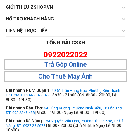
GIỚI THIỆU ZSHOP.VN
HỔ TRỢ KHÁCH HÀNG
LIÊN HỆ TRỰC TIẾP
TỔNG ĐÀI CSKH
0922022022
Trả Góp Online
Cho Thuê Máy Ảnh
Chi nhánh HCM Quận 1:
49-51 Trần Hưng Đạo, Phường Bến Thành,
| 8h30 - 21h00 (CN: 8h30 - 20h00, Lễ:
TP. HCM. ĐT: 0922 022 022
8h30 - 17h30)
Chi nhánh Cần Thơ:
64 Hùng Vương, Phường Ninh Kiều, TP. Cần Thơ.
| 9h00 - 19h00 (Ngày Lễ: 9h00 - 19h00)
ĐT: 092.2345.488
Chi nhánh Đà Nẵng:
184 Nguyễn Văn Linh, Phường Thanh Khê, TP. Đà
| 8h00 - 20h00 (Chủ Nhật & Ngày Lễ: 9h00 -
Nẵng. ĐT: 0927 28 5678
18h00)