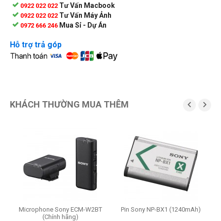
Tư Vấn Macbook
0922 022 022
Tư Vấn Máy Ảnh
0922 022 022
Mua Sỉ - Dự Án
0972 666 246
Hỗ trợ trả góp
KHÁCH THƯỜNG MUA THÊM


i
Microphone Sony ECM-W2BT
Pin Sony NP-BX1 (1240mAh)
(Chính hãng)