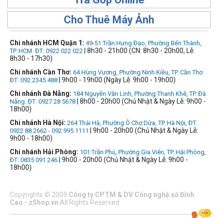
Cho Thuê Máy Ảnh
Chi nhánh HCM Quận 1:
49-51 Trần Hưng Đạo, Phường Bến Thành,
| 8h30 - 21h00 (CN: 8h30 - 20h00, Lễ:
TP. HCM. ĐT: 0922 022 022
8h30 - 17h30)
Chi nhánh Cần Thơ:
64 Hùng Vương, Phường Ninh Kiều, TP. Cần Thơ.
| 9h00 - 19h00 (Ngày Lễ: 9h00 - 19h00)
ĐT: 092.2345.488
Chi nhánh Đà Nẵng:
184 Nguyễn Văn Linh, Phường Thanh Khê, TP. Đà
| 8h00 - 20h00 (Chủ Nhật & Ngày Lễ: 9h00 -
Nẵng. ĐT: 0927 28 5678
18h00)
Chi nhánh Hà Nội:
264 Thái Hà, Phường Ô Chợ Dừa, TP. Hà Nội, ĐT:
| 9h00 - 20h00 (Chủ Nhật & Ngày Lễ:
0922 88 2662 - 092.995.1111
9h00 - 18h00)
Chi nhánh Hải Phòng:
101 Trần Phú, Phường Gia Viên, TP. Hải Phòng,
| 9h00 - 20h00 (Chủ Nhật & Ngày Lễ: 9h00 -
ĐT: 0835 091 246
18h00)
Copyrights
©
2009
Công ty CPTM & DV Công nghệ số Đỉnh
Cao - zShop.vn
All Rights Reserved