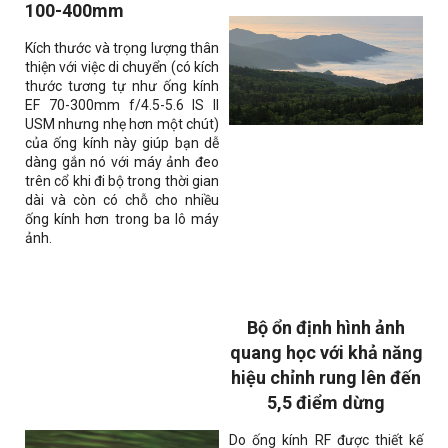
100-400mm
Kích thước và trọng lượng thân
thiện với việc di chuyển (có kích
thước tương tự như ống kính
EF 70-300mm f/4.5-5.6 IS II
USM nhưng nhẹ hơn một chút)
của ống kính này giúp bạn dễ
dàng gắn nó với máy ảnh đeo
trên cổ khi đi bộ trong thời gian
dài và còn có chỗ cho nhiều
ống kính hơn trong ba lô máy
ảnh.
Bộ ổn định hình ảnh
quang học với khả năng
hiệu chỉnh rung lên đến
5,5 điểm dừng
Do ống kính RF được thiết kế