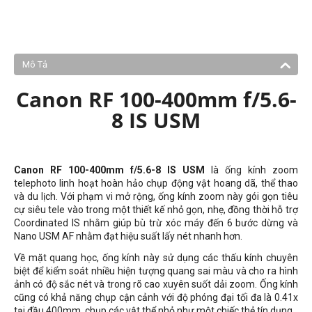
Mô Tả
Canon RF 100-400mm f/5.6-
8 IS USM
Canon RF 100-400mm f/5.6-8 IS USM
là ống kính zoom
telephoto linh hoạt hoàn hảo chụp động vật hoang dã, thể thao
và du lịch. Với phạm vi mở rộng, ống kính zoom này gói gọn tiêu
cự siêu tele vào trong một thiết kế nhỏ gọn, nhẹ, đồng thời hỗ trợ
Coordinated IS nhằm giúp bù trừ xóc máy đến 6 bước dừng và
Nano USM AF nhằm đạt hiệu suất lấy nét nhanh hơn.
Về mặt quang học, ống kính này sử dụng các thấu kính chuyên
biệt để kiểm soát nhiều hiện tượng quang sai màu và cho ra hình
ảnh có độ sắc nét và trong rõ cao xuyên suốt dải zoom. Ống kính
cũng có khả năng chụp cận cảnh với độ phóng đại tối đa là 0.41x
tại đầu 400mm, chụp các vật thể nhỏ như một chiếc thẻ tín dụng.