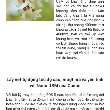
USM có khả năng chụp ảnh
sắc nét và chi tiết từ nhiều
khoảng cách khác nhau. Đặc
biệt đáng chú ý là khả năng
chụp cận cảnh của ống kính ở
cài đặt thu phóng 400mm — ở
khoảng cách lấy nét tối thiểu, ở
400mm, bạn có thể lấp đầy
khung hình với một đối tượng
có kích thước bằng một chiếc
thẻ tín dụng, mang lại tính linh
hoạt vượt trội và hình ảnh sắc
nét ấn tượng.
Lấy nét tự động tốc độ cao, mượt mà và yên tĩnh
với Nano USM của Canon
Với bất kỳ máy ảnh dòng EOS R nào, bạn đều có thể mong đợi
khả năng lấy nét tự động nhanh chóng và tích cực. Hệ thống lấy
nét Nano USM đặc biệt có lợi cho người dùng video nhờ sự kết
hợp giữa khả năng vận hành êm ái và độ mượt mà vượt trội khi