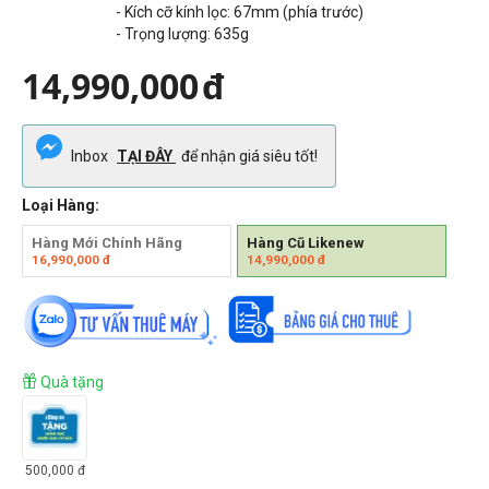
- Kích cỡ kính lọc: 67mm (phía trước)
- Trọng lượng:
635g
14,990,000
đ
Inbox
TẠI ĐÂY
để nhận giá siêu tốt!
Loại Hàng:
Hàng Mới Chính Hãng
Hàng Cũ Likenew
16,990,000
đ
14,990,000
đ
Quà tặng
500,000
đ