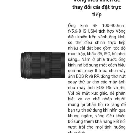
thay đổi cài đặt trực
tiếp
Ống kính RF 100-400mm
f/5.6-8 IS USM tích hợp Vòng
điều khiển trên vành ống kính
có thể điều chỉnh trực tiếp
nhiều cài đặt bao gồm tốc độ
màn trập, khẩu độ, ISO, bù phơi
sáng... Nằm ở phía trước ống
kính, nó bổ sung một cách hiệu
quả nút xoay thứ ba cho máy
ảnh EOS R và RP, đồng thời nút
xoay thứ tư cho các máy ảnh
như máy ảnh EOS R5 và R6.
Với bề mặt xúc giác, dễ phân
biệt và cơ chế nhấp chuột
mang lại phản hồi rõ ràng để
bạn tự tin sử dụng khi nhìn qua
khung ngắm, vòng điều khiển
bổ sung thêm khả năng kết nối
vượt trội cho mọi tình huống
chụp ảnh.