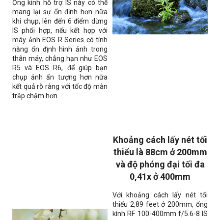
Ống kính hỗ trợ IS này có thể
mang lại sự ổn định hơn nữa
khi chụp, lên đến 6 điểm dừng
IS phối hợp, nếu kết hợp với
máy ảnh EOS R Series có tính
năng ổn định hình ảnh trong
thân máy, chẳng hạn như EOS
R5 và EOS R6, để giúp bạn
chụp ảnh ấn tượng hơn nữa
kết quả rõ ràng với tốc độ màn
trập chậm hơn.
Khoảng cách lấy nét tối
thiểu là
88cm
ở 200mm
và độ phóng đại tối đa
0,41x ở 400mm
Với khoảng cách lấy nét tối
thiểu 2,89 feet ở 200mm, ống
kính RF 100-400mm f/5.6-8 IS