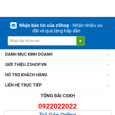
Nhận bản tin của zShop
- Nhận nhiều ưu
đãi và quà tặng hấp dẫn
DANH MỤC KINH DOANH
GIỚI THIỆU ZSHOP.VN
HỔ TRỢ KHÁCH HÀNG
LIÊN HỆ TRỰC TIẾP
TỔNG ĐÀI CSKH
0922022022
Trả Góp Online