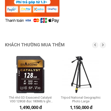
KHÁCH THƯỜNG MUA THÊM


Thẻ nhớ SD Exascend Catalyst
Tripod National Geographic
K
V30 128GB đọc 180MB/s ghi
Photo Large
150MB/s
đ
1,490,000
đ
1,150,000
đ