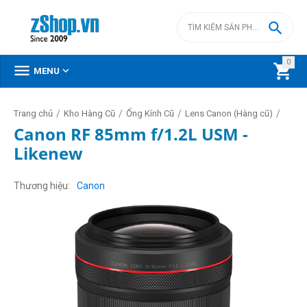

0



MENU
/
/
/
/
Trang chủ
Kho Hàng Cũ
Ống Kính Cũ
Lens Canon (Hàng cũ)
Canon RF 85mm f/1.2L USM -
Likenew
Thương hiệu
Canon