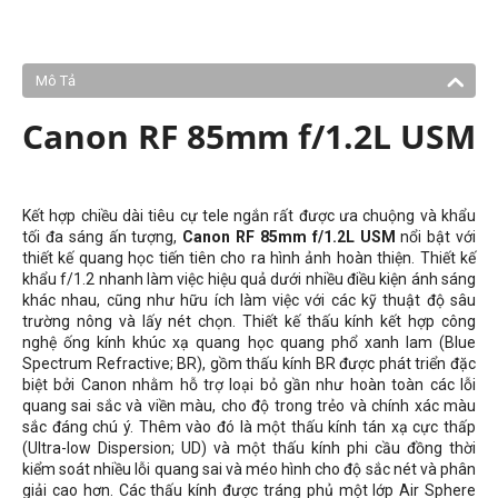
Mô Tả
Canon RF 85mm f/1.2L USM
Kết hợp chiều dài tiêu cự tele ngắn rất được ưa chuộng và khẩu
tối đa sáng ấn tượng,
Canon RF 85mm f/1.2L USM
nổi bật với
thiết kế quang học tiến tiên cho
ra hình ảnh hoàn thiện. Thiết kế
khẩu f/1.2 nhanh làm việc hiệu quả dưới nhiều điều kiện ánh sáng
khác nhau, cũng như hữu ích làm việc với các kỹ thuật độ sâu
trường nông và lấy nét chọn. Thiết kế thấu kính kết hợp công
nghệ ống kính
khúc xạ quang học quang phổ xanh lam
(Blue
Spectrum Refractive; BR), gồm thấu kính BR được phát triển đặc
biệt bởi Canon nhằm hỗ trợ loại bỏ gần như hoàn toàn các lỗi
quang sai sắc và viền màu, cho độ trong trẻo và chính xác màu
sắc đáng chú ý. Thêm vào đó là một thấu kính tán xạ cực thấp
(Ultra-low Dispersion; UD) và một thấu kính phi cầu đồng thời
kiểm soát nhiều lỗi quang sai và méo hình cho độ sắc nét và phân
giải cao hơn. Các thấu kính được tráng phủ một lớp Air Sphere