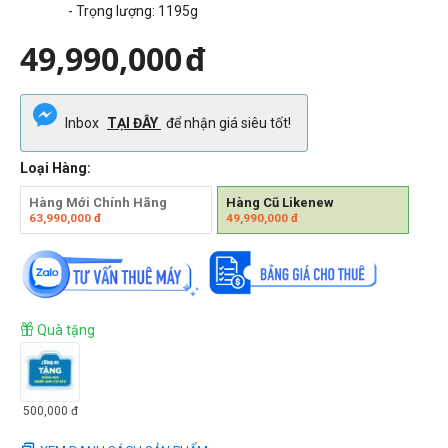
- Trọng lượng: 1195g
49,990,000
đ
Inbox
TẠI ĐÂY
để nhận giá siêu tốt!
Loại Hàng:
Hàng Mới Chính Hãng
Hàng Cũ Likenew
63,990,000
đ
49,990,000
đ
Quà tặng
500,000
đ