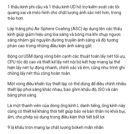
1 thấu kính phi cầu và 1 thấu kính UD hỗ trợ kiểm soát các lỗi
quang sai và méo hình cho chất lượng ảnh sắc nét hơn, trong
trẻo hơn.
Lớp tráng phủ Air Sphere Coating (ASC) áp dụng lên các thấu
kính giúp giảm hiệu ứng lóa sáng và bóng ma khi chụp ngược
sáng nhằm giữ nguyên đường truyền ánh sáng và độ tương
phản cao trong những điều kiện ánh sáng gắt.
Động cơ USM dạng vòng bên cạnh các thuật toán lấy nét tối ưu,
CPU tốc độ cao và thiết kế lấy nét nội bộ kết hợp mang lại thể
hiện lấy nét tự động nhanh, chính xác và êm, cũng như trình ghi
chồng lấy nét thủ công hoàn toàn.
Một vòng điều khiển tùy thiết lập có thể dùng để điều chỉnh nhiều
thiết lập phơi sáng khác nhau, bao gồm khẩu độ, ISO và cân
bằng phơi sáng.
Là một thanh viên của dòng ống kính L danh tiếng, ống kính này
cũng có thiết kế kháng thời tiết giúp bảo vệ bản thân nó khỏi bụi,
ẩm, cho phép sử dụng trong điều kiện thời tiết bất lợi.
9 lá khẩu tròn mang lại chất lượng bokeh mãn nhãn.