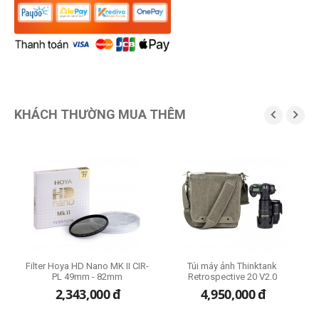
KHÁCH THƯỜNG MUA THÊM


n
Filter Hoya HD Nano MK II CIR-
Túi máy ảnh Thinktank
PL 49mm - 82mm
Retrospective 20 V2.0
2,343,000
đ
4,950,000
đ