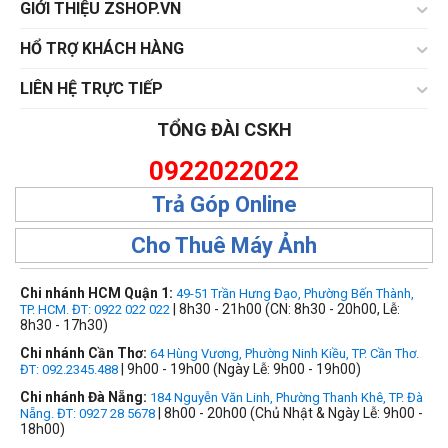
GIỚI THIỆU ZSHOP.VN
HỔ TRỢ KHÁCH HÀNG
LIÊN HỆ TRỰC TIẾP
TỔNG ĐÀI CSKH
0922022022
Trả Góp Online
Cho Thuê Máy Ảnh
Chi nhánh HCM Quận 1:
49-51 Trần Hưng Đạo, Phường Bến Thành,
| 8h30 - 21h00 (CN: 8h30 - 20h00, Lễ:
TP. HCM. ĐT: 0922 022 022
8h30 - 17h30)
Chi nhánh Cần Thơ:
64 Hùng Vương, Phường Ninh Kiều, TP. Cần Thơ.
| 9h00 - 19h00 (Ngày Lễ: 9h00 - 19h00)
ĐT: 092.2345.488
Chi nhánh Đà Nẵng:
184 Nguyễn Văn Linh, Phường Thanh Khê, TP. Đà
| 8h00 - 20h00 (Chủ Nhật & Ngày Lễ: 9h00 -
Nẵng. ĐT: 0927 28 5678
18h00)