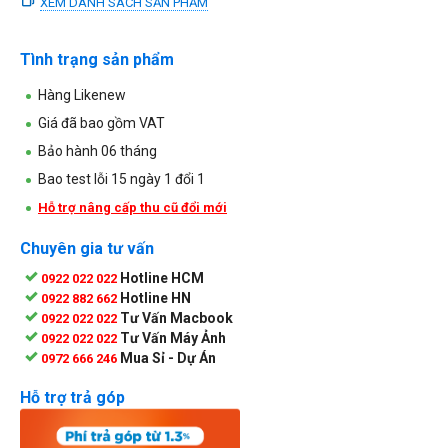
XEM DANH SÁCH SẢN PHẨM
Tình trạng sản phẩm
Hàng Likenew
Giá đã bao gồm VAT
Bảo hành 06 tháng
Bao test lỗi 15 ngày 1 đổi 1
Hỗ trợ nâng cấp thu cũ đổi mới
Chuyên gia tư vấn
Hotline HCM
0922 022 022
Hotline HN
0922 882 662
Tư Vấn Macbook
0922 022 022
Tư Vấn Máy Ảnh
0922 022 022
Mua Sỉ - Dự Án
0972 666 246
Hỗ trợ trả góp