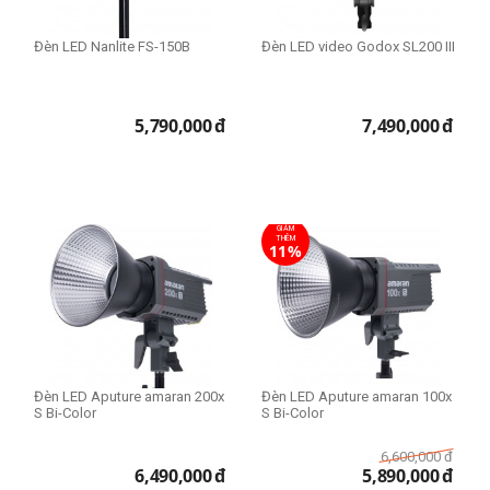
Đèn LED Nanlite FS-150B
Đèn LED video Godox SL200 III
5,790,000
đ
7,490,000
đ
GIẢM
THÊM
11%
Đèn LED Aputure amaran 200x
Đèn LED Aputure amaran 100x
S Bi-Color
S Bi-Color
6,600,000
đ
6,490,000
đ
5,890,000
đ