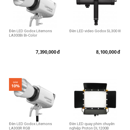
Đèn LED Godox Litemons
Đèn LED video Godox SL300 III
LA300Bi Bi-Color
7,390,000
đ
8,100,000
đ
GIẢM
10%
Đèn LED Godox Litemons
Đèn LED quay phim chuyên
LA300R RGB
nghiệp Proton DL1200B