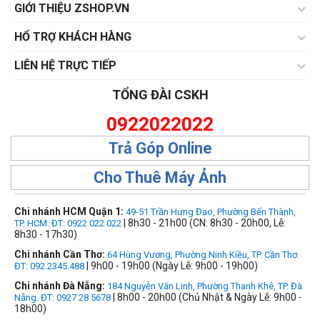
GIỚI THIỆU ZSHOP.VN
HỔ TRỢ KHÁCH HÀNG
LIÊN HỆ TRỰC TIẾP
TỔNG ĐÀI CSKH
0922022022
Trả Góp Online
Cho Thuê Máy Ảnh
Chi nhánh HCM Quận 1:
49-51 Trần Hưng Đạo, Phường Bến Thành,
| 8h30 - 21h00 (CN: 8h30 - 20h00, Lễ:
TP. HCM. ĐT: 0922 022 022
8h30 - 17h30)
Chi nhánh Cần Thơ:
64 Hùng Vương, Phường Ninh Kiều, TP. Cần Thơ.
| 9h00 - 19h00 (Ngày Lễ: 9h00 - 19h00)
ĐT: 092.2345.488
Chi nhánh Đà Nẵng:
184 Nguyễn Văn Linh, Phường Thanh Khê, TP. Đà
| 8h00 - 20h00 (Chủ Nhật & Ngày Lễ: 9h00 -
Nẵng. ĐT: 0927 28 5678
18h00)