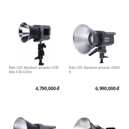
Đèn LED Aputure amaran COB
Đèn LED Aputure amaran 200d
60x S Bi-Color
S
4,790,000
đ
6,990,000
đ