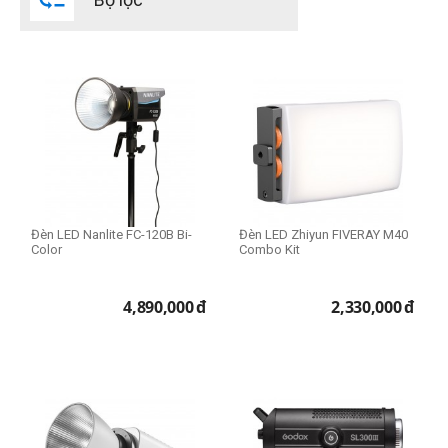
Aputure
Godox
Iwata-Tech
NanLite
Neewer
Proton
Ulanzi
Zhiyun Tech
Đèn LED Nanlite FC-120B Bi-
Đèn LED Zhiyun FIVERAY M40
Color
Combo Kit
4,890,000
đ
2,330,000
đ