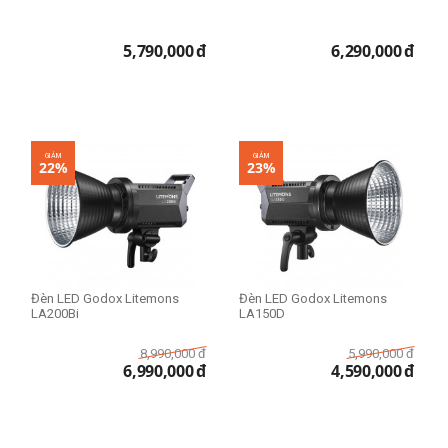
5,790,000
đ
6,290,000
đ
GIẢM
GIẢM
22%
23%
Đèn LED Godox Litemons
Đèn LED Godox Litemons
LA200Bi
LA150D
8,990,000
đ
5,990,000
đ
6,990,000
đ
4,590,000
đ