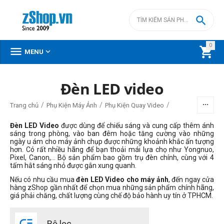

0



MENU
Đèn LED video
BỘ LỌC
/
/
/
Trang chủ
Phụ Kiện Máy Ảnh
Phụ Kiện Quay Video
Giá
Đèn LED Video
được dùng để chiếu sáng và cung cấp thêm ánh
sáng trong phòng, vào ban đêm hoặc tăng cường vào những
ngày u ám cho máy ảnh chụp được những khoảnh khắc ấn tượng
đ
–
đ
hơn. Có rất nhiều hãng để bạn thoải mái lựa chọ như Yongnuo,
Pixel, Canon,... Bộ sản phẩm bao gồm trụ đèn chính, cùng với 4
tấm hắt sáng nhỏ được gắn xung quanh.
0
đ
177000000
đ
Nếu có nhu cầu mua
đèn LED Video cho máy ảnh
, đến ngay cửa
hàng zShop gần nhất để chọn mua những sản phẩm chính hãng,
Thương hiệu
giá phải chăng, chất lượng cùng chế độ bảo hành uy tín ở TPHCM.
amaran

Amastar
Bộ lọc