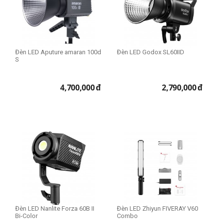
Đèn LED Aputure amaran 100d
Đèn LED Godox SL60IID
S
4,700,000
đ
2,790,000
đ
Đèn LED Nanlite Forza 60B II
Đèn LED Zhiyun FIVERAY V60
Bi-Color
Combo