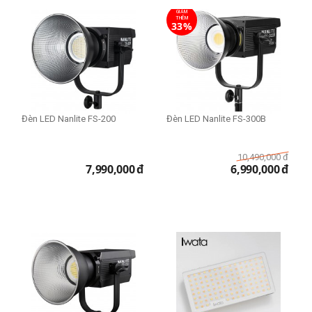
GIẢM
THÊM
33%
Đèn LED Nanlite FS-200
Đèn LED Nanlite FS-300B
10,490,000
đ
7,990,000
đ
6,990,000
đ