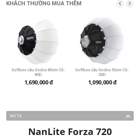
KHÁCH THƯỜNG MUA THÊM


M4
Softbox cầu Godox 85cm CS-
Softbox cầu Godox 50cm CS-
85D
50D
1,690,000
đ
1,090,000
đ
Mô Tả
NanLite Forza 720