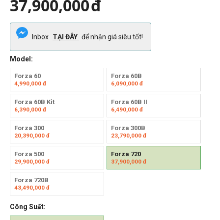
37,900,000
đ
Inbox
TẠI ĐÂY
để nhận giá siêu tốt!
Model:
Forza 60
Forza 60B
4,990,000
đ
6,090,000
đ
Forza 60B Kit
Forza 60B II
6,390,000
đ
6,490,000
đ
Forza 300
Forza 300B
20,390,000
đ
23,790,000
đ
Forza 500
Forza 720
29,900,000
đ
37,900,000
đ
Forza 720B
43,490,000
đ
Công Suất: