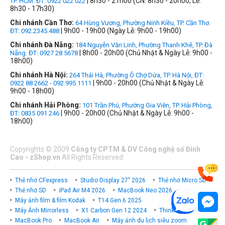
| 8h30 - 21h00 (CN: 8h30 - 20h00, Lễ:
TP. HCM. ĐT: 0922 022 022
8h30 - 17h30)
Chi nhánh Cần Thơ:
64 Hùng Vương, Phường Ninh Kiều, TP. Cần Thơ.
| 9h00 - 19h00 (Ngày Lễ: 9h00 - 19h00)
ĐT: 092.2345.488
Chi nhánh Đà Nẵng:
184 Nguyễn Văn Linh, Phường Thanh Khê, TP. Đà
| 8h00 - 20h00 (Chủ Nhật & Ngày Lễ: 9h00 -
Nẵng. ĐT: 0927 28 5678
18h00)
Chi nhánh Hà Nội:
264 Thái Hà, Phường Ô Chợ Dừa, TP. Hà Nội, ĐT:
| 9h00 - 20h00 (Chủ Nhật & Ngày Lễ:
0922 88 2662 - 092.995.1111
9h00 - 18h00)
Chi nhánh Hải Phòng:
101 Trần Phú, Phường Gia Viên, TP. Hải Phòng,
| 9h00 - 20h00 (Chủ Nhật & Ngày Lễ: 9h00 -
ĐT: 0835 091 246
18h00)
Copyrights
©
2009
Công ty CPTM & DV Công nghệ số Đỉnh
Cao - zShop.vn
All Rights Reserved
Thẻ nhớ CFexpress
Studio Display 27" 2026
Thẻ nhớ Micro SD
Thẻ nhớ SD
iPad Air M4 2026
MacBook Neo 2026
Máy ảnh film & film Kodak
T14 Gen 6 2025
Máy Ảnh Mirrorless
X1 Carbon Gen 12 2024
ThinkPad P
MacBook Pro
MacBook Air
Máy ảnh du lịch siêu zoom