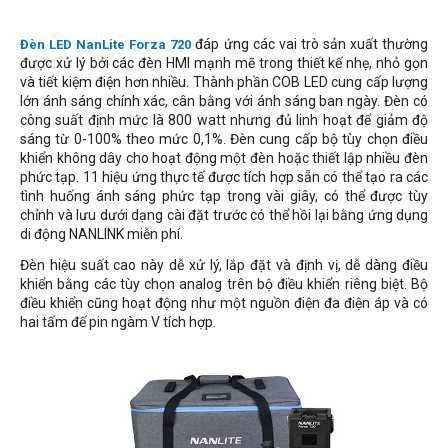
đáp ứng các vai trò sản xuất thường
Đèn LED NanLite Forza 720
được xử lý bởi các đèn HMI mạnh mẽ trong thiết kế nhẹ, nhỏ gọn
và tiết kiệm điện hơn nhiều. Thành phần COB LED cung cấp lượng
lớn ánh sáng chính xác, cân bằng với ánh sáng ban ngày. Đèn có
công suất định mức là 800 watt nhưng đủ linh hoạt để giảm độ
sáng từ 0-100% theo mức 0,1%. Đèn cung cấp bộ tùy chọn điều
khiển không dây cho hoạt động một đèn hoặc thiết lập nhiều đèn
phức tạp. 11 hiệu ứng thực tế được tích hợp sẵn có thể tạo ra các
tình huống ánh sáng phức tạp trong vài giây, có thể được tùy
chỉnh và lưu dưới dạng cài đặt trước có thể hồi lại bằng ứng dụng
di động NANLINK miễn phí.
Đèn hiệu suất cao này dễ xử lý, lắp đặt và định vị, dễ dàng điều
khiển bằng các tùy chọn
analog
trên bộ điều khiển riêng biệt. Bộ
điều khiển cũng hoạt động như một nguồn điện đa điện áp và có
hai tấm đế pin ngàm V tích hợp.