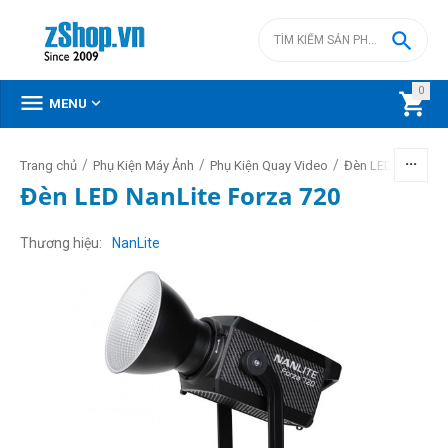

0



MENU
/
/
/
/
Trang chủ
Phụ Kiện Máy Ảnh
Phụ Kiện Quay Video
Đèn LED video
Đèn LED NanLite Forza 720
Thương hiệu
NanLite