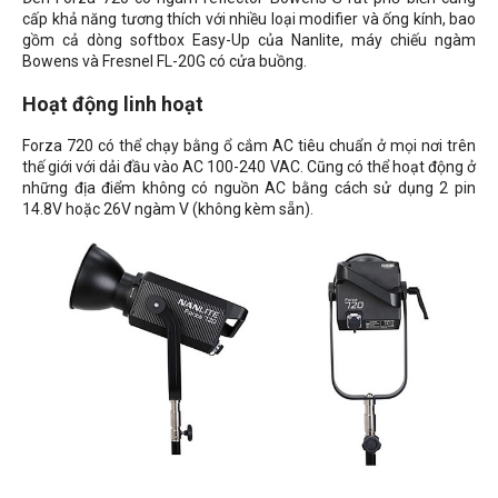
cấp khả năng tương thích với nhiều loại modifier và ống kính, bao
gồm cả dòng softbox Easy-Up của Nanlite, máy chiếu ngàm
Bowens và Fresnel FL-20G có cửa buồng.
Hoạt động linh hoạt
Forza 720 có thể chạy bằng ổ cắm AC tiêu chuẩn ở mọi nơi trên
thế giới với dải đầu vào AC 100-240 VAC. Cũng có thể hoạt động ở
những địa điểm không có nguồn AC bằng cách sử dụng 2 pin
14.8V hoặc 26V ngàm V (không kèm sẵn).