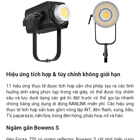
Hiệu ứng tích hợp & tùy chỉnh không giới hạn
11 hiệu ứng thực tế được tích hợp sẵn cho phép tạo ra các tình
huống ánh sáng phức tạp trong vài giây, có thể được tùy chỉnh
sâu và lưu dưới dạng các giá trị đặt trước có thể gọi lại nhanh
chóng bằng ứng dụng di động NANLINK miễn phí. Các hiệu ứng
thực tế tích hợp sẵn bao gồm vòng lặp INT, đèn flash, xung, bão,
TV, paparazzi, nến/lửa, bóng đèn hỏng, pháo hoa, nổ và hàn.
Ngàm gắn Bowens S
Đèn Forza 720 có ngàm reflector Bowens S rất phổ biến cung