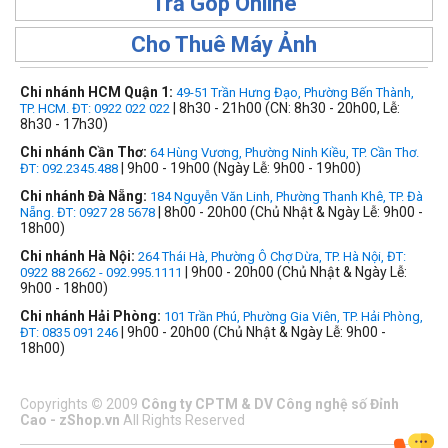
Trả Góp Online
Cho Thuê Máy Ảnh
Chi nhánh HCM Quận 1:
49-51 Trần Hưng Đạo, Phường Bến Thành,
| 8h30 - 21h00 (CN: 8h30 - 20h00, Lễ:
TP. HCM. ĐT: 0922 022 022
8h30 - 17h30)
Chi nhánh Cần Thơ:
64 Hùng Vương, Phường Ninh Kiều, TP. Cần Thơ.
| 9h00 - 19h00 (Ngày Lễ: 9h00 - 19h00)
ĐT: 092.2345.488
Chi nhánh Đà Nẵng:
184 Nguyễn Văn Linh, Phường Thanh Khê, TP. Đà
| 8h00 - 20h00 (Chủ Nhật & Ngày Lễ: 9h00 -
Nẵng. ĐT: 0927 28 5678
18h00)
Chi nhánh Hà Nội:
264 Thái Hà, Phường Ô Chợ Dừa, TP. Hà Nội, ĐT:
| 9h00 - 20h00 (Chủ Nhật & Ngày Lễ:
0922 88 2662 - 092.995.1111
9h00 - 18h00)
Chi nhánh Hải Phòng:
101 Trần Phú, Phường Gia Viên, TP. Hải Phòng,
| 9h00 - 20h00 (Chủ Nhật & Ngày Lễ: 9h00 -
ĐT: 0835 091 246
18h00)
Copyrights
©
2009
Công ty CPTM & DV Công nghệ số Đỉnh
Cao - zShop.vn
All Rights Reserved