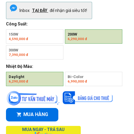
Inbox
TẠI ĐÂY
để nhận giá siêu tốt!
Công Suất:
150W
200W
4,590,000
đ
6,290,000
đ
300W
7,390,000
đ
Nhiệt Độ Màu:
Daylight
Bi-Color
6,290,000
đ
6,990,000
đ
MUA HÀNG
MUA NGAY - TRẢ SAU