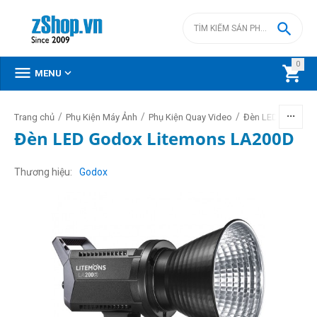

0



MENU
/
/
/
/
Trang chủ
Phụ Kiện Máy Ảnh
Phụ Kiện Quay Video
Đèn LED video
Đèn LED Godox Litemons LA200D
Thương hiệu
Godox