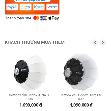
KHÁCH THƯỜNG MUA THÊM


M4
Softbox cầu Godox 85cm CS-
Softbox cầu Godox 50cm CS-
85D
50D
1,690,000
đ
1,090,000
đ