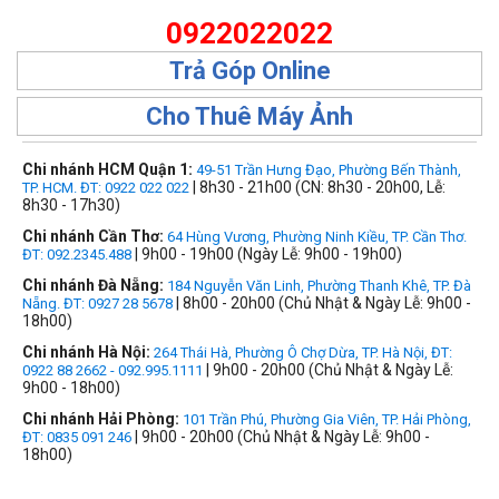
0922022022
Trả Góp Online
Cho Thuê Máy Ảnh
Chi nhánh HCM Quận 1:
49-51 Trần Hưng Đạo, Phường Bến Thành,
| 8h30 - 21h00 (CN: 8h30 - 20h00, Lễ:
TP. HCM. ĐT: 0922 022 022
8h30 - 17h30)
Chi nhánh Cần Thơ:
64 Hùng Vương, Phường Ninh Kiều, TP. Cần Thơ.
| 9h00 - 19h00 (Ngày Lễ: 9h00 - 19h00)
ĐT: 092.2345.488
Chi nhánh Đà Nẵng:
184 Nguyễn Văn Linh, Phường Thanh Khê, TP. Đà
| 8h00 - 20h00 (Chủ Nhật & Ngày Lễ: 9h00 -
Nẵng. ĐT: 0927 28 5678
18h00)
Chi nhánh Hà Nội:
264 Thái Hà, Phường Ô Chợ Dừa, TP. Hà Nội, ĐT:
| 9h00 - 20h00 (Chủ Nhật & Ngày Lễ:
0922 88 2662 - 092.995.1111
9h00 - 18h00)
Chi nhánh Hải Phòng:
101 Trần Phú, Phường Gia Viên, TP. Hải Phòng,
| 9h00 - 20h00 (Chủ Nhật & Ngày Lễ: 9h00 -
ĐT: 0835 091 246
18h00)