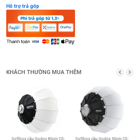
Hỗ trợ trả góp
KHÁCH THƯỜNG MUA THÊM


M4
Softbox cầu Godox 85cm CS-
Softbox cầu Godox 50cm CS-