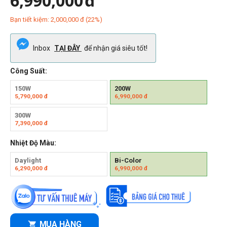
6,990,000
đ
Bạn tiết kiệm:
2,000,000
đ
(
22
%)
Inbox
TẠI ĐÂY
để nhận giá siêu tốt!
Công Suất:
150W
200W
5,790,000
đ
6,990,000
đ
300W
7,390,000
đ
Nhiệt Độ Màu:
Daylight
Bi-Color
6,290,000
đ
6,990,000
đ
MUA HÀNG