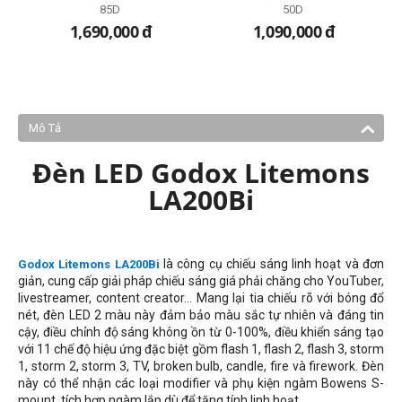
85D
50D
1,690,000
đ
1,090,000
đ
Mô Tả
Đèn LED Godox Litemons
LA200Bi
là công cụ chiếu sáng linh hoạt và đơn
Godox Litemons LA200Bi
giản, cung cấp giải pháp chiếu sáng giá phải chăng cho YouTuber,
livestreamer, content creator... Mang lại tia chiếu rõ với bóng đổ
nét, đèn LED 2 màu này đảm bảo màu sắc tự nhiên và đáng tin
cậy, điều chỉnh độ sáng không ồn từ 0-100%, điều khiển sáng tạo
với 11 chế độ hiệu ứng đặc biệt gồm flash 1, flash 2, flash 3, storm
1, storm 2, storm 3, TV,
broken bulb, candle, fire và firework
. Đèn
này có thể nhận các loại modifier và phụ kiện ngàm Bowens S-
mount, tích hợp ngàm lắp dù để tăng tính linh hoạt.