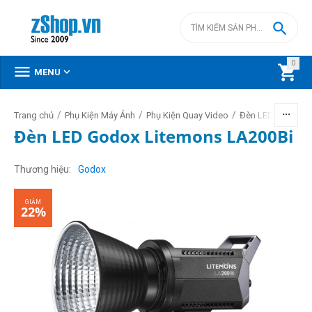

0



MENU
/
/
/
/
Trang chủ
Phụ Kiện Máy Ảnh
Phụ Kiện Quay Video
Đèn LED video
Đèn LED Godox Litemons LA200Bi
GIẢM
22%
Thương hiệu
Godox