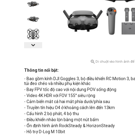

Di chuột vào hình ảnh để
Thông tin nổi bật:
- Bao gồm kính DJI Goggles 3, bộ điều khiển RC Motion 3, ba 
túi đeo chéo và nhiều phụ kiện khác
- Bay FPV tốc độ cao với nội dung POV sống động
- Video 4K HDR với FOV 155° siêu rộng
- Cảm biến mắt cá hai mắt phía dưới/phía sau
- Truyền tín hiệu O4 ở khoảng cách lên đến 13km
- Cấu hình 2 bộ phát, 4 bộ thu
- Điều khiển nhào lộn bằng một nút bấm
- Ổn định hình ảnh RockSteady & HorizonSteady
- Hỗ trợ D-Log M 10bit