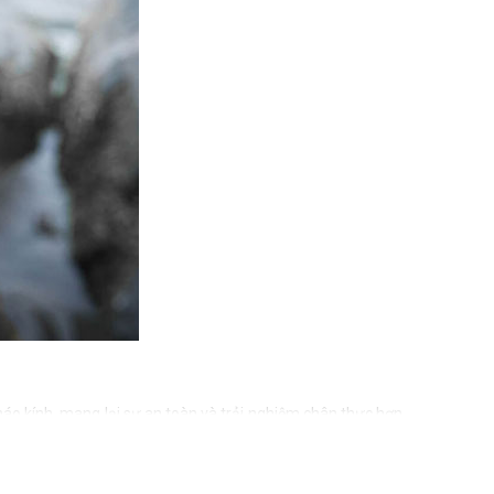
áo kính, mang lại sự an toàn và trải nghiệm chân thực hơn.