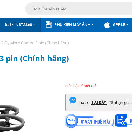



DJI - INSTA360
PHỤ KIỆN MÁY ẢNH
APPLE
 2 Fly More Combo 3 pin (Chính hãng)
3 pin (Chính hãng)
Liên hệ để biết giá
Inbox
TẠI ĐÂY
để nhận giá s