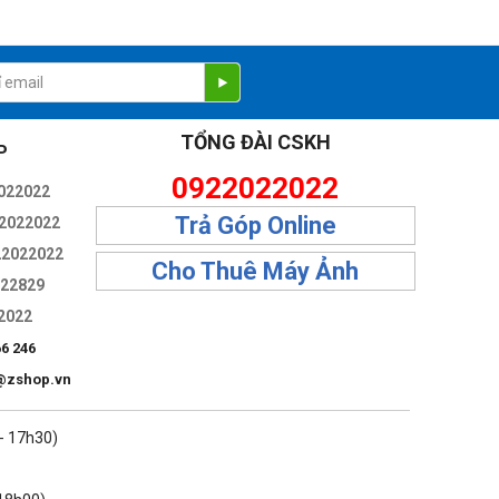
TỔNG ĐÀI CSKH
P
0922022022
022022
Trả Góp Online
2022022
22022022
Cho Thuê Máy Ảnh
322829
2022
66 246
@zshop.vn
 - 17h30)
ộn, lướt và các động tác nhào lộn hấp dẫn khác.