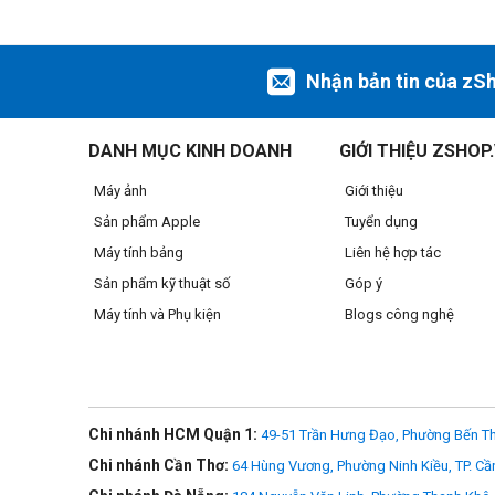
Nhận bản tin của zS
DANH MỤC KINH DOANH
GIỚI THIỆU ZSHOP
Máy ảnh
Giới thiệu
Sản phẩm Apple
Tuyển dụng
Máy tính bảng
Liên hệ hợp tác
Sản phẩm kỹ thuật số
Góp ý
Máy tính và Phụ kiện
Blogs công nghệ
Bộ điều khiển từ xa DJI RC Motion 3
Chi nhánh HCM Quận 1:
49-51 Trần Hưng Đạo, Phường Bến Th
Chi nhánh Cần Thơ:
64 Hùng Vương, Phường Ninh Kiều, TP. Cầ
Dễ dàng thực hiện các pha nhào lộn trên không khó khăn với 