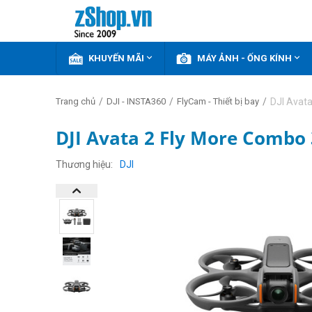


KHUYẾN MÃI
MÁY ẢNH - ỐNG KÍNH
/
/
/
DJI Avata
Trang chủ
DJI - INSTA360
FlyCam - Thiết bị bay
DJI Avata 2 Fly More Combo 
Thương hiệu
DJI