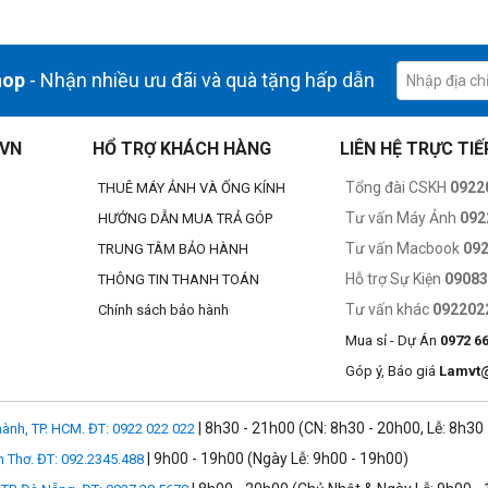
hop
- Nhận nhiều ưu đãi và quà tặng hấp dẫn
.VN
HỔ TRỢ KHÁCH HÀNG
LIÊN HỆ TRỰC TIẾ
Tổng đài CSKH
0922
THUÊ MÁY ẢNH VÀ ỐNG KÍNH
Tư vấn Máy Ảnh
092
HƯỚNG DẪN MUA TRẢ GÓP
Tư vấn Macbook
09
TRUNG TÂM BẢO HÀNH
Hỗ trợ Sự Kiện
0908
THÔNG TIN THANH TOÁN
Tư vấn khác
092202
Chính sách bảo hành
Mua sỉ - Dự Án
0972 6
Góp ý, Báo giá
Lamvt
| 8h30 - 21h00 (CN: 8h30 - 20h00, Lễ: 8h30
ành, TP. HCM. ĐT: 0922 022 022
| 9h00 - 19h00 (Ngày Lễ: 9h00 - 19h00)
n Thơ. ĐT: 092.2345.488
DJI RC Motion 3. Giờ đây, người chơi mới cũng có thể thực hiện các cú l