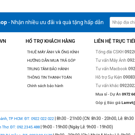
hop
- Nhận nhiều ưu đãi và quà tặng hấp dẫn
.VN
HỔ TRỢ KHÁCH HÀNG
LIÊN HỆ TRỰC TIẾ
Tổng đài CSKH
0922
THUÊ MÁY ẢNH VÀ ỐNG KÍNH
Tư vấn Máy Ảnh
092
HƯỚNG DẪN MUA TRẢ GÓP
Tư vấn Macbook
09
TRUNG TÂM BẢO HÀNH
Hỗ trợ Sự Kiện
0908
THÔNG TIN THANH TOÁN
Tư vấn khác
092202
Chính sách bảo hành
Mua sỉ - Dự Án
0972 6
Góp ý, Báo giá
Lamvt
| 8h30 - 21h00 (CN: 8h30 - 20h00, Lễ: 8h30
ành, TP. HCM. ĐT: 0922 022 022
| 9h00 - 19h00 (Ngày Lễ: 9h00 - 19h00)
n Thơ. ĐT: 092.2345.488
DJI RC Motion 3. Giờ đây, người chơi mới cũng có thể thực hiện các cú l