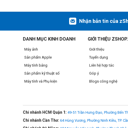
Nhận bản tin của zS
DANH MỤC KINH DOANH
GIỚI THIỆU ZSHOP
Máy ảnh
Giới thiệu
Sản phẩm Apple
Tuyển dụng
Máy tính bảng
Liên hệ hợp tác
Sản phẩm kỹ thuật số
Góp ý
Máy tính và Phụ kiện
Blogs công nghệ
Bộ điều khiển từ xa DJI RC Motion 3
Chi nhánh HCM Quận 1:
49-51 Trần Hưng Đạo, Phường Bến Th
Chi nhánh Cần Thơ:
64 Hùng Vương, Phường Ninh Kiều, TP. Cầ
Dễ dàng thực hiện các pha nhào lộn trên không khó khăn với 