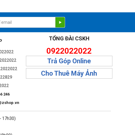
TỔNG ĐÀI CSKH
P
0922022022
022022
Trả Góp Online
2022022
22022022
Cho Thuê Máy Ảnh
322829
2022
66 246
@zshop.vn
 - 17h30)
ộn, lướt và các động tác nhào lộn hấp dẫn khác.