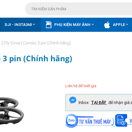



DJI - INSTA360
PHỤ KIỆN MÁY ẢNH
APPLE
 2 Fly Smart Combo 3 pin (Chính hãng)
 3 pin (Chính hãng)
Liên hệ để biết giá
Inbox
TẠI ĐÂY
để nhận giá s