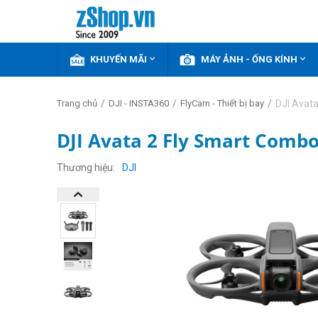


KHUYẾN MÃI
MÁY ẢNH - ỐNG KÍNH
/
/
/
DJI Avata
Trang chủ
DJI - INSTA360
FlyCam - Thiết bị bay
DJI Avata 2 Fly Smart Combo
Thương hiệu
DJI