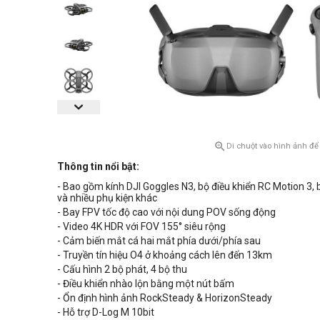

Di chuột vào hình ảnh để
Thông tin nổi bật:
- Bao gồm kính DJI Goggles N3, bộ điều khiển RC Motion 3, b
và nhiều phụ kiện khác
- Bay FPV tốc độ cao với nội dung POV sống động
- Video 4K HDR với FOV 155° siêu rộng
- Cảm biến mắt cá hai mắt phía dưới/phía sau
- Truyền tín hiệu O4 ở khoảng cách lên đến 13km
- Cấu hình 2 bộ phát, 4 bộ thu
- Điều khiển nhào lộn bằng một nút bấm
- Ổn định hình ảnh RockSteady & HorizonSteady
- Hỗ trợ D-Log M 10bit