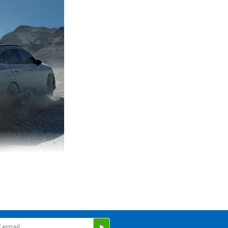
ét tuyệt vời. Video HDR 360° 8K/60fps hoặc ảnh 120MP cung