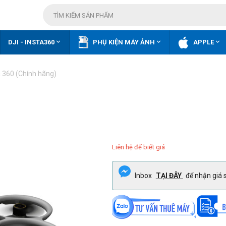



DJI - INSTA360
PHỤ KIỆN MÁY ẢNH
APPLE
 360 (Chính hãng)
Liên hệ để biết giá
Inbox
TẠI ĐÂY
để nhận giá s