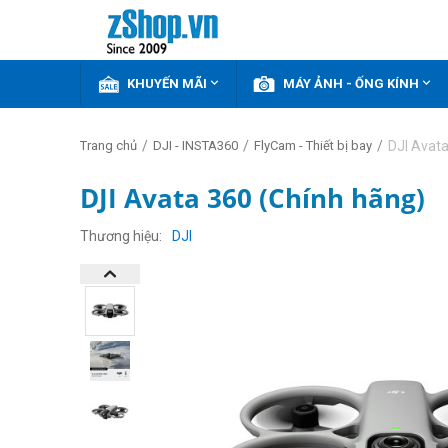


KHUYẾN MÃI
MÁY ẢNH - ỐNG KÍNH
/
/
/
DJI Avata
Trang chủ
DJI - INSTA360
FlyCam - Thiết bị bay
DJI Avata 360 (Chính hãng)
Thương hiệu
DJI