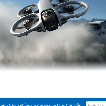
/60fps
dải tương phản động cao, ánh sáng và bóng tối được ghi lại với độ rõ n
hop
- Nhận nhiều ưu đãi và quà tặng hấp dẫn