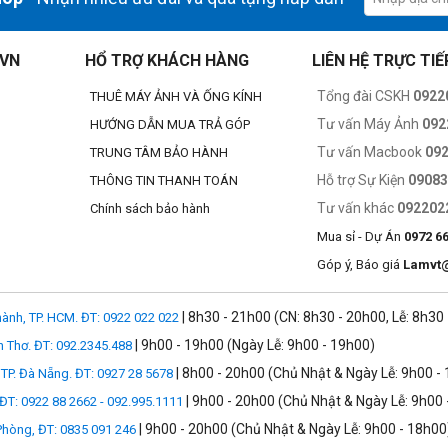
.VN
HỔ TRỢ KHÁCH HÀNG
LIÊN HỆ TRỰC TIẾ
Tổng đài CSKH
0922
THUÊ MÁY ẢNH VÀ ỐNG KÍNH
Tư vấn Máy Ảnh
092
HƯỚNG DẪN MUA TRẢ GÓP
Tư vấn Macbook
09
TRUNG TÂM BẢO HÀNH
Hỗ trợ Sự Kiện
0908
THÔNG TIN THANH TOÁN
Tư vấn khác
092202
Chính sách bảo hành
Mua sỉ - Dự Án
0972 6
Góp ý, Báo giá
Lamvt
| 8h30 - 21h00 (CN: 8h30 - 20h00, Lễ: 8h30
ành, TP. HCM. ĐT: 0922 022 022
| 9h00 - 19h00 (Ngày Lễ: 9h00 - 19h00)
n Thơ. ĐT: 092.2345.488
| 8h00 - 20h00 (Chủ Nhật & Ngày Lễ: 9h00 -
TP. Đà Nẵng. ĐT: 0927 28 5678
| 9h00 - 20h00 (Chủ Nhật & Ngày Lễ: 9h00 
 ĐT: 0922 88 2662 - 092.995.1111
giới 360° với chi tiết sắc nét và tầm nhìn rộng lớn, sau đó tự do chỉn
| 9h00 - 20h00 (Chủ Nhật & Ngày Lễ: 9h00 - 18h00
 Phòng, ĐT: 0835 091 246