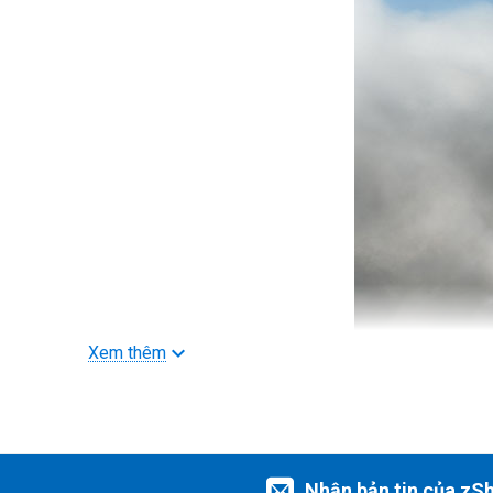
Xem thêm
Cảm biến 1 inch cao cấp, quay video HDR 8K
Với cảm biến tương đương 1 inch, điểm ảnh lớn 2,4 μm và 
cấp độ phân giải đủ cho các bức ảnh cắt xén sắc nét.
Nhận bản tin của zS