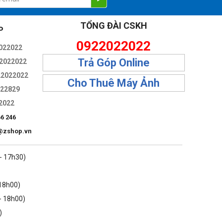
TỔNG ĐÀI CSKH
P
0922022022
022022
Trả Góp Online
2022022
22022022
Cho Thuê Máy Ảnh
322829
2022
66 246
@zshop.vn
 - 17h30)
 18h00)
- 18h00)
h sửa khung hình trong hậu kỳ để tạo ra nhiều hình ảnh khác
)