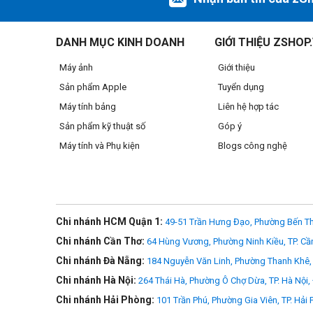
DANH MỤC KINH DOANH
GIỚI THIỆU ZSHOP
Máy ảnh
Giới thiệu
Sản phẩm Apple
Tuyển dụng
Máy tính bảng
Liên hệ hợp tác
Sản phẩm kỹ thuật số
Góp ý
Máy tính và Phụ kiện
Blogs công nghệ
Chi nhánh HCM Quận 1:
49-51 Trần Hưng Đạo, Phường Bến Th
Chi nhánh Cần Thơ:
64 Hùng Vương, Phường Ninh Kiều, TP. Cầ
Chi nhánh Đà Nẵng:
184 Nguyễn Văn Linh, Phường Thanh Khê, 
Ảnh 360° 120MP
Chi nhánh Hà Nội:
264 Thái Hà, Phường Ô Chợ Dừa, TP. Hà Nội,
Chụp ảnh 360° 120MP/16K chỉ với một lần chạm. Lưu giữ thế 
Chi nhánh Hải Phòng:
101 Trần Phú, Phường Gia Viên, TP. Hải
nhau.