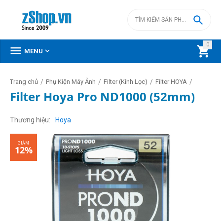

0



MENU
/
/
/
/
Trang chủ
Phụ Kiện Máy Ảnh
Filter (Kính Lọc)
Filter HOYA
Filter Hoya Pro ND1000 (52mm)
GIẢM
12%
Thương hiệu
Hoya