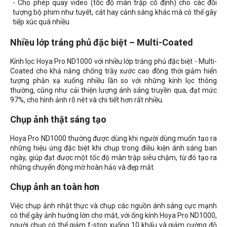
- Cho phép quay video (tốc độ màn trập cố định) cho các đối
tượng bộ phim như tuyết, cát hay cảnh sáng khác mà có thể gây
tiếp xúc quá nhiều
Nhiều lớp tráng phủ đặc biệt – Multi-Coated
Kính lọc Hoya Pro ND1000 với nhiều lớp tráng phủ đặc biệt - Multi-
Coated cho khả năng chống trầy xước cao đồng thời giảm hiển
tượng phản xạ xuống nhiều lần so với những kính lọc thông
thường, cũng như cải thiện lượng ánh sáng truyền qua, đạt mức
97%, cho hình ảnh rõ nét và chi tiết hơn rất nhiều.
Chụp ảnh thật sáng tạo
Hoya Pro ND1000 thường được dùng khi người dùng muốn tạo ra
những hiệu ứng đặc biệt khi chụp trong điều kiện ánh sáng ban
ngày, giúp đạt được một tốc độ màn trập siêu chậm, từ đó tạo ra
những chuyển động mờ hoàn hảo và đẹp mắt.
Chụp ảnh an toàn hơn
Việc chụp ảnh nhật thực và chụp các nguồn ánh sáng cực mạnh
có thể gây ảnh hưởng lớn cho mắt, với ống kính Hoya Pro ND1000,
người chụp có thể giảm f-stop xuống 10 khẩu và giảm cường độ