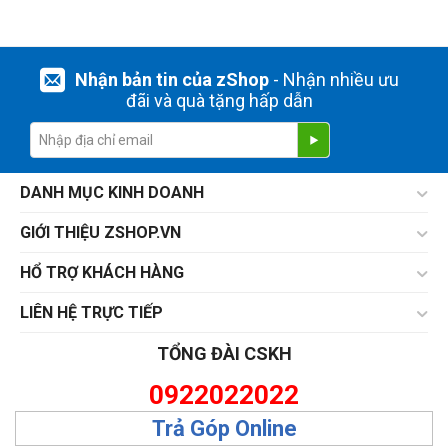
Nhận bản tin của zShop
- Nhận nhiều ưu
đãi và quà tặng hấp dẫn
DANH MỤC KINH DOANH
GIỚI THIỆU ZSHOP.VN
HỔ TRỢ KHÁCH HÀNG
LIÊN HỆ TRỰC TIẾP
TỔNG ĐÀI CSKH
0922022022
Trả Góp Online