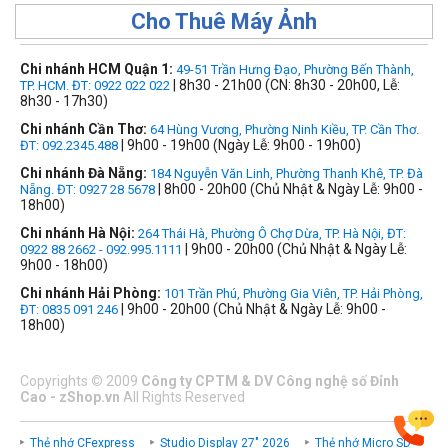
Cho Thuê Máy Ảnh
Chi nhánh HCM Quận 1:
49-51 Trần Hưng Đạo, Phường Bến Thành,
| 8h30 - 21h00 (CN: 8h30 - 20h00, Lễ:
TP. HCM. ĐT: 0922 022 022
8h30 - 17h30)
Chi nhánh Cần Thơ:
64 Hùng Vương, Phường Ninh Kiều, TP. Cần Thơ.
| 9h00 - 19h00 (Ngày Lễ: 9h00 - 19h00)
ĐT: 092.2345.488
Chi nhánh Đà Nẵng:
184 Nguyễn Văn Linh, Phường Thanh Khê, TP. Đà
| 8h00 - 20h00 (Chủ Nhật & Ngày Lễ: 9h00 -
Nẵng. ĐT: 0927 28 5678
18h00)
Chi nhánh Hà Nội:
264 Thái Hà, Phường Ô Chợ Dừa, TP. Hà Nội, ĐT:
| 9h00 - 20h00 (Chủ Nhật & Ngày Lễ:
0922 88 2662 - 092.995.1111
9h00 - 18h00)
Chi nhánh Hải Phòng:
101 Trần Phú, Phường Gia Viên, TP. Hải Phòng,
| 9h00 - 20h00 (Chủ Nhật & Ngày Lễ: 9h00 -
ĐT: 0835 091 246
18h00)
Copyrights
©
2009
Công ty CPTM & DV Công nghệ số Đỉnh
Cao - zShop.vn
All Rights Reserved
Thẻ nhớ CFexpress
Studio Display 27" 2026
Thẻ nhớ Micro SD