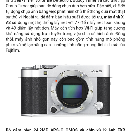
như Self-Timer với Smile Detection, Buddy Timer và các thiết lập
Group Timer giúp bạn dễ dàng chụp ảnh hơn nữa. Đặc biệt, chế độ
tự động chụp ảnh bằng việc phát hiện chủ thể thông qua mắt thật
sự thú vị. Ngoài ra, để đảm bảo hiệu suất được tối ưu,
máy ảnh X-
A3
sử dụng một hệ thống lấy nét với 77 điểm lấy nét toàn khung
và 49 điểm lấy nét đơn. Máy còn tích hợp Wi-Fi giúp tăng cường
khả năng sử dụng trực tuyến trong việc chia sẻ hình ảnh. Đồng
thời, máy ảnh nhỏ gọn này còn bao gồm tính năng mô phỏng
phim và bộ lọc nâng cao - những tính năng mang tính lịch sử của
Fujifilm.
Bộ cảm biến 24.2MP APS-C CMOS và chip xử lý ảnh EXR