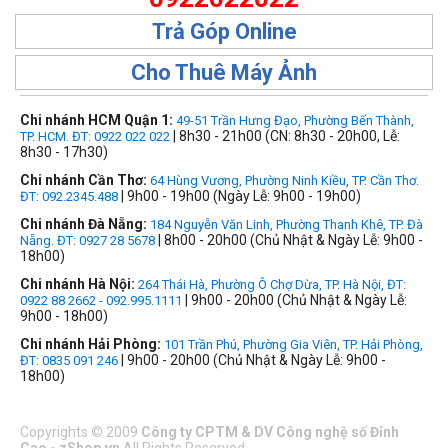
Trả Góp Online
Cho Thuê Máy Ảnh
Chi nhánh HCM Quận 1:
49-51 Trần Hưng Đạo, Phường Bến Thành,
| 8h30 - 21h00 (CN: 8h30 - 20h00, Lễ:
TP. HCM. ĐT: 0922 022 022
8h30 - 17h30)
Chi nhánh Cần Thơ:
64 Hùng Vương, Phường Ninh Kiều, TP. Cần Thơ.
| 9h00 - 19h00 (Ngày Lễ: 9h00 - 19h00)
ĐT: 092.2345.488
Chi nhánh Đà Nẵng:
184 Nguyễn Văn Linh, Phường Thanh Khê, TP. Đà
| 8h00 - 20h00 (Chủ Nhật & Ngày Lễ: 9h00 -
Nẵng. ĐT: 0927 28 5678
18h00)
Chi nhánh Hà Nội:
264 Thái Hà, Phường Ô Chợ Dừa, TP. Hà Nội, ĐT:
| 9h00 - 20h00 (Chủ Nhật & Ngày Lễ:
0922 88 2662 - 092.995.1111
9h00 - 18h00)
Chi nhánh Hải Phòng:
101 Trần Phú, Phường Gia Viên, TP. Hải Phòng,
| 9h00 - 20h00 (Chủ Nhật & Ngày Lễ: 9h00 -
ĐT: 0835 091 246
18h00)
Copyrights
©
2009
Công ty CPTM & DV Công nghệ số Đỉnh