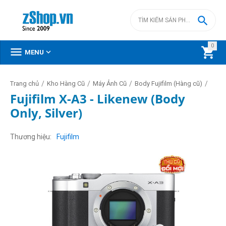

0



MENU
/
/
/
/
Trang chủ
Kho Hàng Cũ
Máy Ảnh Cũ
Body Fujifilm (Hàng cũ)
Fujifilm X-A3 - Likenew (Body
Only, Silver)
Thương hiệu
Fujifilm