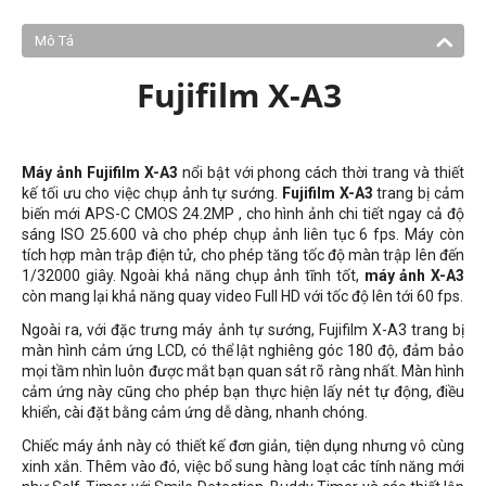
Mô Tả
Fujifilm X-A3
Máy ảnh Fujifilm X-A3
nổi bật với phong cách thời trang và thiết
kế tối ưu cho việc chụp ảnh tự sướng.
Fujifilm X-A3
trang bị cảm
biến mới APS-C CMOS 24.2MP , cho hình ảnh chi tiết ngay cả độ
sáng ISO 25.600 và cho phép chụp ảnh liên tục 6 fps. Máy còn
tích hợp màn trập điện tử, cho phép tăng tốc độ màn trập lên đến
1/32000 giây. Ngoài khả năng chụp ảnh tĩnh tốt,
máy ảnh X-A3
còn mang lại khả năng quay video Full HD với tốc độ lên tới 60 fps.
Ngoài ra, với đặc trưng máy ảnh tự sướng, Fujifilm X-A3 trang bị
màn hình cảm ứng LCD, có thể lật nghiêng góc 180 độ, đảm bảo
mọi tầm nhìn luôn được mắt bạn quan sát rõ ràng nhất. Màn hình
cảm ứng này cũng cho phép bạn thực hiện lấy nét tự động, điều
khiển, cài đặt bằng cảm ứng dễ dàng, nhanh chóng.
Chiếc máy ảnh này có thiết kế đơn giản, tiện dụng nhưng vô cùng
xinh xắn. Thêm vào đó, việc bổ sung hàng loạt các tính năng mới