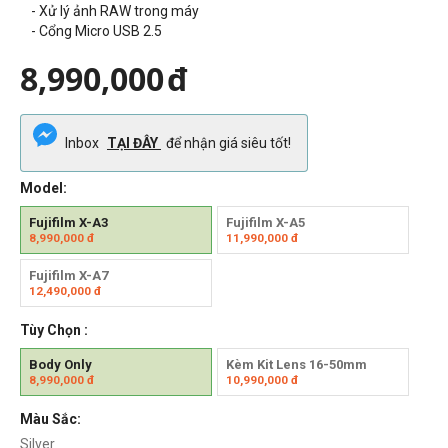
- Xử lý ảnh RAW trong máy
- Cổng Micro USB 2.5
8,990,000
đ
Inbox
TẠI ĐÂY
để nhận giá siêu tốt!
Model:
Fujifilm X-A3
Fujifilm X-A5
8,990,000
đ
11,990,000
đ
Fujifilm X-A7
12,490,000
đ
Tùy Chọn :
Body Only
Kèm Kit Lens 16-50mm
8,990,000
đ
10,990,000
đ
Màu Sắc:
Silver