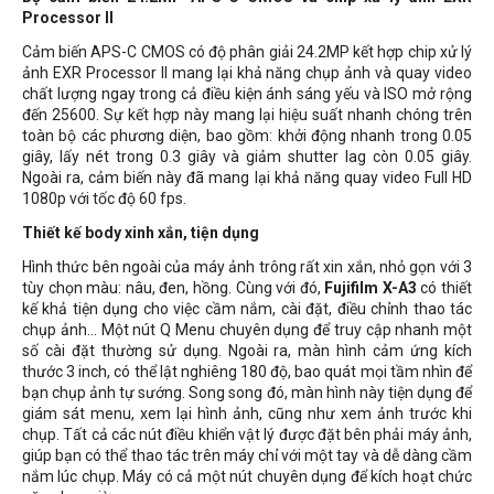
Processor II
Cảm biến APS-C CMOS có độ phân giải 24.2MP kết hợp chip xử lý
ảnh EXR Processor II mang lại khả năng chụp ảnh và quay video
chất lượng ngay trong cả điều kiện ánh sáng yếu và ISO mở rộng
đến 25600. Sự kết hợp này mang lại hiệu suất nhanh chóng trên
toàn bộ các phương diện, bao gồm: khởi động nhanh trong 0.05
giây, lấy nét trong 0.3 giây và giảm shutter lag còn 0.05 giây.
Ngoài ra, cảm biến này đã mang lại khả năng quay video Full HD
1080p với tốc độ 60 fps.
Thiết kế body xinh xắn, tiện dụng
Hình thức bên ngoài của máy ảnh trông rất xin xắn, nhỏ gọn với 3
tùy chọn màu: nâu, đen, hồng. Cùng với đó,
Fujifilm X-A3
có thiết
kế khả tiện dụng cho việc cầm nắm, cài đặt, điều chỉnh thao tác
chụp ảnh... Một nút Q Menu chuyên dụng để truy cập nhanh một
số cài đặt thường sử dụng. Ngoài ra, màn hình cảm ứng kích
thước 3 inch, có thể lật nghiêng 180 độ, bao quát mọi tầm nhìn để
bạn chụp ảnh tự sướng. Song song đó, màn hình này tiện dụng để
giám sát menu, xem lại hình ảnh, cũng như xem ảnh trước khi
chụp. Tất cả các nút điều khiển vật lý được đặt bên phải máy ảnh,
giúp bạn có thể thao tác trên máy chỉ với một tay và dễ dàng cầm
nắm lúc chụp. Máy có cả một nút chuyên dụng để kích hoạt chức