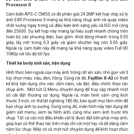
Processor II
Cảm biến APS-C CMOS có độ phân giải 24.2MP kết hợp chip xử lý
ảnh EXR Processor II mang lại khả năng chụp ảnh và quay video
chất lượng ngay trong cả điều kiện ánh sáng yếu và ISO mở rộng
đến 25600. Sự kết hợp này mang lại hiệu suất nhanh chóng trên
toàn bộ các phương diện, bao gồm: khởi động nhanh trong 0.05
giây, lấy nét trong 0.3 giây và giảm shutter lag còn 0.05 giây.
Ngoài ra, cảm biến này đã mang lại khả năng quay video Full HD
1080p với tốc độ 60 fps.
Thiết kế body xinh xắn, tiện dụng
Hình thức bên ngoài của máy ảnh trông rất xin xắn, nhỏ gọn với 3
tùy chọn màu: nâu, đen, hồng. Cùng với đó,
Fujifilm X-A3
có thiết
kế khả tiện dụng cho việc cầm nắm, cài đặt, điều chỉnh thao tác
chụp ảnh... Một nút Q Menu chuyên dụng để truy cập nhanh một
số cài đặt thường sử dụng. Ngoài ra, màn hình cảm ứng kích
thước 3 inch, có thể lật nghiêng 180 độ, bao quát mọi tầm nhìn để
bạn chụp ảnh tự sướng. Song song đó, màn hình này tiện dụng để
giám sát menu, xem lại hình ảnh, cũng như xem ảnh trước khi
chụp. Tất cả các nút điều khiển vật lý được đặt bên phải máy ảnh,
giúp bạn có thể thao tác trên máy chỉ với một tay và dễ dàng cầm
nắm lúc chụp. Máy có cả một nút chuyên dụng để kích hoạt chức