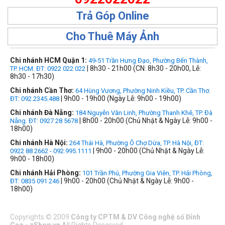
Trả Góp Online
Cho Thuê Máy Ảnh
Chi nhánh HCM Quận 1:
49-51 Trần Hưng Đạo, Phường Bến Thành,
| 8h30 - 21h00 (CN: 8h30 - 20h00, Lễ:
TP. HCM. ĐT: 0922 022 022
8h30 - 17h30)
Chi nhánh Cần Thơ:
64 Hùng Vương, Phường Ninh Kiều, TP. Cần Thơ.
| 9h00 - 19h00 (Ngày Lễ: 9h00 - 19h00)
ĐT: 092.2345.488
Chi nhánh Đà Nẵng:
184 Nguyễn Văn Linh, Phường Thanh Khê, TP. Đà
| 8h00 - 20h00 (Chủ Nhật & Ngày Lễ: 9h00 -
Nẵng. ĐT: 0927 28 5678
18h00)
Chi nhánh Hà Nội:
264 Thái Hà, Phường Ô Chợ Dừa, TP. Hà Nội, ĐT:
| 9h00 - 20h00 (Chủ Nhật & Ngày Lễ:
0922 88 2662 - 092.995.1111
9h00 - 18h00)
Chi nhánh Hải Phòng:
101 Trần Phú, Phường Gia Viên, TP. Hải Phòng,
| 9h00 - 20h00 (Chủ Nhật & Ngày Lễ: 9h00 -
ĐT: 0835 091 246
18h00)
Copyrights
©
2009
Công ty CPTM & DV Công nghệ số Đỉnh