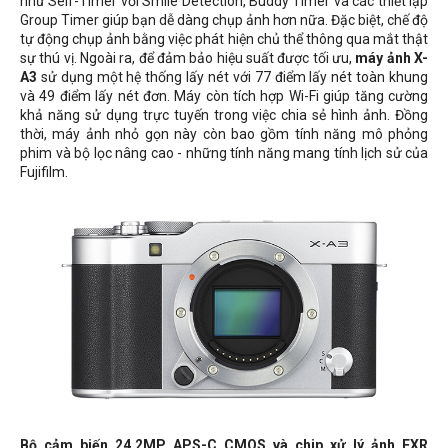
như Self-Timer với Smile Detection, Buddy Timer và các thiết lập
Group Timer giúp bạn dễ dàng chụp ảnh hơn nữa. Đặc biệt, chế độ
tự động chụp ảnh bằng việc phát hiện chủ thể thông qua mắt thật
sự thú vị. Ngoài ra, để đảm bảo hiệu suất được tối ưu,
máy ảnh X-
A3
sử dụng một hệ thống lấy nét với 77 điểm lấy nét toàn khung
và 49 điểm lấy nét đơn. Máy còn tích hợp Wi-Fi giúp tăng cường
khả năng sử dụng trực tuyến trong việc chia sẻ hình ảnh. Đồng
thời, máy ảnh nhỏ gọn này còn bao gồm tính năng mô phỏng
phim và bộ lọc nâng cao - những tính năng mang tính lịch sử của
Fujifilm.
Bộ cảm biến 24.2MP APS-C CMOS và chip xử lý ảnh EXR