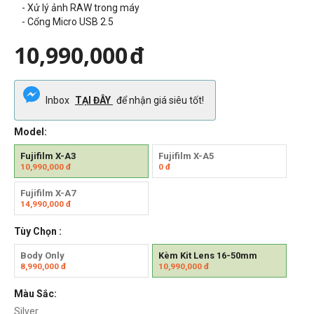
- Xử lý ảnh RAW trong máy
- Cổng Micro USB 2.5
10,990,000
đ
Inbox
TẠI ĐÂY
để nhận giá siêu tốt!
Model:
Fujifilm X-A3
Fujifilm X-A5
10,990,000
đ
0
đ
Fujifilm X-A7
14,990,000
đ
Tùy Chọn :
Body Only
Kèm Kit Lens 16-50mm
8,990,000
đ
10,990,000
đ
Màu Sắc:
Silver