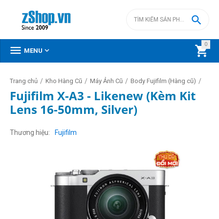

0



MENU
/
/
/
/
Trang chủ
Kho Hàng Cũ
Máy Ảnh Cũ
Body Fujifilm (Hàng cũ)
Fujifilm X-A3 - Likenew (Kèm Kit
Lens 16-50mm, Silver)
Thương hiệu
Fujifilm