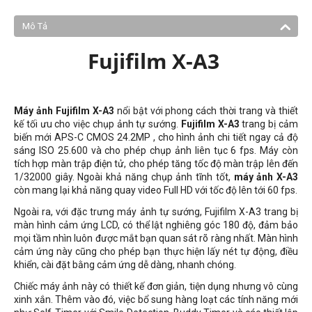
Mô Tả
Fujifilm X-A3
Máy ảnh Fujifilm X-A3
nổi bật với phong cách thời trang và thiết
kế tối ưu cho việc chụp ảnh tự sướng.
Fujifilm X-A3
trang bị cảm
biến mới APS-C CMOS 24.2MP , cho hình ảnh chi tiết ngay cả độ
sáng ISO 25.600 và cho phép chụp ảnh liên tục 6 fps. Máy còn
tích hợp màn trập điện tử, cho phép tăng tốc độ màn trập lên đến
1/32000 giây. Ngoài khả năng chụp ảnh tĩnh tốt,
máy ảnh X-A3
còn mang lại khả năng quay video Full HD với tốc độ lên tới 60 fps.
Ngoài ra, với đặc trưng máy ảnh tự sướng, Fujifilm X-A3 trang bị
màn hình cảm ứng LCD, có thể lật nghiêng góc 180 độ, đảm bảo
mọi tầm nhìn luôn được mắt bạn quan sát rõ ràng nhất. Màn hình
cảm ứng này cũng cho phép bạn thực hiện lấy nét tự động, điều
khiển, cài đặt bằng cảm ứng dễ dàng, nhanh chóng.
Chiếc máy ảnh này có thiết kế đơn giản, tiện dụng nhưng vô cùng
xinh xắn. Thêm vào đó, việc bổ sung hàng loạt các tính năng mới