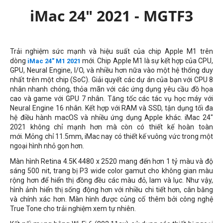
iMac 24" 2021 - MGTF3
Trải nghiệm sức mạnh và hiệu suất của chip Apple M1 trên
dòng
mới. Chip Apple M1 là sự kết hợp của CPU,
iMac 24" M1 2021
GPU, Neural Engine, I/O, và nhiều hơn nữa vào một hệ thống duy
nhất trên một chip (SoC). Giải quyết các dự án của bạn với CPU 8
nhân nhanh chóng, thỏa mãn với các ứng dụng yêu cầu đồ họa
cao và game với GPU 7 nhân. Tăng tốc các tác vụ học máy với
Neural Engine 16 nhân. Kết hợp với RAM và SSD, tận dụng tối đa
hệ điều hành macOS và nhiều ứng dụng Apple khác. iMac 24"
2021 không chỉ mạnh hơn mà còn có thiết kế hoàn toàn
mới. Mỏng chỉ 11.5mm, iMac nay có thiết kế vuông vức trong một
ngoại hình nhỏ gọn hơn.
Màn hình Retina 4.5K 4480 x 2520 mang đến hơn 1 tỷ màu và độ
sáng 500 nit, trang bị P3 wide color gamut cho không gian màu
rộng hơn để hiển thị đồng đều các màu đỏ, lam và lục. Như vậy,
hình ảnh hiển thị sống động hơn với nhiều chi tiết hơn, cân bằng
và chính xác hơn. Màn hình được củng cố thêm bởi công nghệ
True Tone cho trải nghiệm xem tự nhiên.