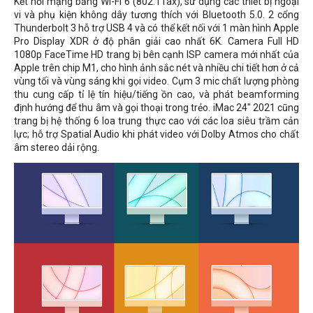
Kết nối mạng bằng Wi-Fi 6 (802.11ax), sử dụng các thiết bị ngoại
vi và phụ kiện không dây tương thích với Bluetooth 5.0. 2 cổng
Thunderbolt 3 hỗ trợ USB 4 và có thể kết nối với 1 màn hình Apple
Pro Display XDR ở độ phân giải cao nhất 6K. Camera Full HD
1080p FaceTime HD trang bị bên cạnh ISP camera mới nhất của
Apple trên chip M1, cho hình ảnh sắc nét và nhiều chi tiết hơn ở cả
vùng tối và vùng sáng khi gọi video. Cụm 3 mic chất lượng phòng
thu cung cấp tỉ lệ tín hiệu/tiếng ồn cao, và phát beamforming
định hướng để thu âm và gọi thoại trong trẻo. iMac 24" 2021 cũng
trang bị hệ thống 6 loa trung thực cao với các loa siêu trầm cản
lực; hỗ trợ Spatial Audio khi phát video với Dolby Atmos cho chất
âm stereo dải rộng.