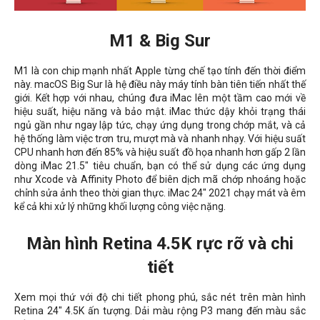
M1 & Big Sur
M1 là con chip mạnh nhất Apple từng chế tạo tính đến thời điểm
này. macOS Big Sur là hệ điều này máy tính bàn tiên tiến nhất thế
giới. Kết hợp với nhau, chúng đưa iMac lên một tầm cao mới về
hiệu suất, hiệu năng và bảo mật. iMac thức dậy khỏi trạng thái
ngủ gần như ngay lập tức, chạy ứng dụng trong chớp mắt, và cả
hệ thống làm việc trơn tru, mượt mà và nhanh nhạy. Với hiệu suất
CPU nhanh hơn đến 85% và hiệu suất đồ họa nhanh hơn gấp 2 lần
dòng iMac 21.5" tiêu chuẩn, bạn có thể sử dụng các ứng dụng
như Xcode và Affinity Photo để biên dịch mã chớp nhoáng hoặc
chỉnh sửa ảnh theo thời gian thực. iMac 24" 2021 chạy mát và êm
kể cả khi xử lý những khối lượng công việc nặng.
Màn hình Retina 4.5K rực rỡ và chi
tiết
Xem mọi thứ với độ chi tiết phong phú, sắc nét trên màn hình
Retina 24" 4.5K ấn tượng. Dải màu rộng P3 mang đến màu sắc