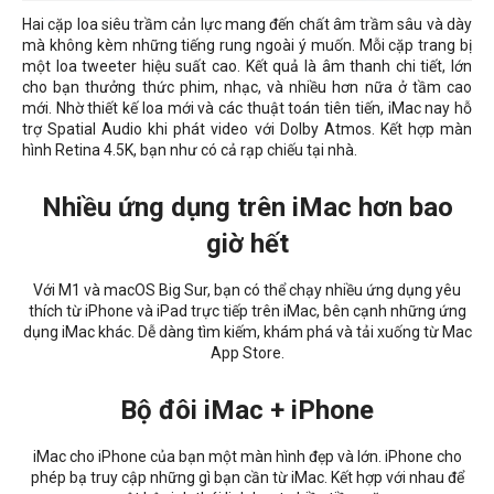
Hai cặp loa siêu trầm cản lực mang đến chất âm trầm sâu và dày
mà không kèm những tiếng rung ngoài ý muốn. Mỗi cặp trang bị
một loa tweeter hiệu suất cao. Kết quả là âm thanh chi tiết, lớn
cho bạn thưởng thức phim, nhạc, và nhiều hơn nữa ở tầm cao
mới. Nhờ thiết kế loa mới và các thuật toán tiên tiến, iMac nay hỗ
trợ Spatial Audio khi phát video với Dolby Atmos. Kết hợp màn
hình Retina 4.5K, bạn như có cả rạp chiếu tại nhà.
Nhiều ứng dụng trên iMac hơn bao
giờ hết
Với M1 và macOS Big Sur, bạn có thể chạy nhiều ứng dụng yêu
thích từ iPhone và iPad trực tiếp trên iMac, bên cạnh những ứng
dụng iMac khác. Dễ dàng tìm kiếm, khám phá và tải xuống từ Mac
App Store.
Bộ đôi iMac + iPhone
iMac cho iPhone của bạn một màn hình đẹp và lớn. iPhone cho
phép bạ truy cập những gì bạn cần từ iMac. Kết hợp với nhau để