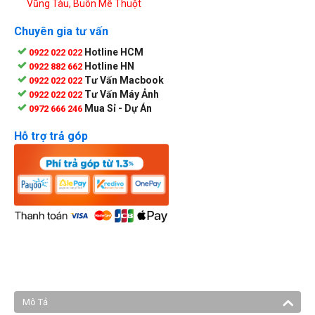
Vũng Tàu, Buôn Mê Thuột
Chuyên gia tư vấn
Hotline HCM
0922 022 022
Hotline HN
0922 882 662
Tư Vấn Macbook
0922 022 022
Tư Vấn Máy Ảnh
0922 022 022
Mua Sỉ - Dự Án
0972 666 246
Hỗ trợ trả góp
Mô Tả