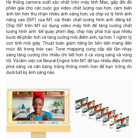
Hệ thống camera xuất sắc nhất trên máy tính Mac, gấp đôi độ
phân giải cho các cuộc gọi video chất lượng cao hơn, cảm biến
ảnh lớn hơn thu nhận nhiều ánh sáng hơn, và chip xử lý hình ảnh
nâng cao (ISP) của M1 cải thiện chất lượng hình ảnh đáng kể.
Chip ISP trên M1 sử dụng video máy tính để tăng cường chất
lượng hình ảnh. Để quay phim đẹp, chip này phải trải qua nhiều
bước để phân tích và tăng cường mỗi điểm ảnh, tại hơn 1 nghìn tỷ
con tính mỗi giây. Thuật toán giảm tiếng ồn tiên tiến mang đến
mức độ trong trẻo cao. Tone mapping cung cấp dải tần nhạy
sáng tăng cường cho nhiều chi tiết hơn ở cả vùng sáng và vùng
tối. Và làm việc với Neural Engine trên M1 để tạo nhiều điều chỉnh
phơi sáng và cân bằng trắng thông minh hơn để bạn trông ổn
dưới bất kỳ ánh sáng nào.