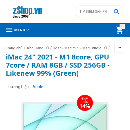

0



MENU
/
/
/
Trang chủ
Kho Hàng Cũ
iMac - Mac mini - Mac Studio Cũ
iMac 24inc
iMac 24" 2021 - M1 8core, GPU
7core / RAM 8GB / SSD 256GB -
Likenew 99% (Green)
GIẢM
THÊM
14%
Thương hiệu
Apple