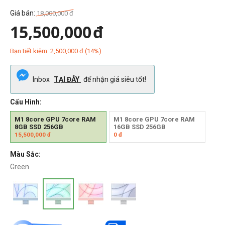
Giá bán:
18,000,000
đ
15,500,000
đ
Bạn tiết kiệm:
2,500,000
đ
(
14
%)
Inbox
TẠI ĐÂY
để nhận giá siêu tốt!
Cấu Hình:
M1 8core GPU 7core RAM
M1 8core GPU 7core RAM
8GB SSD 256GB
16GB SSD 256GB
15,500,000
đ
0
đ
Màu Sắc:
Green