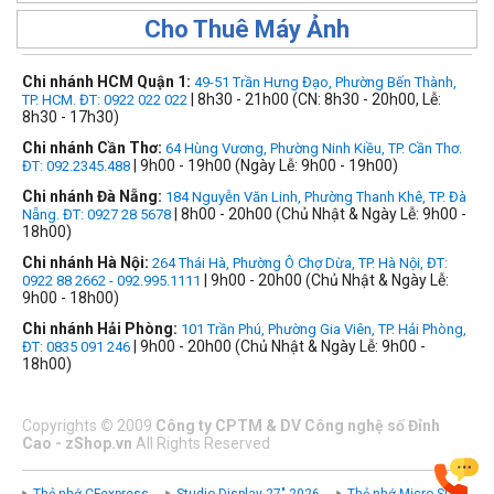
Cho Thuê Máy Ảnh
Chi nhánh HCM Quận 1:
49-51 Trần Hưng Đạo, Phường Bến Thành,
| 8h30 - 21h00 (CN: 8h30 - 20h00, Lễ:
TP. HCM. ĐT: 0922 022 022
8h30 - 17h30)
Chi nhánh Cần Thơ:
64 Hùng Vương, Phường Ninh Kiều, TP. Cần Thơ.
| 9h00 - 19h00 (Ngày Lễ: 9h00 - 19h00)
ĐT: 092.2345.488
Chi nhánh Đà Nẵng:
184 Nguyễn Văn Linh, Phường Thanh Khê, TP. Đà
| 8h00 - 20h00 (Chủ Nhật & Ngày Lễ: 9h00 -
Nẵng. ĐT: 0927 28 5678
18h00)
Chi nhánh Hà Nội:
264 Thái Hà, Phường Ô Chợ Dừa, TP. Hà Nội, ĐT:
| 9h00 - 20h00 (Chủ Nhật & Ngày Lễ:
0922 88 2662 - 092.995.1111
9h00 - 18h00)
Chi nhánh Hải Phòng:
101 Trần Phú, Phường Gia Viên, TP. Hải Phòng,
| 9h00 - 20h00 (Chủ Nhật & Ngày Lễ: 9h00 -
ĐT: 0835 091 246
18h00)
Copyrights
©
2009
Công ty CPTM & DV Công nghệ số Đỉnh
Cao - zShop.vn
All Rights Reserved