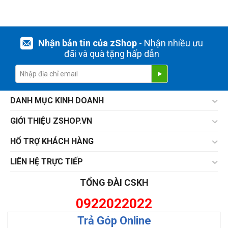
Nhận bản tin của zShop
- Nhận nhiều ưu
đãi và quà tặng hấp dẫn
DANH MỤC KINH DOANH
GIỚI THIỆU ZSHOP.VN
HỔ TRỢ KHÁCH HÀNG
LIÊN HỆ TRỰC TIẾP
TỔNG ĐÀI CSKH
0922022022
Trả Góp Online