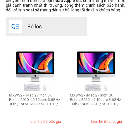
chuyên mua bán các loại
iMac Apple cũ,
chất lượng tốt với mức
giá cạnh tranh nhất thị trường, cộng thêm chính sách bảo hành,
2015
đổi trả linh hoạt sẽ mang đến sự hài lòng tối đa cho khách hàng.
2014
2013

Bộ lọc
CPU Mac
Intel Core i5
Intel Core i7
Intel Core i9
RAM Mac
8GB
MXWV2 - iMac 27 inch 5K
MXWV2 - iMac 27 inch 5K
16GB
Retina 2020 - i9 10core 3.6GHz
Retina 2020 - i9 10core 3.6GHz
32GB
10th / RAM 32GB / SSD 1TB /
10th / RAM 32GB / SSD 1TB /
VGA ...
VGA ...
64GB
Liên hệ để biết giá
Liên hệ để biết giá
Ổ cứng SSD