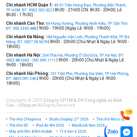
Chi nhánh HCM Quận 1:
49-51 Trần Hưng Đạo, Phường Bến Thành,
| 8h30 - 21h00 (CN: 8h30 - 20h00, Lễ:
TP. HCM. ĐT: 0922 022 022
8h30 - 17h30)
Chi nhánh Cần Thơ:
64 Hùng Vương, Phường Ninh Kiều, TP. Cần Thơ.
| 9h00 - 19h00 (Ngày Lễ: 9h00 - 19h00)
ĐT: 092.2345.488
Chi nhánh Đà Nẵng:
184 Nguyễn Văn Linh, Phường Thanh Khê, TP. Đà
| 8h00 - 20h00 (Chủ Nhật & Ngày Lễ: 9h00 -
Nẵng. ĐT: 0927 28 5678
18h00)
Chi nhánh Hà Nội:
264 Thái Hà, Phường Ô Chợ Dừa, TP. Hà Nội, ĐT:
| 9h00 - 20h00 (Chủ Nhật & Ngày Lễ:
0922 88 2662 - 092.995.1111
9h00 - 18h00)
Chi nhánh Hải Phòng:
101 Trần Phú, Phường Gia Viên, TP. Hải Phòng,
| 9h00 - 20h00 (Chủ Nhật & Ngày Lễ: 9h00 -
ĐT: 0835 091 246
18h00)
Copyrights
©
2009
Công ty CPTM & DV Công nghệ số Đỉnh
Cao - zShop.vn
All Rights Reserved
Thẻ nhớ CFexpress
Studio Display 27" 2026
Thẻ nhớ Micro SD
Thẻ nhớ SD
iPad Air M4 2026
MacBook Neo 2026
Máy ảnh film & film Kodak
T14 Gen 6 2025