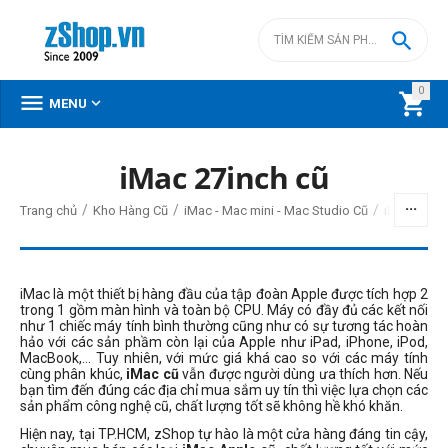

0



MENU
iMac 27inch cũ
BỘ LỌC
/
/
/
Trang chủ
Kho Hàng Cũ
iMac - Mac mini - Mac Studio Cũ
iMac Intel 
Giá
đ
–
đ
iMac là một thiết bị hàng đầu của tập đoàn Apple được tích hợp 2
trong 1 gồm màn hình và toàn bộ CPU. Máy có đầy đủ các kết nối
như 1 chiếc máy tính bình thường cũng như có sự tương tác hoàn
hảo với các sản phầm còn lại của Apple như iPad, iPhone, iPod,
0
đ
25990000
đ
MacBook,… Tuy nhiên, với mức giá khá cao so với các máy tính
cùng phân khúc,
iMac cũ
vẫn được người dùng ưa thích hơn. Nếu
Đời Mac (1)
bạn tìm đến đúng các địa chỉ mua sắm uy tín thì việc lựa chọn các
sản phẩm công nghệ cũ, chất lượng tốt sẽ không hề khó khăn.
2020
Hiện nay, tại TP.HCM, zShop tự hào là một cửa hàng đáng tin cậy,
2017