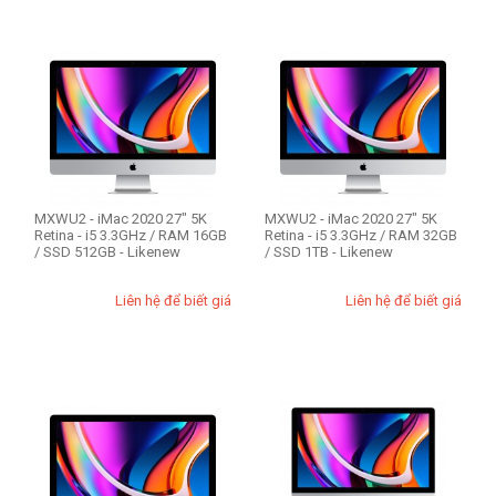
256GB
512GB
1TB
Màu
Silver
MXWU2 - iMac 2020 27" 5K
MXWU2 - iMac 2020 27" 5K
Retina - i5 3.3GHz / RAM 16GB
Retina - i5 3.3GHz / RAM 32GB
THIẾT LẬP LẠI
/ SSD 512GB - Likenew
/ SSD 1TB - Likenew
Liên hệ để biết giá
Liên hệ để biết giá