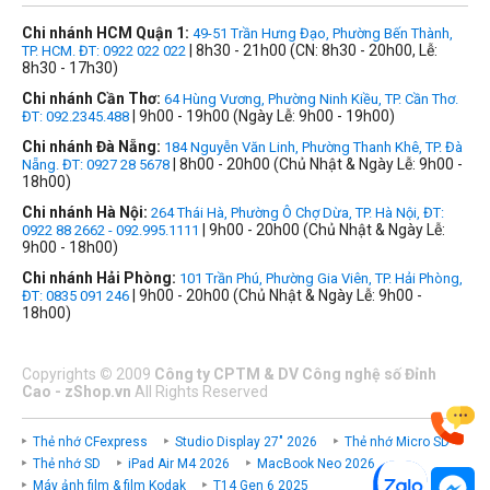
Chi nhánh HCM Quận 1:
49-51 Trần Hưng Đạo, Phường Bến Thành,
| 8h30 - 21h00 (CN: 8h30 - 20h00, Lễ:
TP. HCM. ĐT: 0922 022 022
8h30 - 17h30)
Chi nhánh Cần Thơ:
64 Hùng Vương, Phường Ninh Kiều, TP. Cần Thơ.
| 9h00 - 19h00 (Ngày Lễ: 9h00 - 19h00)
ĐT: 092.2345.488
Chi nhánh Đà Nẵng:
184 Nguyễn Văn Linh, Phường Thanh Khê, TP. Đà
| 8h00 - 20h00 (Chủ Nhật & Ngày Lễ: 9h00 -
Nẵng. ĐT: 0927 28 5678
18h00)
Chi nhánh Hà Nội:
264 Thái Hà, Phường Ô Chợ Dừa, TP. Hà Nội, ĐT:
| 9h00 - 20h00 (Chủ Nhật & Ngày Lễ:
0922 88 2662 - 092.995.1111
9h00 - 18h00)
Chi nhánh Hải Phòng:
101 Trần Phú, Phường Gia Viên, TP. Hải Phòng,
| 9h00 - 20h00 (Chủ Nhật & Ngày Lễ: 9h00 -
ĐT: 0835 091 246
18h00)
Copyrights
©
2009
Công ty CPTM & DV Công nghệ số Đỉnh
Cao - zShop.vn
All Rights Reserved
Thẻ nhớ CFexpress
Studio Display 27" 2026
Thẻ nhớ Micro SD
Thẻ nhớ SD
iPad Air M4 2026
MacBook Neo 2026
Máy ảnh film & film Kodak
T14 Gen 6 2025