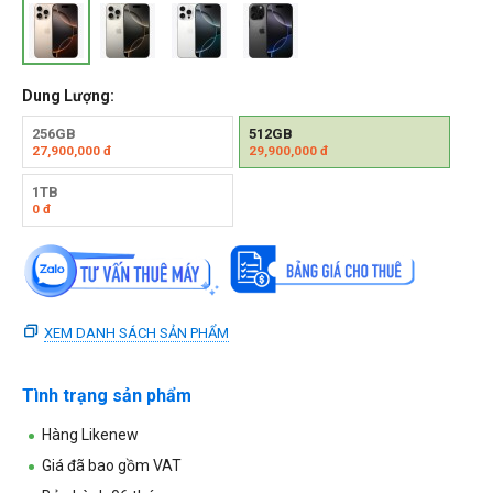
Dung Lượng:
256GB
512GB
27,900,000
đ
29,900,000
đ
1TB
0
đ
XEM DANH SÁCH SẢN PHẨM
Tình trạng sản phẩm
Hàng Likenew
Giá đã bao gồm VAT