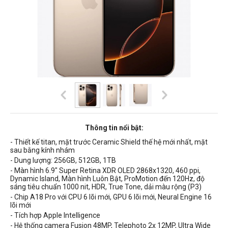
Thông tin nổi bật:
- Thiết kế titan, mặt trước Ceramic Shield thế hệ mới nhất, mặt
sau bằng kính nhám
- Dung lượng: 256GB, 512GB, 1TB
- Màn hình 6.9" Super Retina XDR OLED 2868x1320, 460 ppi,
Dynamic Island, Màn hình Luôn Bật,
ProMotion đến 120Hz,
độ
sáng tiêu chuẩn
1000 nit
, HDR, True Tone, dải màu rộng (P3)
- Chip A18 Pro với CPU 6 lõi mới, GPU 6 lõi mới, Neural Engine 16
lõi mới
- Tích hợp Apple Intelligence
- Hệ thống camera Fusion 48MP,
Telephoto 2x 12MP, Ultra Wide