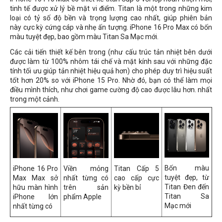
tinh tế được xử lý bề mặt vi điểm. Titan là một trong những kim
loại có tỷ số độ bền và trọng lượng cao nhất, giúp phiên bản
này cực kỳ cứng cáp và nhẹ ấn tượng. iPhone 16 Pro Max có bốn
màu tuyệt đẹp, bao gồm màu Titan Sa Mạc mới.
Các cải tiến thiết kế bên trong (như cấu trúc tản nhiệt bên dưới
được làm từ 100% nhôm tái chế và mặt kính sau với những đặc
tính tối ưu giúp tản nhiệt hiệu quả hơn) cho phép duy trì hiệu suất
tốt hơn 20% so với iPhone 15 Pro. Nhờ đó, bạn có thể làm mọi
điều mình thích, như chơi game cường độ cao được lâu hơn. nhất
trong một cảnh.
Bốn màu
iPhone 16 Pro
Viền mỏng
Titan Cấp 5
tuyệt đẹp, từ
Max Max sở
nhất từng có
cao cấp cực
Titan Đen đến
hữu màn hình
trên sản
kỳ bền bỉ
Titan Sa
iPhone lớn
phẩm Apple
Mạc mới
nhất từng có