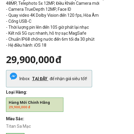
48MP, Telephoto 5x 12MP,
Điều Khiển Camera mới
- Camera TrueDepth 12MP, Face ID
-
Quay video 4K Dolby Vision đến 120 fps,
Hòa Âm
- Cổng
USB-C
- Thời lượng pin lên đến 105 giờ phát lại nhạc
- Kết nối 5G cực nhanh, hỗ trợ sạc MagSafe
- Chuẩn
IP68 chống nước đến 6m tối đa 30 phút
- Hệ điều hành: iOS 18
29,900,000
đ
Inbox
TẠI ĐÂY
để nhận giá siêu tốt!
Loại Hàng:
Hàng Mới Chính Hãng
29,900,000
đ
Màu Sắc:
Titan Sa Mạc