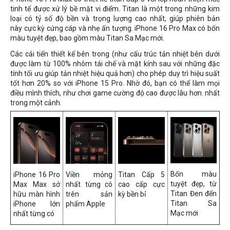
tinh tế được xử lý bề mặt vi điểm. Titan là một trong những kim
loại có tỷ số độ bền và trọng lượng cao nhất, giúp phiên bản
này cực kỳ cứng cáp và nhẹ ấn tượng. iPhone 16 Pro Max có bốn
màu tuyệt đẹp, bao gồm màu Titan Sa Mạc mới.
Các cải tiến thiết kế bên trong (như cấu trúc tản nhiệt bên dưới
được làm từ 100% nhôm tái chế và mặt kính sau với những đặc
tính tối ưu giúp tản nhiệt hiệu quả hơn) cho phép duy trì hiệu suất
tốt hơn 20% so với iPhone 15 Pro. Nhờ đó, bạn có thể làm mọi
điều mình thích, như chơi game cường độ cao được lâu hơn. nhất
trong một cảnh.
Bốn màu
iPhone 16 Pro
Viền mỏng
Titan Cấp 5
tuyệt đẹp, từ
Max Max sở
nhất từng có
cao cấp cực
Titan Đen đến
hữu màn hình
trên sản
kỳ bền bỉ
Titan Sa
iPhone lớn
phẩm Apple
Mạc mới
nhất từng có