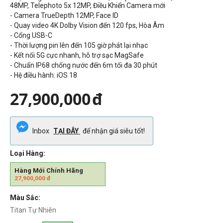
48MP, Telephoto 5x 12MP,
Điều Khiển Camera mới
- Camera TrueDepth 12MP, Face ID
-
Quay video 4K Dolby Vision đến 120 fps,
Hòa Âm
- Cổng
USB-C
- Thời lượng pin lên đến 105 giờ phát lại nhạc
- Kết nối 5G cực nhanh, hỗ trợ sạc MagSafe
- Chuẩn
IP68 chống nước đến 6m tối đa 30 phút
- Hệ điều hành: iOS 18
27,900,000
đ
Inbox
TẠI ĐÂY
để nhận giá siêu tốt!
Loại Hàng:
Hàng Mới Chính Hãng
27,900,000
đ
Màu Sắc:
Titan Tự Nhiên