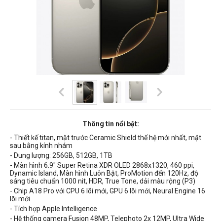
Thông tin nổi bật:
- Thiết kế titan, mặt trước Ceramic Shield thế hệ mới nhất, mặt
sau bằng kính nhám
- Dung lượng: 256GB, 512GB, 1TB
- Màn hình 6.9" Super Retina XDR OLED 2868x1320, 460 ppi,
Dynamic Island, Màn hình Luôn Bật,
ProMotion đến 120Hz,
độ
sáng tiêu chuẩn
1000 nit
, HDR, True Tone, dải màu rộng (P3)
- Chip A18 Pro với CPU 6 lõi mới, GPU 6 lõi mới, Neural Engine 16
lõi mới
- Tích hợp Apple Intelligence
- Hệ thống camera Fusion 48MP,
Telephoto 2x 12MP, Ultra Wide