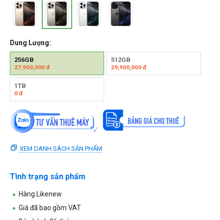
Dung Lượng:
256GB
512GB
27,900,000
đ
29,900,000
đ
1TB
0
đ
XEM DANH SÁCH SẢN PHẨM
Tình trạng sản phẩm
Hàng Likenew
Giá đã bao gồm VAT