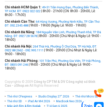
Chi nhánh HCM Quận 1:
49-51 Trần Hưng Đạo, Phường Bến Thành,
| 8h30 - 21h00 (CN: 8h30 - 20h00, Lễ:
TP. HCM. ĐT: 0922 022 022
8h30 - 17h30)
Chi nhánh Cần Thơ:
64 Hùng Vương, Phường Ninh Kiều, TP. Cần Thơ.
| 9h00 - 19h00 (Ngày Lễ: 9h00 - 19h00)
ĐT: 092.2345.488
Chi nhánh Đà Nẵng:
184 Nguyễn Văn Linh, Phường Thanh Khê, TP. Đà
| 8h00 - 20h00 (Chủ Nhật & Ngày Lễ: 9h00 -
Nẵng. ĐT: 0927 28 5678
18h00)
Chi nhánh Hà Nội:
264 Thái Hà, Phường Ô Chợ Dừa, TP. Hà Nội, ĐT:
| 9h00 - 20h00 (Chủ Nhật & Ngày Lễ:
0922 88 2662 - 092.995.1111
9h00 - 18h00)
Chi nhánh Hải Phòng:
101 Trần Phú, Phường Gia Viên, TP. Hải Phòng,
| 9h00 - 20h00 (Chủ Nhật & Ngày Lễ: 9h00 -
ĐT: 0835 091 246
18h00)
Copyrights
©
2009
Công ty CPTM & DV Công nghệ số Đỉnh
Cao - zShop.vn
All Rights Reserved
Thẻ nhớ CFexpress
Studio Display 27" 2026
Thẻ nhớ Micro SD
Thẻ nhớ SD
iPad Air M4 2026
MacBook Neo 2026
Máy ảnh film & film Kodak
T14 Gen 6 2025