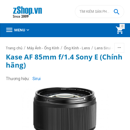

0



MENU
/
/
/
Trang chủ
Máy Ảnh - Ống Kính
Ống Kính - Lens
Lens Sirui - TTArtisan
Kase AF 85mm f/1.4 Sony E (Chính
hãng)
Thương hiệu
Sirui