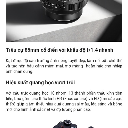
Tiêu cự 85mm cổ điển với khẩu độ f/1.4 nhanh
Đạt được độ sâu trường ảnh nông tuyệt đẹp, làm nổi bật chủ thể
và tạo nên hậu cảnh mềm mại, mơ màng—hoàn hảo cho nhiếp
ảnh chân dung.
Hiệu suất quang học vượt trội
Với cấu trúc quang học 10 nhóm, 13 thành phần thấu kính tiên
tiến, bao gồm các thấu kính HR (khúc xạ cao) và ED (tán sắc cực
thấp) giúp giảm thiểu hiệu quả quang sai màu, lóa sáng và bóng
mờ, cho hình ảnh sắc nét và độ tương phản cao.