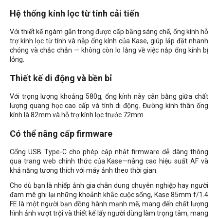
Hệ thống kính lọc từ tính cải tiến
Với thiết kế ngàm gắn trong được cấp bằng sáng chế, ống kính hỗ
trợ kính lọc từ tính và nắp ống kính của Kase, giúp lắp đặt nhanh
chóng và chắc chắn — không còn lo lắng về việc nắp ống kính bị
lỏng.
Thiết kế di động và bền bỉ
Với trọng lượng khoảng 580g, ống kính này cân bằng giữa chất
lượng quang học cao cấp và tính di động. Đường kính thân ống
kính là 82mm và hỗ trợ kính lọc trước 72mm.
Có thể nâng cấp firmware
Cổng USB Type-C cho phép cập nhật firmware dễ dàng thông
qua trang web chính thức của Kase—nâng cao hiệu suất AF và
khả năng tương thích với máy ảnh theo thời gian.
Cho dù bạn là nhiếp ảnh gia chân dung chuyên nghiệp hay người
đam mê ghi lại những khoảnh khắc cuộc sống, Kase 85mm f/1.4
FE là một người bạn đồng hành mạnh mẽ, mang đến chất lượng
hình ảnh vượt trội và thiết kế lấy người dùng làm trọng tâm, mang