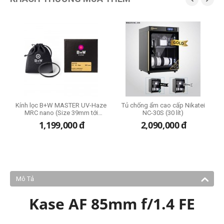
Kính lọc B+W MASTER UV-Haze
Tủ chống ẩm cao cấp Nikatei
B
MRC nano (Size 39mm tới
NC-30S (30 lít)
95mm)
1,199,000
đ
2,090,000
đ
Mô Tả
Kase AF 85mm f/1.4 FE