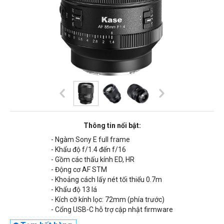
Thông tin nổi bật:
- Ngàm Sony E full frame
- Khẩu độ f/1.4 đến f/16
- Gồm các thấu kính
ED, HR
- Động cơ AF STM
- Khoảng cách lấy nét tối thiểu
0.7m
- Khẩu độ 13 lá
- Kích cỡ kính lọc:
72mm
(phía trước)
- Cổng USB-C hỗ trợ cập nhật firmware