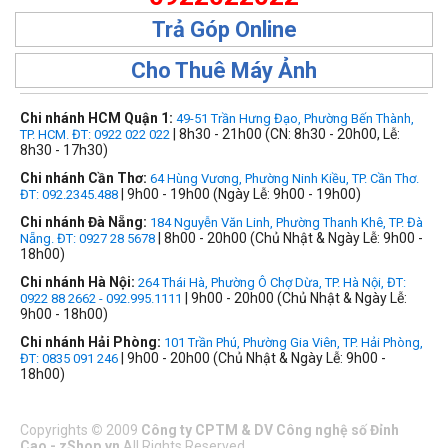
Trả Góp Online
Cho Thuê Máy Ảnh
Chi nhánh HCM Quận 1:
49-51 Trần Hưng Đạo, Phường Bến Thành,
| 8h30 - 21h00 (CN: 8h30 - 20h00, Lễ:
TP. HCM. ĐT: 0922 022 022
8h30 - 17h30)
Chi nhánh Cần Thơ:
64 Hùng Vương, Phường Ninh Kiều, TP. Cần Thơ.
| 9h00 - 19h00 (Ngày Lễ: 9h00 - 19h00)
ĐT: 092.2345.488
Chi nhánh Đà Nẵng:
184 Nguyễn Văn Linh, Phường Thanh Khê, TP. Đà
| 8h00 - 20h00 (Chủ Nhật & Ngày Lễ: 9h00 -
Nẵng. ĐT: 0927 28 5678
18h00)
Chi nhánh Hà Nội:
264 Thái Hà, Phường Ô Chợ Dừa, TP. Hà Nội, ĐT:
| 9h00 - 20h00 (Chủ Nhật & Ngày Lễ:
0922 88 2662 - 092.995.1111
9h00 - 18h00)
Chi nhánh Hải Phòng:
101 Trần Phú, Phường Gia Viên, TP. Hải Phòng,
| 9h00 - 20h00 (Chủ Nhật & Ngày Lễ: 9h00 -
ĐT: 0835 091 246
18h00)
Copyrights
©
2009
Công ty CPTM & DV Công nghệ số Đỉnh
Cao - zShop.vn
All Rights Reserved