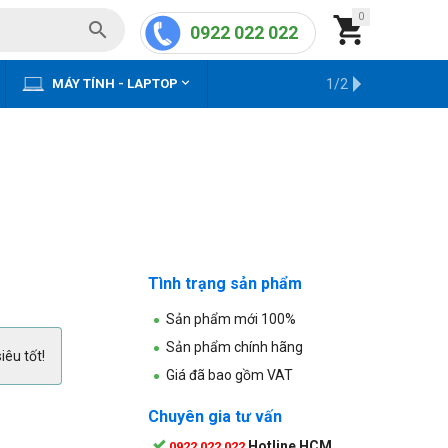
0


0922 022 022


MÁY TÍNH - LAPTOP
KHO HÀNG CŨ
1/2
Tình trạng sản phẩm
Sản phẩm mới 100%
Sản phẩm chính hãng
iêu tốt!
Giá đã bao gồm VAT
Chuyên gia tư vấn
Hotline HCM
0922 022 022