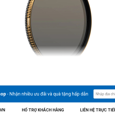
hop
- Nhận nhiều ưu đãi và quà tặng hấp dẫn
.VN
HỔ TRỢ KHÁCH HÀNG
LIÊN HỆ TRỰC TIẾ