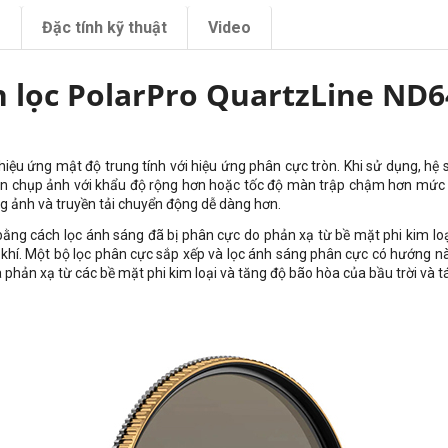
m
Đặc tính kỹ thuật
Video
h lọc PolarPro QuartzLine ND6
 hiệu ứng mật độ trung tính với hiệu ứng phân cực tròn. Khi sử dụng, hệ
 bạn chụp ảnh với khẩu độ rộng hơn hoặc tốc độ màn trập chậm hơn mức
g ảnh và truyền tải chuyển động dễ dàng hơn.
bằng cách lọc ánh sáng đã bị phân cực do phản xạ từ bề mặt phi kim lo
 khí. Một bộ lọc phân cực sắp xếp và lọc ánh sáng phân cực có hướng 
phản xạ từ các bề mặt phi kim loại và tăng độ bão hòa của bầu trời và tá