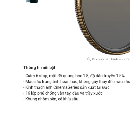

Di chuột vào hình ảnh để
Thông tin nổi bật:
-
G
iảm 6
stop, m
ật độ quang học 1.8
, độ dẫn truyền 1.5%
- Màu sắc trung tính hoàn hảo, không gây thay đổi màu sắc
- Kính thạch anh
CinemaSeries sản xuất tại Đức
- 16 lớp phủ chống vân tay, dầu và trầy xước
- Khung nhôm bền, có khía sâu