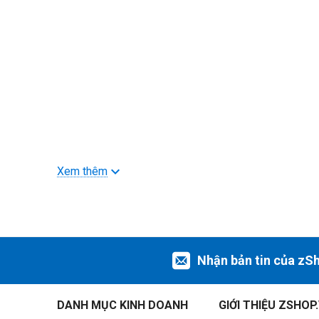
Xem thêm
>>> Xem thêm
Filter PolarPro
Nhận bản tin của zS
Điều kiện ứng dụng lý tưởng: Có nắng nhẹ
DANH MỤC KINH DOANH
GIỚI THIỆU ZSHOP