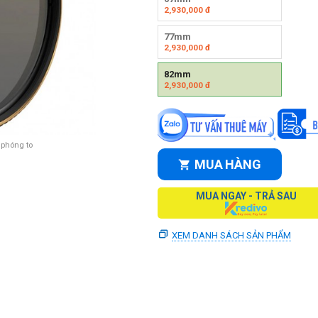
2,930,000
đ
77mm
2,930,000
đ
82mm
2,930,000
đ
 phóng to
MUA HÀNG
MUA NGAY - TRẢ SAU
XEM DANH SÁCH SẢN PHẨM