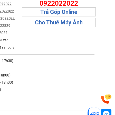
0922022022
y phim và chụp ảnh, để kiểm soát tốc độ cửa trập với khẩu
022022
Trả Góp Online
2022022
22022022
Cho Thuê Máy Ảnh
322829
2022
66 246
@zshop.vn
 - 17h30)
 18h00)
- 18h00)
)