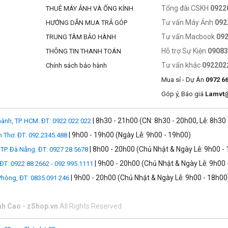
iều ứng dụng và trường hợp sử dụng. Nó có thể được sử dụng cho cả qua
Tổng đài CSKH
0922
THUÊ MÁY ẢNH VÀ ỐNG KÍNH
Tư vấn Máy Ảnh
092
HƯỚNG DẪN MUA TRẢ GÓP
Tư vấn Macbook
09
TRUNG TÂM BẢO HÀNH
Hỗ trợ Sự Kiện
0908
THÔNG TIN THANH TOÁN
 trong một bộ lọc duy nhất.
Tư vấn khác
092202
Chính sách bảo hành
Mua sỉ - Dự Án
0972 6
Góp ý, Báo giá
Lamvt
| 8h30 - 21h00 (CN: 8h30 - 20h00, Lễ: 8h30
ành, TP. HCM. ĐT: 0922 022 022
| 9h00 - 19h00 (Ngày Lễ: 9h00 - 19h00)
n Thơ. ĐT: 092.2345.488
| 8h00 - 20h00 (Chủ Nhật & Ngày Lễ: 9h00 -
TP. Đà Nẵng. ĐT: 0927 28 5678
| 9h00 - 20h00 (Chủ Nhật & Ngày Lễ: 9h00 
 ĐT: 0922 88 2662 - 092.995.1111
| 9h00 - 20h00 (Chủ Nhật & Ngày Lễ: 9h00 - 18h00
 Phòng, ĐT: 0835 091 246
nh Cao - zShop.vn
All Rights Reserved