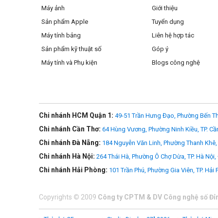
Bộ lọc ND64/PL 6 điểm dừng này hoạt động hiệu quả cho nh
Máy ảnh
Giới thiệu
độ rộng hoặc chụp ảnh phơi sáng lâu đầy sáng tạo.
Sản phẩm Apple
Tuyển dụng
Không cần xếp chồng các bộ lọc nữa
Máy tính bảng
Liên hệ hợp tác
Sản phẩm kỹ thuật số
Góp ý
Với cả tính năng phân cực và giảm điểm dừng được tích hợp
Máy tính và Phụ kiện
Blogs công nghệ
Chi nhánh HCM Quận 1:
49-51 Trần Hưng Đạo, Phường Bến Th
Chi nhánh Cần Thơ:
64 Hùng Vương, Phường Ninh Kiều, TP. Cầ
Chi nhánh Đà Nẵng:
184 Nguyễn Văn Linh, Phường Thanh Khê, 
Chi nhánh Hà Nội:
264 Thái Hà, Phường Ô Chợ Dừa, TP. Hà Nội,
Chi nhánh Hải Phòng:
101 Trần Phú, Phường Gia Viên, TP. Hải
Copyrights
©
2009
Công ty CPTM & DV Công nghệ số Đỉ