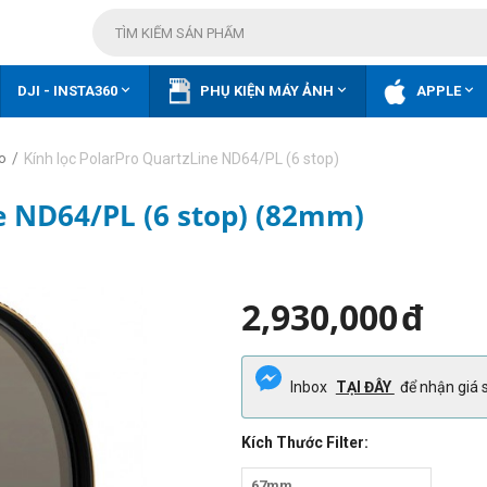



DJI - INSTA360
PHỤ KIỆN MÁY ẢNH
APPLE
/
Kính lọc PolarPro QuartzLine ND64/PL (6 stop)
ro
e ND64/PL (6 stop) (82mm)
2,930,000
đ
Inbox
TẠI ĐÂY
để nhận giá s
Kích Thước Filter:
67mm