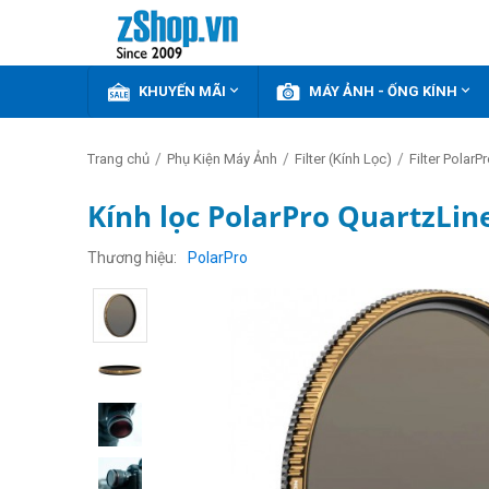


KHUYẾN MÃI
MÁY ẢNH - ỐNG KÍNH
/
/
/
Trang chủ
Phụ Kiện Máy Ảnh
Filter (Kính Lọc)
Filter PolarP
Kính lọc PolarPro QuartzLin
Thương hiệu
PolarPro