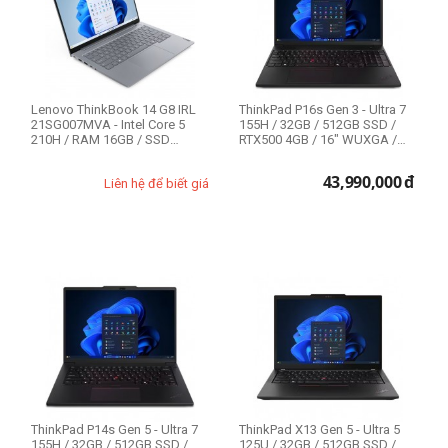
CPU
Lenovo ThinkBook 14 G8 IRL
ThinkPad P16s Gen 3 - Ultra 7
Intel Core Ultra 5
21SG007MVA - Intel Core 5
155H / 32GB / 512GB SSD /
210H / RAM 16GB / SSD
RTX500 4GB / 16" WUXGA /
Intel Core Ultra 7
512GB / 14" ...
Bảo hà...
AMD Ryzen 5
43,990,000
đ
Liên hệ để biết giá
AMD Ryzen 5 PRO
AMD Ryzen 7 PRO
Intel Core i3 12th
Intel Core i5 12th
Intel Core i5 13th
Intel Core i7 10th
Intel Core i7 11th
Intel Core i7 12th
expand_more
HIỂN THỊ TẤT CẢ
(12)
Intel Xeon W
ThinkPad P14s Gen 5 - Ultra 7
ThinkPad X13 Gen 5 - Ultra 5
155H / 32GB / 512GB SSD /
125U / 32GB / 512GB SSD /