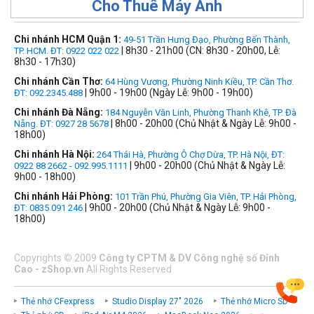
Cho Thuê Máy Ảnh
Chi nhánh HCM Quận 1:
49-51 Trần Hưng Đạo, Phường Bến Thành,
| 8h30 - 21h00 (CN: 8h30 - 20h00, Lễ:
TP. HCM. ĐT: 0922 022 022
8h30 - 17h30)
Chi nhánh Cần Thơ:
64 Hùng Vương, Phường Ninh Kiều, TP. Cần Thơ.
| 9h00 - 19h00 (Ngày Lễ: 9h00 - 19h00)
ĐT: 092.2345.488
Chi nhánh Đà Nẵng:
184 Nguyễn Văn Linh, Phường Thanh Khê, TP. Đà
| 8h00 - 20h00 (Chủ Nhật & Ngày Lễ: 9h00 -
Nẵng. ĐT: 0927 28 5678
18h00)
Chi nhánh Hà Nội:
264 Thái Hà, Phường Ô Chợ Dừa, TP. Hà Nội, ĐT:
| 9h00 - 20h00 (Chủ Nhật & Ngày Lễ:
0922 88 2662 - 092.995.1111
9h00 - 18h00)
Chi nhánh Hải Phòng:
101 Trần Phú, Phường Gia Viên, TP. Hải Phòng,
| 9h00 - 20h00 (Chủ Nhật & Ngày Lễ: 9h00 -
ĐT: 0835 091 246
18h00)
Copyrights
©
2009
Công ty CPTM & DV Công nghệ số Đỉnh
Cao - zShop.vn
All Rights Reserved
Thẻ nhớ CFexpress
Studio Display 27" 2026
Thẻ nhớ Micro SD