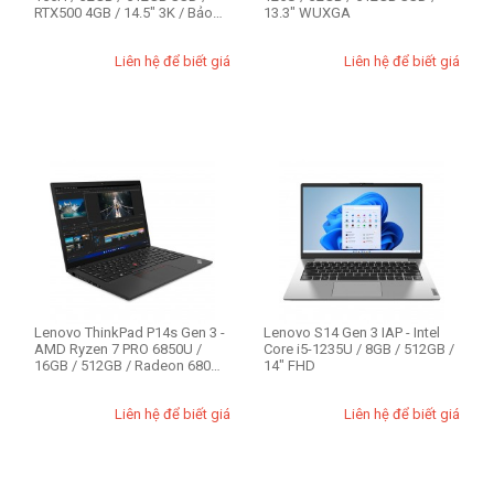
RTX500 4GB / 14.5" 3K / Bảo
13.3" WUXGA
Dung lượng SSD
hàn...
1TB
Liên hệ để biết giá
Liên hệ để biết giá
256GB
512GB
Kích cỡ màn hình
13.3 inch
14 inch
14.5 inch
15.6 inch
16 inch
Lenovo ThinkPad P14s Gen 3 -
Lenovo S14 Gen 3 IAP - Intel
AMD Ryzen 7 PRO 6850U /
Core i5-1235U / 8GB / 512GB /
16GB / 512GB / Radeon 680M
14" FHD
/ 14" W...
Model
Liên hệ để biết giá
Liên hệ để biết giá
Legion 5 Pro
Lenovo ThinkPad P
Lenovo ThinkPad T