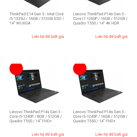
Option
E14
ThinkPad E14 Gen 5 - Intel Core
Lenovo ThinkPad P14s Gen 3 -
i5-1335U / 16GB / 512GB SSD /
Core i7-1260P / 16GB / 512GB /
E14 Gen 4
14" WUXGA
Quadro T550 / 14" 4K HDR
E14 Gen 5
Liên hệ để biết giá
Liên hệ để biết giá
P1
P15 Gen 2
P16s Gen 1
T14 Gen 3
ThinkStation P340
RAM - Bộ Nhớ
8GB
16GB
Lenovo ThinkPad P14s Gen 3 -
Lenovo ThinkPad P14s Gen 3 -
32GB
Core i5-1240P / 8GB / 512GB /
Core i5-1240P / 16GB / 512GB /
64GB
Quadro T550 / 14" FHD+
Quadro T550 / 14" FHD+
Liên hệ để biết giá
Liên hệ để biết giá