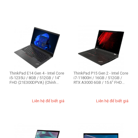
THIẾT LẬP LẠI
ThinkPad E14 Gen 4 - Intel Core
ThinkPad P15 Gen 2 - Intel Core
i5-1235U / 8GB / 512GB / 14"
i7-11800H / 16GB / 512GB /
FHD (21E300DPVA) (Chính
RTX A3000 6GB / 15.6" FHD
hãng)
(C...
Liên hệ để biết giá
Liên hệ để biết giá