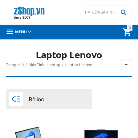

0



MENU
DANH MỤC SẢN PHẨM
Laptop Lenovo
Menu
/
/
Trang chủ
Máy Tính - Laptop
Laptop Lenovo
BỘ LỌC

Bộ lọc
Giá
đ
–
đ
0
đ
43990000
đ