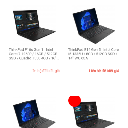
Lenovo ThinkPad X
Lenovo ThinkStation
ThinkPad Edge E
Nhu cầu sử dụng
Business
ThinkPad P16s Gen 1 - Intel
ThinkPad E14 Gen 5 - Intel Core
Gaming
Core i7-1260P / 16GB / 512GB
i5-1335U / 8GB / 512GB SSD /
SSD / Quadro T550 4GB / 16"
14" WUXGA
Thiết kế đồ họa
FH...
Văn phòng
Liên hệ để biết giá
Liên hệ để biết giá
Workstation
Ổ cứng SSD (1)
256GB
512GB
1TB