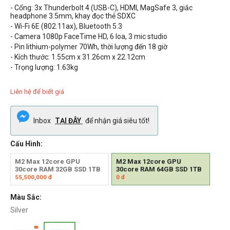
- Cổng: 3x Thunderbolt 4 (USB-C), HDMI, MagSafe 3, giắc
headphone 3.5mm, khay đọc thẻ SDXC
- Wi-Fi 6E (802.11ax), Bluetooth 5.3
- Camera 1080p FaceTime HD, 6 loa, 3 mic studio
- Pin lithium-polymer 70Wh, thời lượng đến 18 giờ
- Kích thước: 1.55cm x 31.26cm x 22.12cm
- Trọng lượng: 1.63kg
Liên hệ để biết giá
Inbox
TẠI ĐÂY
để nhận giá siêu tốt!
Cấu Hình:
M2 Max 12core GPU
M2 Max 12core GPU
30core RAM 32GB SSD 1TB
30core RAM 64GB SSD 1TB
55,500,000
đ
0
đ
Màu Sắc:
Silver