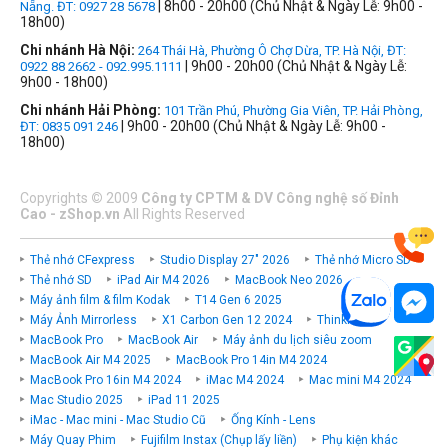
| 8h00 - 20h00 (Chủ Nhật & Ngày Lễ: 9h00 -
Nẵng. ĐT: 0927 28 5678
18h00)
Chi nhánh Hà Nội:
264 Thái Hà, Phường Ô Chợ Dừa, TP. Hà Nội, ĐT:
| 9h00 - 20h00 (Chủ Nhật & Ngày Lễ:
0922 88 2662 - 092.995.1111
9h00 - 18h00)
Chi nhánh Hải Phòng:
101 Trần Phú, Phường Gia Viên, TP. Hải Phòng,
| 9h00 - 20h00 (Chủ Nhật & Ngày Lễ: 9h00 -
ĐT: 0835 091 246
18h00)
Copyrights
©
2009
Công ty CPTM & DV Công nghệ số Đỉnh
Cao - zShop.vn
All Rights Reserved
Thẻ nhớ CFexpress
Studio Display 27" 2026
Thẻ nhớ Micro SD
Thẻ nhớ SD
iPad Air M4 2026
MacBook Neo 2026
Máy ảnh film & film Kodak
T14 Gen 6 2025
Máy Ảnh Mirrorless
X1 Carbon Gen 12 2024
ThinkPad P
MacBook Pro
MacBook Air
Máy ảnh du lịch siêu zoom
MacBook Air M4 2025
MacBook Pro 14in M4 2024
MacBook Pro 16in M4 2024
iMac M4 2024
Mac mini M4 2024
Mac Studio 2025
iPad 11 2025
iMac - Mac mini - Mac Studio Cũ
Ống Kính - Lens
Máy Quay Phim
Fujifilm Instax (Chụp lấy liền)
Phụ kiện khác