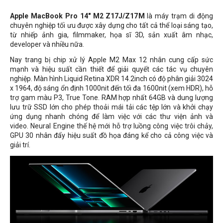
Apple MacBook Pro 14" M2 Z17J/Z17M
là máy trạm di động
chuyên nghiệp tối ưu được xây dựng cho tất cả thể loại sáng tạo,
từ nhiếp ảnh gia, filmmaker, họa sĩ 3D, sản xuất âm nhạc,
developer và nhiều nữa.
Nay trang bị chip xử lý Apple M2 Max 12 nhân cung cấp sức
mạnh và hiệu suất cần thiết để giải quyết các tác vụ chuyên
nghiệp. Màn hình Liquid Retina XDR 14.2inch có độ phân giải 3024
x 1964, độ sáng ổn định 1000nit đến tối đa 1600nit (xem HDR), hỗ
trợ gam màu P3, True Tone. RAM hợp nhất 64GB và dung lượng
lưu trữ SSD lớn cho phép thoải mái tải các tệp lớn và khởi chạy
ứng dụng nhanh chóng để làm việc với các thư viện ảnh và
video. Neural Engine thế hệ mới hỗ trợ luồng công việc trôi chảy,
GPU 30 nhân đẩy hiệu suất đồ họa đáng kể cho cả công việc và
giải trí.