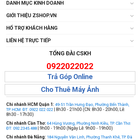
DANH MỤC KINH DOANH
GIỚI THIỆU ZSHOP.VN
HỔ TRỢ KHÁCH HÀNG
LIÊN HỆ TRỰC TIẾP
TỔNG ĐÀI CSKH
0922022022
Trả Góp Online
Cho Thuê Máy Ảnh
Chi nhánh HCM Quận 1:
49-51 Trần Hưng Đạo, Phường Bến Thành,
| 8h30 - 21h00 (CN: 8h30 - 20h00, Lễ:
TP. HCM. ĐT: 0922 022 022
8h30 - 17h30)
Chi nhánh Cần Thơ:
64 Hùng Vương, Phường Ninh Kiều, TP. Cần Thơ.
| 9h00 - 19h00 (Ngày Lễ: 9h00 - 19h00)
ĐT: 092.2345.488
Chi nhánh Đà Nẵng:
184 Nguyễn Văn Linh, Phường Thanh Khê, TP. Đà