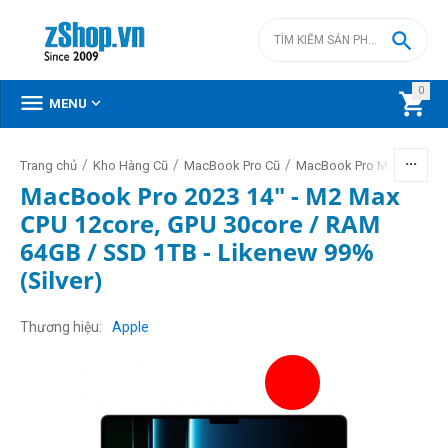

0



MENU
/
/
/
/
Trang chủ
Kho Hàng Cũ
MacBook Pro Cũ
MacBook Pro M2 cũ
Mac
MacBook Pro 2023 14" - M2 Max
CPU 12core, GPU 30core / RAM
64GB / SSD 1TB - Likenew 99%
(Silver)
Thương hiệu
Apple