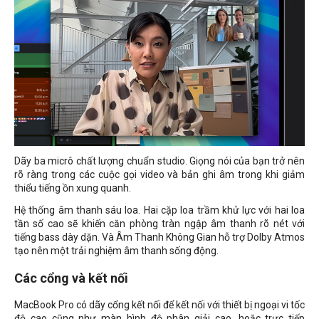
Dãy ba micrô chất lượng chuẩn studio. Giọng nói của bạn trở nên
rõ ràng trong các cuộc gọi video và bản ghi âm trong khi giảm
thiểu tiếng ồn xung quanh.
Hệ thống âm thanh sáu loa. Hai cặp loa trầm khử lực với hai loa
tần số cao sẽ khiến căn phòng tràn ngập âm thanh rõ nét với
tiếng bass dày dặn. Và Âm Thanh Không Gian hỗ trợ Dolby Atmos
tạo nên một trải nghiệm âm thanh sống động.
Các cổng và kết nối
MacBook Pro có dãy cổng kết nối để kết nối với thiết bị ngoại vi tốc
độ cao cũng như màn hình độ phân giải cao, hoặc trực tiếp