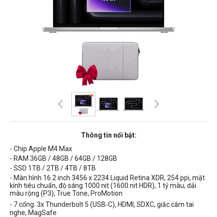
Thông tin nổi bật:
- Chip Apple M4 Max
- RAM 36GB / 48GB / 64GB / 128GB
- SSD 1TB / 2TB / 4TB / 8TB
- Màn hình
16.2 inch 3456 x 2234 Liquid Retina XDR, 254 ppi, mặt
kính tiêu chuẩn, độ sáng 1000 nit (1600 nit HDR),
1 tỷ màu, dải
màu rộng (P3), True Tone,
ProMotion
- 7 cổng:
3x Thunderbolt 5 (USB‑C)
, HDMI, SDXC, giắc cắm tai
nghe, MagSafe