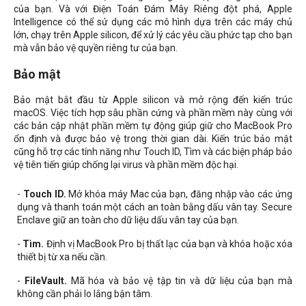
của bạn. Và với Điện Toán Đám Mây Riêng đột phá, Apple
Intelligence có thể sử dụng các mô hình dựa trên các máy chủ
lớn, chạy trên Apple silicon, để xử lý các yêu cầu phức tạp cho bạn
mà vẫn bảo vệ quyền riêng tư của bạn.
Bảo mật
Bảo mật bắt đầu từ Apple silicon và mở rộng đến kiến trúc
macOS. Việc tích hợp sâu phần cứng và phần mềm này cùng với
các bản cập nhật phần mềm tự động giúp giữ cho MacBook Pro
ổn định và được bảo vệ trong thời gian dài. Kiến trúc bảo mật
cũng hỗ trợ các tính năng như Touch ID, Tìm và các biện pháp bảo
vệ tiên tiến giúp chống lại virus và phần mềm độc hại.
-
Touch ID.
Mở khóa máy Mac của bạn, đăng nhập vào các ứng
dụng và thanh toán một cách an toàn bằng dấu vân tay. Secure
Enclave giữ an toàn cho dữ liệu dấu vân tay của bạn.
-
Tìm.
Định vị MacBook Pro bị thất lạc của bạn và khóa hoặc xóa
thiết bị từ xa nếu cần.
-
FileVault.
Mã hóa và bảo vệ tập tin và dữ liệu của bạn mà
không cần phải lo lắng bận tâm.