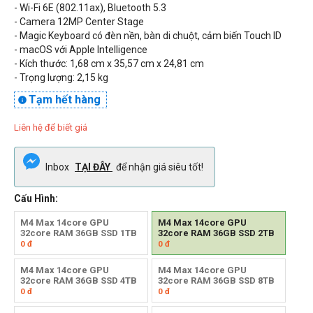
- Wi-Fi
6E (802.11ax), Bluetooth 5.3
- Camera 12MP Center Stage
-
Magic Keyboard có đèn nền, bàn di chuột, cảm biến Touch ID
- macOS với Apple Intelligence
- Kích thước: 1,68 cm x 35,57 cm x 24,81 cm
- Trọng lượng: 2,15 kg
Tạm hết hàng

Liên hệ để biết giá
Inbox
TẠI ĐÂY
để nhận giá siêu tốt!
Cấu Hình:
M4 Max 14core GPU
M4 Max 14core GPU
32core RAM 36GB SSD 1TB
32core RAM 36GB SSD 2TB
0
đ
0
đ
M4 Max 14core GPU
M4 Max 14core GPU
32core RAM 36GB SSD 4TB
32core RAM 36GB SSD 8TB
0
đ
0
đ