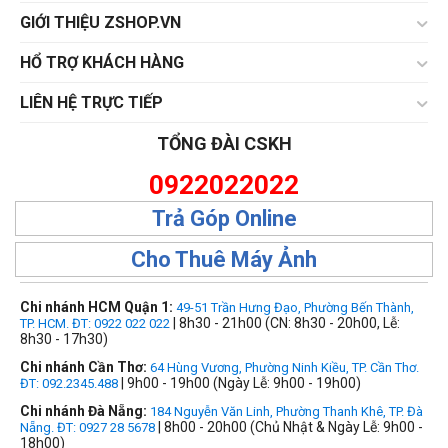
GIỚI THIỆU ZSHOP.VN
HỔ TRỢ KHÁCH HÀNG
LIÊN HỆ TRỰC TIẾP
TỔNG ĐÀI CSKH
0922022022
Trả Góp Online
Cho Thuê Máy Ảnh
Chi nhánh HCM Quận 1:
49-51 Trần Hưng Đạo, Phường Bến Thành,
| 8h30 - 21h00 (CN: 8h30 - 20h00, Lễ:
TP. HCM. ĐT: 0922 022 022
8h30 - 17h30)
Chi nhánh Cần Thơ:
64 Hùng Vương, Phường Ninh Kiều, TP. Cần Thơ.
| 9h00 - 19h00 (Ngày Lễ: 9h00 - 19h00)
ĐT: 092.2345.488
Chi nhánh Đà Nẵng:
184 Nguyễn Văn Linh, Phường Thanh Khê, TP. Đà
| 8h00 - 20h00 (Chủ Nhật & Ngày Lễ: 9h00 -
Nẵng. ĐT: 0927 28 5678
18h00)