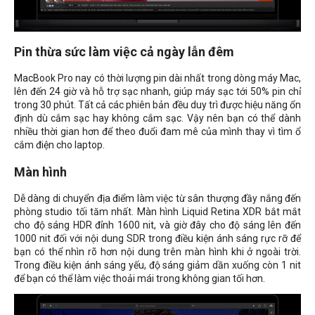
Pin thừa sức làm việc cả ngày lẫn đêm
MacBook Pro nay có thời lượng pin dài nhất trong dòng máy Mac,
lên đến 24 giờ và hỗ trợ sạc nhanh, giúp máy sạc tới 50% pin chỉ
trong 30 phút. Tất cả các phiên bản đều duy trì được hiệu năng ổn
định dù cắm sạc hay không cắm sạc. Vậy nên bạn có thể dành
nhiều thời gian hơn để theo đuổi đam mê của mình thay vì tìm ổ
cắm điện cho laptop.
Màn hình
Dễ dàng di chuyển địa điểm làm việc từ sân thượng đầy nắng đến
phòng studio tối tăm nhất. Màn hình Liquid Retina XDR bắt mắt
cho độ sáng HDR đỉnh 1600 nit, và giờ đây cho độ sáng lên đến
1000 nit đối với nội dung SDR trong điều kiện ánh sáng rực rỡ để
bạn có thể nhìn rõ hơn nội dung trên màn hình khi ở ngoài trời.
Trong điều kiện ánh sáng yếu, độ sáng giảm dần xuống còn 1 nit
để bạn có thể làm việc thoải mái trong không gian tối hơn.