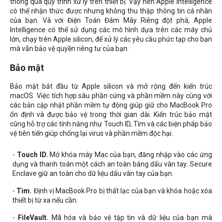
thông qua quy trình xử lý trên thiết bị. Vậy nên Apple Intelligence
có thể nhận thức được nhưng không thu thập thông tin cá nhân
của bạn. Và với Điện Toán Đám Mây Riêng đột phá, Apple
Intelligence có thể sử dụng các mô hình dựa trên các máy chủ
lớn, chạy trên Apple silicon, để xử lý các yêu cầu phức tạp cho bạn
mà vẫn bảo vệ quyền riêng tư của bạn.
Bảo mật
Bảo mật bắt đầu từ Apple silicon và mở rộng đến kiến trúc
macOS. Việc tích hợp sâu phần cứng và phần mềm này cùng với
các bản cập nhật phần mềm tự động giúp giữ cho MacBook Pro
ổn định và được bảo vệ trong thời gian dài. Kiến trúc bảo mật
cũng hỗ trợ các tính năng như Touch ID, Tìm và các biện pháp bảo
vệ tiên tiến giúp chống lại virus và phần mềm độc hại.
-
Touch ID.
Mở khóa máy Mac của bạn, đăng nhập vào các ứng
dụng và thanh toán một cách an toàn bằng dấu vân tay. Secure
Enclave giữ an toàn cho dữ liệu dấu vân tay của bạn.
-
Tìm.
Định vị MacBook Pro bị thất lạc của bạn và khóa hoặc xóa
thiết bị từ xa nếu cần.
-
FileVault.
Mã hóa và bảo vệ tập tin và dữ liệu của bạn mà