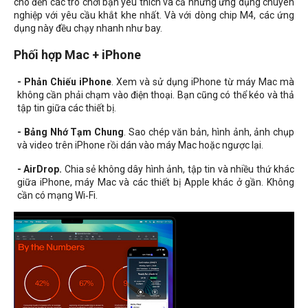
cho đến các trò chơi bạn yêu thích và cả những ứng dụng chuyên
nghiệp với yêu cầu khắt khe nhất. Và với dòng chip M4, các ứng
dụng này đều chạy nhanh như bay.
Phối hợp Mac + iPhone
- Phản Chiếu iPhone
. Xem và sử dụng iPhone từ máy Mac mà
không cần phải chạm vào điện thoại. Bạn cũng có thể kéo và thả
tập tin giữa các thiết bị.
- Bảng Nhớ Tạm Chung
. Sao chép văn bản, hình ảnh, ảnh chụp
và video trên iPhone rồi dán vào máy Mac hoặc ngược lại.
- AirDrop.
Chia sẻ không dây hình ảnh, tập tin và nhiều thứ khác
giữa iPhone, máy Mac và các thiết bị Apple khác ở gần. Không
cần có mạng Wi‑Fi.