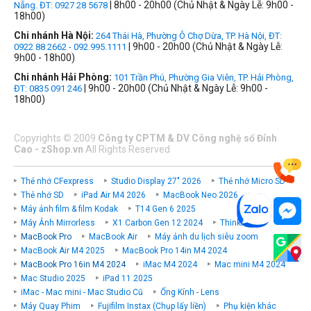
| 8h00 - 20h00 (Chủ Nhật & Ngày Lễ: 9h00 -
Nẵng. ĐT: 0927 28 5678
18h00)
Chi nhánh Hà Nội:
264 Thái Hà, Phường Ô Chợ Dừa, TP. Hà Nội, ĐT:
| 9h00 - 20h00 (Chủ Nhật & Ngày Lễ:
0922 88 2662 - 092.995.1111
9h00 - 18h00)
Chi nhánh Hải Phòng:
101 Trần Phú, Phường Gia Viên, TP. Hải Phòng,
| 9h00 - 20h00 (Chủ Nhật & Ngày Lễ: 9h00 -
ĐT: 0835 091 246
18h00)
Copyrights
©
2009
Công ty CPTM & DV Công nghệ số Đỉnh
Cao - zShop.vn
All Rights Reserved
Thẻ nhớ CFexpress
Studio Display 27" 2026
Thẻ nhớ Micro SD
Thẻ nhớ SD
iPad Air M4 2026
MacBook Neo 2026
Máy ảnh film & film Kodak
T14 Gen 6 2025
Máy Ảnh Mirrorless
X1 Carbon Gen 12 2024
ThinkPad P
MacBook Pro
MacBook Air
Máy ảnh du lịch siêu zoom
MacBook Air M4 2025
MacBook Pro 14in M4 2024
MacBook Pro 16in M4 2024
iMac M4 2024
Mac mini M4 2024
Mac Studio 2025
iPad 11 2025
iMac - Mac mini - Mac Studio Cũ
Ống Kính - Lens
Máy Quay Phim
Fujifilm Instax (Chụp lấy liền)
Phụ kiện khác