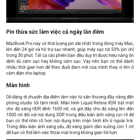
Pin thừa sức làm việc cả ngày lẫn đêm
MacBook Pro nay có thời lượng pin dài nhất trong dòng máy Mac,
lên đến 24 giờ và hỗ trợ sạc nhanh, giúp máy sạc tới 50% pin chỉ
trong 30 phút. Tất cả các phiên bản đều duy trì được hiệu năng ổn
định dù cắm sạc hay không cắm sạc. Vậy nên bạn có thể dành
nhiều thời gian hơn để theo đuổi đam mê của mình thay vì tìm ổ
cắm điện cho laptop.
Màn hình
Dễ dàng di chuyển địa điểm làm việc từ sân thượng đầy nắng đến
phòng studio tối tăm nhất. Màn hình Liquid Retina XDR bắt mắt
cho độ sáng HDR đỉnh 1600 nit, và giờ đây cho độ sáng lên đến
1000 nit đối với nội dung SDR trong điều kiện ánh sáng rực rỡ để
bạn có thể nhìn rõ hơn nội dung trên màn hình khi ở ngoài trời.
Trong điều kiện ánh sáng yếu, độ sáng giảm dần xuống còn 1 nit
để bạn có thể làm việc thoải mái trong không gian tối hơn.