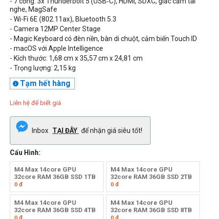
- 7 cổng:
3x Thunderbolt 5 (USB‑C)
, HDMI, SDXC, giắc cắm tai
nghe, MagSafe
- Wi-Fi
6E (802.11ax), Bluetooth 5.3
- Camera 12MP Center Stage
-
Magic Keyboard có đèn nền, bàn di chuột, cảm biến Touch ID
- macOS với Apple Intelligence
- Kích thước: 1,68 cm x 35,57 cm x 24,81 cm
- Trọng lượng: 2,15 kg
Tạm hết hàng

Liên hệ để biết giá
Inbox
TẠI ĐÂY
để nhận giá siêu tốt!
Cấu Hình:
M4 Max 14core GPU
M4 Max 14core GPU
32core RAM 36GB SSD 1TB
32core RAM 36GB SSD 2TB
0
đ
0
đ
M4 Max 14core GPU
M4 Max 14core GPU
32core RAM 36GB SSD 4TB
32core RAM 36GB SSD 8TB
0
đ
0
đ