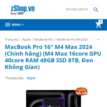

0



MENU
/
/
/
/
Trang chủ
Apple
MacBook Pro
MacBook Pro M4 2024
MacBook P
MacBook Pro 16" M4 Max 2024
(Chính hãng) (M4 Max 16core GPU
40core RAM 48GB SSD 8TB, Đen
Không Gian)
Thương hiệu
Apple