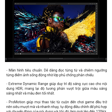
- Màn hình tiêu chuẩn. Dễ dàng đọc từng từ và chiêm ngưỡng
từng điểm ảnh sống động nhờ lớp phủ chống phản chiếu.
- Extreme Dynamic Range giúp duy trì độ sáng cực cao cho nội
dung HDR, mang lại độ tương phản vượt trội giữa màu sáng
sáng nhất và màu đen tối nhất.
- ProMotion giúp mọi thao tác từ cuộn đến chơi game đều trở
nên siêu mượt mà và nhanh nhạy, tự động điều chỉnh để phù hợp
với chuyển động của nội dung với tốc độ làm mới lên đến 120Hz.