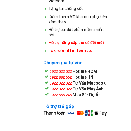
Vietnam
Tặng túi chống sốc
Giảm thêm 5% khi mua phụ kiện
kèm theo
Hỗ trợ cài đặt phần mềm miễn
phí
Hỗ trợ nâng cấp thu cũ đổi mới
Tax refund for tourists
Chuyên gia tư vấn
Hotline HCM
0922 022 022
Hotline HN
0922 882 662
Tư Vấn Macbook
0922 022 022
Tư Vấn Máy Ảnh
0922 022 022
Mua Sỉ - Dự Án
0972 666 246
Hỗ trợ trả góp