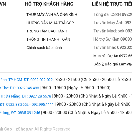
.VN
HỔ TRỢ KHÁCH HÀNG
LIÊN HỆ TRỰC TIẾ
 mạnh hiệu năng để đáp ứng các game và ứng dụng chuyên nghiệp phức 
Tổng đài CSKH
0922
THUÊ MÁY ẢNH VÀ ỐNG KÍNH
Tư vấn Máy Ảnh
092
HƯỚNG DẪN MUA TRẢ GÓP
Tư vấn Macbook
09
TRUNG TÂM BẢO HÀNH
Hỗ trợ Sự Kiện
0908
THÔNG TIN THANH TOÁN
Tư vấn khác
092202
Chính sách bảo hành
Mua sỉ - Dự Án
0972 6
Góp ý, Báo giá
Lamvt
| 8h30 - 21h00 (CN: 8h30 - 20h00, Lễ: 8h30
ành, TP. HCM. ĐT: 0922 022 022
| 9h00 - 19h00 (Ngày Lễ: 9h00 - 19h00)
n Thơ. ĐT: 092.2345.488
| 8h00 - 20h00 (Chủ Nhật & Ngày Lễ: 9h00 -
TP. Đà Nẵng. ĐT: 0927 28 5678
| 9h00 - 20h00 (Chủ Nhật & Ngày Lễ: 9h00 
 ĐT: 0922 88 2662 - 092.995.1111
| 9h00 - 20h00 (Chủ Nhật & Ngày Lễ: 9h00 - 18h00
 Phòng, ĐT: 0835 091 246
nh Cao - zShop.vn
All Rights Reserved