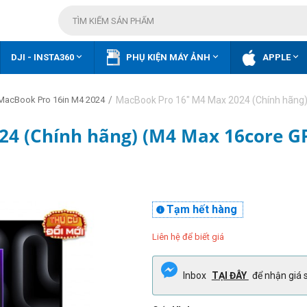



DJI - INSTA360
PHỤ KIỆN MÁY ẢNH
APPLE
/
MacBook Pro 16" M4 Max 2024 (Chính hãng
MacBook Pro 16in M4 2024
24 (Chính hãng) (M4 Max 16core G
Tạm hết hàng

Liên hệ để biết giá
Inbox
TẠI ĐÂY
để nhận giá s