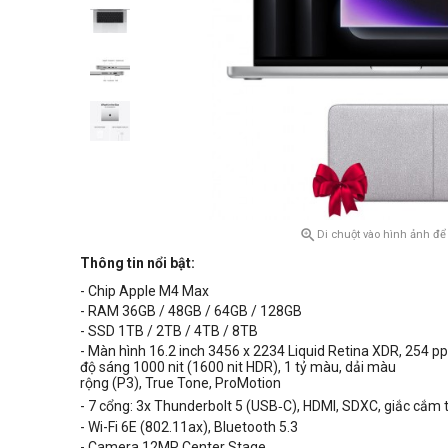

Di chuột vào hình ảnh để
Thông tin nổi bật:
- Chip Apple M4 Max
- RAM 36GB / 48GB / 64GB / 128GB
- SSD 1TB / 2TB / 4TB / 8TB
- Màn hình
16.2 inch 3456 x 2234 Liquid Retina XDR, 254 ppi
độ sáng 1000 nit (1600 nit HDR),
1 tỷ màu, dải màu
rộng (P3), True Tone,
ProMotion
- 7 cổng:
3x Thunderbolt 5 (USB‑C)
, HDMI, SDXC, giắc cắm
- Wi-Fi
6E (802.11ax), Bluetooth 5.3
- Camera 12MP Center Stage