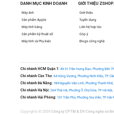
DANH MỤC KINH DOANH
GIỚI THIỆU ZSHOP
để tăng đáng kể mức sử dụng GPU trung bình, qua đó tăng
Máy ảnh
Giới thiệu
Sản phẩm Apple
Tuyển dụng
Máy tính bảng
Liên hệ hợp tác
Sản phẩm kỹ thuật số
Góp ý
Máy tính và Phụ kiện
Blogs công nghệ
Chi nhánh HCM Quận 1:
49-51 Trần Hưng Đạo, Phường Bến Th
Chi nhánh Cần Thơ:
64 Hùng Vương, Phường Ninh Kiều, TP. Cầ
Chi nhánh Đà Nẵng:
184 Nguyễn Văn Linh, Phường Thanh Khê, 
Chi nhánh Hà Nội:
264 Thái Hà, Phường Ô Chợ Dừa, TP. Hà Nội,
Chi nhánh Hải Phòng:
101 Trần Phú, Phường Gia Viên, TP. Hải
Copyrights
©
2009
Công ty CPTM & DV Công nghệ số Đỉ