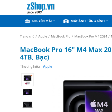


KHUYẾN MÃI
MÁY ẢNH - ỐNG KÍNH
/
/
/
/
Trang chủ
Apple
MacBook Pro
MacBook Pro M4 2024
MacBook Pro 16" M4 Max 20
4TB, Bạc)
Thương hiệu
Apple