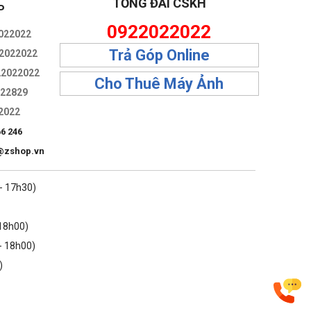
TỔNG ĐÀI CSKH
P
tạp nhất.
0922022022
022022
Trả Góp Online
2022022
22022022
Cho Thuê Máy Ảnh
322829
2022
66 246
@zshop.vn
 - 17h30)
 18h00)
- 18h00)
)