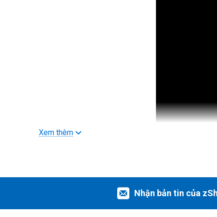
Xem thêm
Hiệu năng đồ họa đẳng cấp mới
Nhận bản tin của zS
Chạy các luồng công việc yêu cầu đồ họa khủng với khả n
cứng thế hệ thứ hai giúp kết xuất hình ảnh nhanh hơn, nh