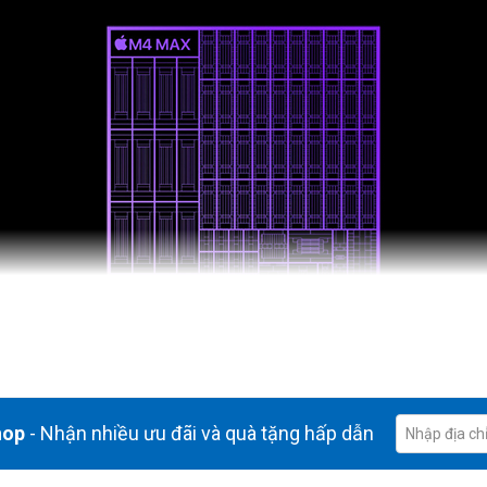
hop
- Nhận nhiều ưu đãi và quà tặng hấp dẫn
ăng phản hồi nhạy bén, bắt kịp khả năng tưởng tượng của bạn. Dòng ch
ờ đó mang đến cảm giác sống động và chân thực hơn bao giờ hết khi ch