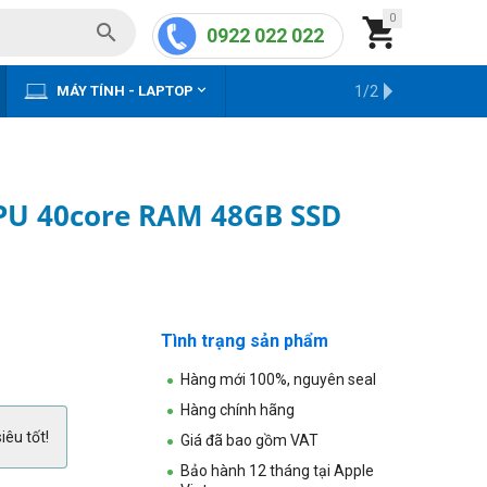
0


0922 022 022


MÁY TÍNH - LAPTOP
KHO HÀNG CŨ
1/2
)
PU 40core RAM 48GB SSD
Tình trạng sản phẩm
Hàng mới 100%, nguyên seal
Hàng chính hãng
iêu tốt!
Giá đã bao gồm VAT
Bảo hành 12 tháng tại Apple