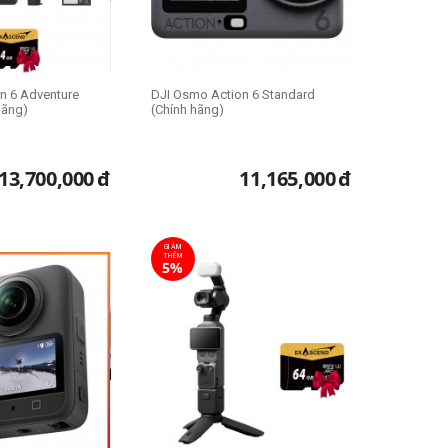
n 6 Adventure
DJI Osmo Action 6 Standard
hãng)
(Chính hãng)
13,700,000
đ
11,165,000
đ
GIẢM
THÊM
5%