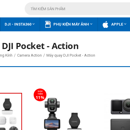



DJI - INSTA360
PHỤ KIỆN MÁY ẢNH
APPLE
DJI Pocket - Action
/
/
ng Kính
Camera Action
Máy quay DJI Pocket - Action
GIẢM
THÊM
11%