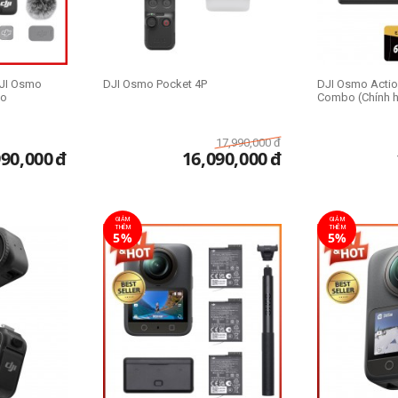
JI Osmo
DJI Osmo Pocket 4P
DJI Osmo Actio
bo
Combo (Chính 
17,990,000
đ
990,000
đ
16,090,000
đ
GIẢM
GIẢM
THÊM
THÊM
5%
5%