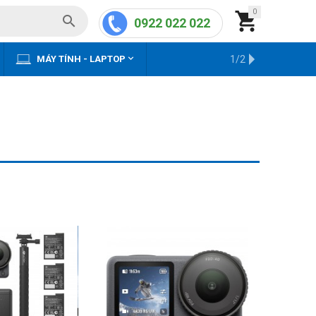
0


0922 022 022


MÁY TÍNH - LAPTOP
KHO HÀNG CŨ
1/2