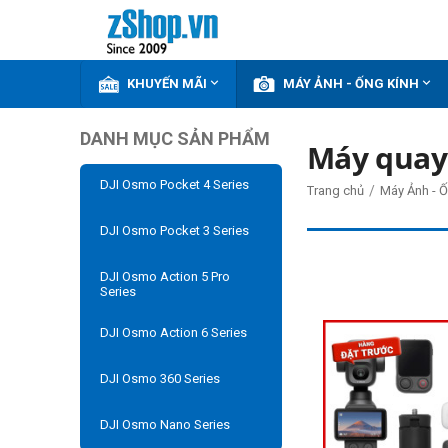


KHUYẾN MÃI
MÁY ẢNH - ỐNG KÍNH
DANH MỤC SẢN PHẨM
Máy quay 
DJI Osmo Pocket 4 Series
/
Trang chủ
Máy Ảnh - Ố
DJI Osmo Pocket 3 Series
DJI Osmo Action 5 Pro
Series
DJI Osmo Action 6 Series
DJI Osmo 360 Series
DJI Osmo Nano Series