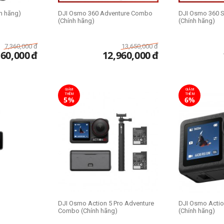
h hãng)
DJI Osmo 360 Adventure Combo
DJI Osmo 360 
(Chính hãng)
(Chính hãng)
7,360,000
đ
13,650,000
đ
160,000
đ
12,960,000
đ
GIẢM
GIẢM
THÊM
THÊM
5%
6%
DJI Osmo Action 5 Pro Adventure
DJI Osmo Actio
Combo (Chính hãng)
(Chính hãng)