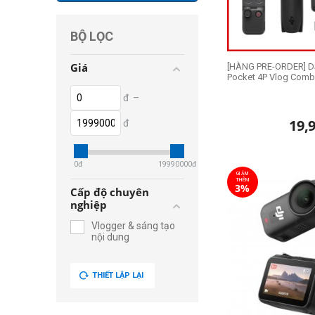
BỘ LỌC
Giá
[HÀNG PRE-ORDER] D
Pocket 4P Vlog Com
đ
–
19,
đ
0
đ
19990000
đ
GIẢM
THÊM
3%
Cấp độ chuyên
nghiệp
Vlogger & sáng tạo
nội dung
THIẾT LẬP LẠI