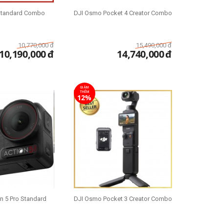
Standard Combo
DJI Osmo Pocket 4 Creator Combo
10,770,000
đ
15,490,000
đ
10,190,000
đ
14,740,000
đ
GIẢM
THÊM
12%
n 5 Pro Standard
DJI Osmo Pocket 3 Creator Combo