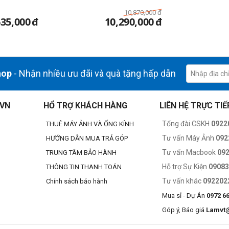
10,870,000
đ
635,000
đ
10,290,000
đ
hop
- Nhận nhiều ưu đãi và quà tặng hấp dẫn
.VN
HỔ TRỢ KHÁCH HÀNG
LIÊN HỆ TRỰC TIẾ
Tổng đài CSKH
0922
THUÊ MÁY ẢNH VÀ ỐNG KÍNH
Tư vấn Máy Ảnh
092
HƯỚNG DẪN MUA TRẢ GÓP
Tư vấn Macbook
09
TRUNG TÂM BẢO HÀNH
Hỗ trợ Sự Kiện
0908
THÔNG TIN THANH TOÁN
Tư vấn khác
092202
Chính sách bảo hành
Mua sỉ - Dự Án
0972 6
Góp ý, Báo giá
Lamvt