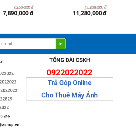
8,360,000
đ
12,800,000
đ
7,890,000
đ
11,280,000
đ
TỔNG ĐÀI CSKH
P
0922022022
022022
Trả Góp Online
2022022
22022022
Cho Thuê Máy Ảnh
322829
2022
66 246
@zshop.vn