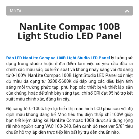
Mô Tả
NanLite Compac 100B
Light Studio LED Panel
lý tưởng sử
Đèn LED NanLite Compac 100B Light Studio LED Panel
dụng trong studio hoặc ở địa điểm làm việc có yêu cầu đầu ra
chính xác màu sắc, có kiểm soát và không nháy sáng với độ sáng
từ 0-100%. NanLite Compac 100B Light Studio LED Panel có nhiệt
độ màu đa dạng từ 3200-5600K để đáp ứng các điều kiện ánh
sáng môi trường phức tạp, phù hợp các thiết bị và thiết lập sẵn
của chúng, hoặc để trình bày sáng tạo; chỉ số CRI đạt 95 hỗ trợ kết
xuất màu chính xác, đáng tin cậy.
Độ sáng từ 0-100% tiện lợi hiển thị màn hình LCD phía sau với độ
dịch màu không đáng kể. Mức tiêu thụ điện thấp chỉ 100W giúp
bạn tiết kiệm đáng kể. NanLite Compac 100B được sử dụng rộng
rãi nhờ nguồn cung VAC 100-240. Bên cạnh đó receiver 5/8" tiêu
chuẩn hỗ trợ lắp đèn trực tiếp lên bất kỳ trụ đèn chuẩn nào.