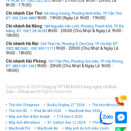
| 8h30 - 21h00 (CN: 8h30 - 20h00, Lễ:
TP. HCM. ĐT: 0922 022 022
8h30 - 17h30)
Chi nhánh Cần Thơ:
64 Hùng Vương, Phường Ninh Kiều, TP. Cần Thơ.
| 9h00 - 19h00 (Ngày Lễ: 9h00 - 19h00)
ĐT: 092.2345.488
Chi nhánh Đà Nẵng:
184 Nguyễn Văn Linh, Phường Thanh Khê, TP. Đà
| 8h00 - 20h00 (Chủ Nhật & Ngày Lễ: 9h00 -
Nẵng. ĐT: 0927 28 5678
18h00)
Chi nhánh Hà Nội:
264 Thái Hà, Phường Ô Chợ Dừa, TP. Hà Nội, ĐT:
| 9h00 - 20h00 (Chủ Nhật & Ngày Lễ:
0922 88 2662 - 092.995.1111
9h00 - 18h00)
Chi nhánh Hải Phòng:
101 Trần Phú, Phường Gia Viên, TP. Hải Phòng,
| 9h00 - 20h00 (Chủ Nhật & Ngày Lễ: 9h00 -
ĐT: 0835 091 246
18h00)
Copyrights
©
2009
Công ty CPTM & DV Công nghệ số Đỉnh
Cao - zShop.vn
All Rights Reserved
Thẻ nhớ CFexpress
Studio Display 27" 2026
Thẻ nhớ Micro SD
Thẻ nhớ SD
iPad Air M4 2026
MacBook Neo 2026
Máy ảnh film & film Kodak
T14 Gen 6 2025
Máy Ảnh Mirrorless
X1 Carbon Gen 12 2024
ThinkPad P
MacBook Pro
MacBook Air
Máy ảnh du lịch siêu zoom