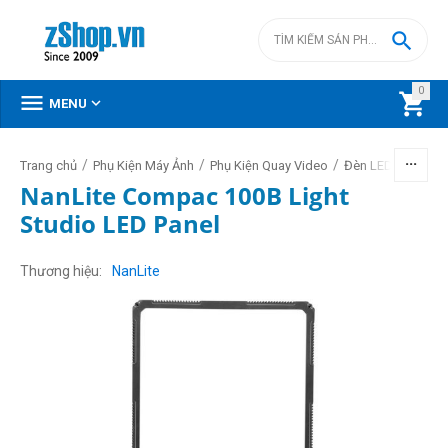

0



MENU
/
/
/
/
Trang chủ
Phụ Kiện Máy Ảnh
Phụ Kiện Quay Video
Đèn LED video
NanLite Compac 100B Light
Studio LED Panel
Thương hiệu
NanLite