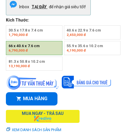
Inbox
TẠI ĐÂY
để nhận giá siêu tốt!
Kích Thước:
30.5 x 17.8 x 7.4 cm
40.6 x 22.9 x 7.6 cm
1,790,000
đ
2,450,000
đ
66 x 40.6 x 7.6 cm
55.9 x 35.6 x 10.2 cm
6,790,000
đ
4,190,000
đ
81.3 x 50.8 x 10.2 cm
13,190,000
đ
MUA HÀNG
MUA NGAY - TRẢ SAU
XEM DANH SÁCH SẢN PHẨM