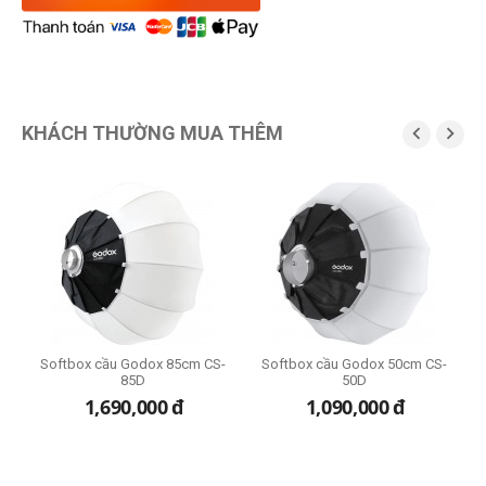
KHÁCH THƯỜNG MUA THÊM


M4
Softbox cầu Godox 85cm CS-
Softbox cầu Godox 50cm CS-
85D
50D
1,690,000
đ
1,090,000
đ