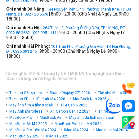
| 9h00 - 19h00 (Ngày Lễ: 9h00 - 19h00)
ĐT: 092.2345.488
Chi nhánh Đà Nẵng:
184 Nguyễn Văn Linh, Phường Thanh Khê, TP. Đà
| 8h00 - 20h00 (Chủ Nhật & Ngày Lễ: 9h00 -
Nẵng. ĐT: 0927 28 5678
18h00)
Chi nhánh Hà Nội:
264 Thái Hà, Phường Ô Chợ Dừa, TP. Hà Nội, ĐT:
| 9h00 - 20h00 (Chủ Nhật & Ngày Lễ:
0922 88 2662 - 092.995.1111
9h00 - 18h00)
Chi nhánh Hải Phòng:
101 Trần Phú, Phường Gia Viên, TP. Hải Phòng,
| 9h00 - 20h00 (Chủ Nhật & Ngày Lễ: 9h00 -
ĐT: 0835 091 246
18h00)
Copyrights
©
2009
Công ty CPTM & DV Công nghệ số Đỉnh
Cao - zShop.vn
All Rights Reserved
Thẻ nhớ CFexpress
Studio Display 27" 2026
Thẻ nhớ Micro SD
Thẻ nhớ SD
iPad Air M4 2026
MacBook Neo 2026
Máy ảnh film & film Kodak
T14 Gen 6 2025
Máy Ảnh Mirrorless
X1 Carbon Gen 12 2024
ThinkPad P
MacBook Pro
MacBook Air
Máy ảnh du lịch siêu zoom
MacBook Air M4 2025
MacBook Pro 14in M4 2024
MacBook Pro 16in M4 2024
iMac M4 2024
Mac mini M4 2024
Mac Studio 2025
iPad 11 2025