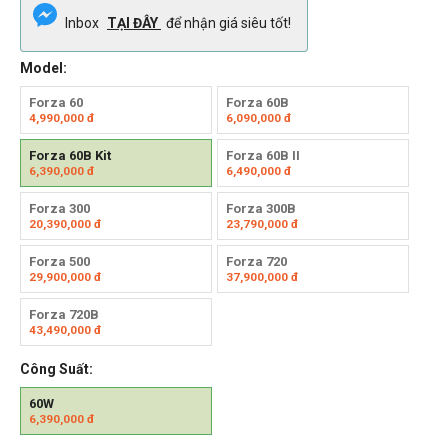
Inbox
TẠI ĐÂY
để nhận giá siêu tốt!
Model:
Forza 60
Forza 60B
4,990,000
đ
6,090,000
đ
Forza 60B Kit
Forza 60B II
6,390,000
đ
6,490,000
đ
Forza 300
Forza 300B
20,390,000
đ
23,790,000
đ
Forza 500
Forza 720
29,900,000
đ
37,900,000
đ
Forza 720B
43,490,000
đ
Công Suất:
60W
6,390,000
đ