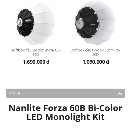
M4
Softbox cầu Godox 85cm CS-
Softbox cầu Godox 50cm CS-
85D
50D
1,690,000
đ
1,090,000
đ
Mô Tả
Nanlite Forza 60B Bi-Color
LED Monolight Kit