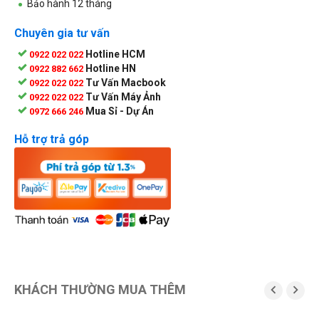
Bảo hành 12 tháng
Chuyên gia tư vấn
Hotline HCM
0922 022 022
Hotline HN
0922 882 662
Tư Vấn Macbook
0922 022 022
Tư Vấn Máy Ảnh
0922 022 022
Mua Sỉ - Dự Án
0972 666 246
Hỗ trợ trả góp
KHÁCH THƯỜNG MUA THÊM

