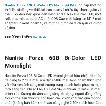
cung cấp một bộ
Nanlite Forza 60B Bi-Color LED Monolight Kit
thiết lập di động với thiết kế trực quan và nhiều tùy chọn nguồn và
màu. Bộ đèn này gồm đèn flash Forza 60B Bi-Color LED, một
reflector, một adapter AC, một COB Cap, một báng pin NP-F, một
adapter Bowens ngàm S, và một túi đựng để di chuyển và đựng
bộ đèn.
>>> Xem thêm
Đèn flash
Nanlite Forza 60B Bi-Color LED
Monolight
NanLite Forza 60B Bi-Color LED Monolight sở hữu nhiệt độ màu
đa dạng từ 2700K màu ấm đến 6500K màu lạnh nhằm thích ứng
với điều kiện ánh sáng môi trường xung quanh hoặc phục vụ mục
đích sáng tạo. Chỉ số CRI/TLCI đạt 96/98 thuận lợi kết xuất màu
chính xác. Cường độ ánh sáng cũng đa dạng, người dùng đồng
thời có thể điều chỉnh tại chỗ hoặc điều chỉnh vô tuyến qua một bộ
phát (không bán kèm) nhờ vào công nghệ 2.4GHz tích hợp. Các