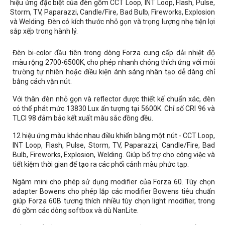
hiệu ứng đặc biệt của đèn gồm CCT Loop, INT Loop, Flash, Pulse,
Storm, TV, Paparazzi, Candle/Fire, Bad Bulb, Fireworks, Explosion
và Welding. Đèn có kích thước nhỏ gọn và trọng lượng nhẹ tiện lợi
sắp xếp trong hành lý.
Đèn bi-color đầu tiên trong dòng Forza cung cấp dải nhiệt độ
màu rộng 2700-6500K, cho phép nhanh chóng thích ứng với môi
trường tự nhiên hoặc điều kiện ánh sáng nhân tạo dễ dàng chỉ
bằng cách vặn nút.
Với thân đèn nhỏ gọn và reflector được thiết kế chuẩn xác, đèn
có thể phát mức 13830 Lux ấn tượng tại 5600K. Chỉ số CRI 96 và
TLCI 98 đảm bảo kết xuất màu sắc đồng đều.
12 hiệu ứng màu khác nhau điều khiển bằng một nút - CCT Loop,
INT Loop, Flash, Pulse, Storm, TV, Paparazzi, Candle/Fire, Bad
Bulb, Fireworks, Explosion, Welding. Giúp bổ trợ cho công việc và
tiết kiệm thời gian để tạo ra các phối cảnh màu phức tạp.
Ngàm mini cho phép sử dụng modifier của Forza 60. Tùy chọn
adapter Bowens cho phép lắp các modifier Bowens tiêu chuẩn
giúp Forza 60B tương thích nhiều tùy chọn light modifier, trong
đó gồm các dòng softbox và dù NanLite.