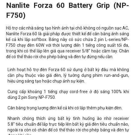
Nanlite Forza 60 Battery Grip (NP-
F750)
Hỗ trợ các nhà sáng tạo hình ảnh tại chỗ không có nguồn sạc AC,
Nanlite Forza 60 là giải pháp được thiết kế để cân bằng ánh sáng
kể cả khi lắp softbox. Báng này có sức chứa 2 pin L-series/NP-
F750 chạy đèn 60W với thời lượng đến 1 tiếng công suất tối đa,
trong khi có thể lắp lên giá qua receiver 5/8" hoặc cầm tay. Chân
đế có thể tháo rời cho phép báng và đèn tự đứng nếu cần.
Linh hoạt hỗ trợ đèn Forza 60 sử dụng ở bất kỳ đâu mà không
cần phụ thuộc vào giá đèn, lý tưởng dựng phim run-and-gun,
hiệu ứng sáng tạo hoặc chụp ảnh sự kiện.
Cung cấp khoảng 1 tiếng chạy cord-free ở độ sáng 100% khi
dùng 2 pin Sony NP-F750.
Cân bằng trọng lượng đèn kể cả khi có lắp thêm phụ kiện đèn.
Nhanh chóng thích ứng bất kỳ tình huống ào nhờ receiver
5.8" tiêu chuẩn để lắp trực tiếp lên bất kỳ giá đèn tiêu chuẩn nào,
ngoài ra còn có chân đế có thể tháo rời cho phép báng và đèn tự