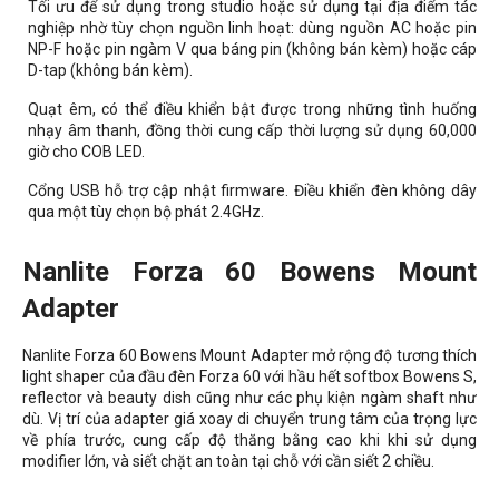
Tối ưu để sử dụng trong studio hoặc sử dụng tại địa điểm tác
nghiệp nhờ tùy chọn nguồn linh hoạt: dùng nguồn AC hoặc pin
NP-F hoặc pin ngàm V qua báng pin (không bán kèm) hoặc cáp
D-tap (không bán kèm).
Quạt êm, có thể điều khiển bật được trong những tình huống
nhạy âm thanh, đồng thời cung cấp thời lượng sử dụng 60,000
giờ cho COB LED.
Cổng USB hỗ trợ cập nhật firmware. Điều khiển đèn không dây
qua một tùy chọn bộ phát 2.4GHz.
Nanlite Forza 60 Bowens Mount
Adapter
Nanlite Forza 60 Bowens Mount Adapter mở rộng độ tương thích
light shaper của đầu đèn Forza 60 với hầu hết softbox Bowens S,
reflector và beauty dish cũng như các phụ kiện ngàm shaft như
dù. Vị trí của adapter giá xoay di chuyển trung tâm của trọng lực
về phía trước, cung cấp độ thăng bằng cao khi khi sử dụng
modifier lớn, và siết chặt an toàn tại chỗ với cần siết 2 chiều.