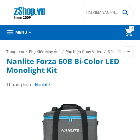

0



MENU
/
/
/
/
Trang chủ
Phụ Kiện Máy Ảnh
Phụ Kiện Quay Video
Đèn LED video
Nanlite Forza 60B Bi-Color LED
Monolight Kit
Thương hiệu
NanLite