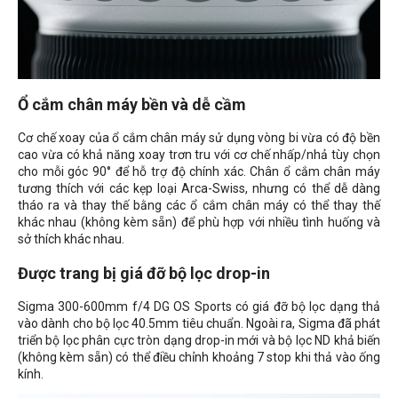
Ổ cắm chân máy bền và dễ cầm
Cơ chế xoay của ổ cắm chân máy sử dụng vòng bi vừa có độ bền
cao vừa có khả năng xoay trơn tru với cơ chế nhấp/nhả tùy chọn
cho mỗi góc 90° để hỗ trợ độ chính xác. Chân ổ cắm chân máy
tương thích với các kẹp loại Arca-Swiss, nhưng có thể dễ dàng
tháo ra và thay thế bằng các ổ cắm chân máy có thể thay thế
khác nhau (không kèm sẵn) để phù hợp với nhiều tình huống và
sở thích khác nhau.
Được trang bị giá đỡ bộ lọc drop-in
Sigma 300-600mm f/4 DG OS Sports có giá đỡ bộ lọc dạng thả
vào dành cho bộ lọc 40.5mm tiêu chuẩn. Ngoài ra, Sigma đã phát
triển bộ lọc phân cực tròn dạng drop-in mới và bộ lọc ND khả biến
(không kèm sẵn) có thể điều chỉnh khoảng 7 stop khi thả vào ống
kính.