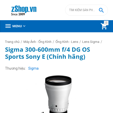

0



MENU
/
/
/
/
Trang chủ
Máy Ảnh - Ống Kính
Ống Kính - Lens
Lens Sigma
Sigma 300-600mm f/4 DG OS
Sports Sony E (Chính hãng)
Thương hiệu
Sigma