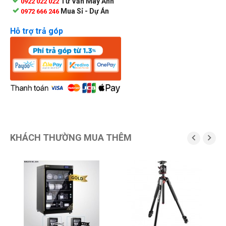
Tư Vấn Máy Ảnh
0922 022 022
Mua Sỉ - Dự Án
0972 666 246
Hỗ trợ trả góp
KHÁCH THƯỜNG MUA THÊM

