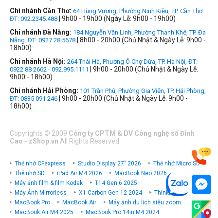
Chi nhánh Cần Thơ:
64 Hùng Vương, Phường Ninh Kiều, TP. Cần Thơ.
| 9h00 - 19h00 (Ngày Lễ: 9h00 - 19h00)
ĐT: 092.2345.488
Chi nhánh Đà Nẵng:
184 Nguyễn Văn Linh, Phường Thanh Khê, TP. Đà
| 8h00 - 20h00 (Chủ Nhật & Ngày Lễ: 9h00 -
Nẵng. ĐT: 0927 28 5678
18h00)
Chi nhánh Hà Nội:
264 Thái Hà, Phường Ô Chợ Dừa, TP. Hà Nội, ĐT:
| 9h00 - 20h00 (Chủ Nhật & Ngày Lễ:
0922 88 2662 - 092.995.1111
9h00 - 18h00)
Chi nhánh Hải Phòng:
101 Trần Phú, Phường Gia Viên, TP. Hải Phòng,
| 9h00 - 20h00 (Chủ Nhật & Ngày Lễ: 9h00 -
ĐT: 0835 091 246
18h00)
Copyrights
©
2009
Công ty CPTM & DV Công nghệ số Đỉnh
Cao - zShop.vn
All Rights Reserved
Thẻ nhớ CFexpress
Studio Display 27" 2026
Thẻ nhớ Micro SD
Thẻ nhớ SD
iPad Air M4 2026
MacBook Neo 2026
Máy ảnh film & film Kodak
T14 Gen 6 2025
Máy Ảnh Mirrorless
X1 Carbon Gen 12 2024
ThinkPad P
MacBook Pro
MacBook Air
Máy ảnh du lịch siêu zoom
MacBook Air M4 2025
MacBook Pro 14in M4 2024