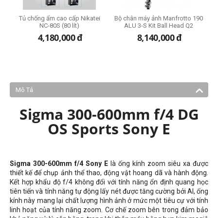
Tủ chống ẩm cao cấp Nikatei
Bộ chân máy ảnh Manfrotto 190
NC-80S (80 lít)
ALU 3-S Kit Ball Head Q2
đ
4,180,000
đ
8,140,000
đ
Mô Tả
Sigma 300-600mm f/4 DG
OS Sports Sony E
Sigma 300-600mm f/4 Sony E
là ống kính zoom siêu xa được
thiết kế để chụp ảnh thể thao, động vật hoang dã và hành động.
Kết hợp khẩu độ f/4 không đổi với tính năng ổn định quang học
tiên tiến và tính năng tự động lấy nét được tăng cường bởi AI, ống
kính này mang lại chất lượng hình ảnh ở mức một tiêu cự với tính
linh hoạt của tính năng zoom. Cơ chế zoom bên trong đảm bảo