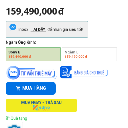
159,490,000
đ
Inbox
TẠI ĐÂY
để nhận giá siêu tốt!
Ngàm Ống Kính:
Sony E
Ngàm L
159,490,000
đ
159,490,000
đ
MUA HÀNG
MUA NGAY - TRẢ SAU
Quà tặng