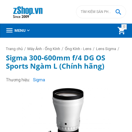

0



MENU
/
/
/
/
Trang chủ
Máy Ảnh - Ống Kính
Ống Kính - Lens
Lens Sigma
Sigma 300-600mm f/4 DG OS
Sports Ngàm L (Chính hãng)
Thương hiệu
Sigma