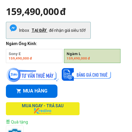
159,490,000
đ
Inbox
TẠI ĐÂY
để nhận giá siêu tốt!
Ngàm Ống Kính:
Sony E
Ngàm L
159,490,000
đ
159,490,000
đ
MUA HÀNG
MUA NGAY - TRẢ SAU
Quà tặng