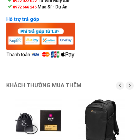
Tư Vấn Máy Ảnh
0922 022 022
Mua Sỉ - Dự Án
0972 666 246
Hỗ trợ trả góp
KHÁCH THƯỜNG MUA THÊM

