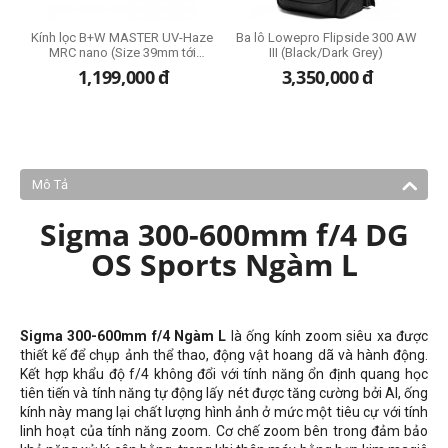
Kính lọc B+W MASTER UV-Haze
Ba lô Lowepro Flipside 300 AW
MRC nano (Size 39mm tới
III (Black/Dark Grey)
95mm)
1,199,000
đ
3,350,000
đ
Mô Tả
Sigma 300-600mm f/4 DG
OS Sports Ngàm L
Sigma 300-600mm f/4 Ngàm L
là ống kính zoom siêu xa được
thiết kế để chụp ảnh thể thao, động vật hoang dã và hành động.
Kết hợp khẩu độ f/4 không đổi với tính năng ổn định quang học
tiên tiến và tính năng tự động lấy nét được tăng cường bởi AI, ống
kính này mang lại chất lượng hình ảnh ở mức một tiêu cự với tính
linh hoạt của tính năng zoom. Cơ chế zoom bên trong đảm bảo