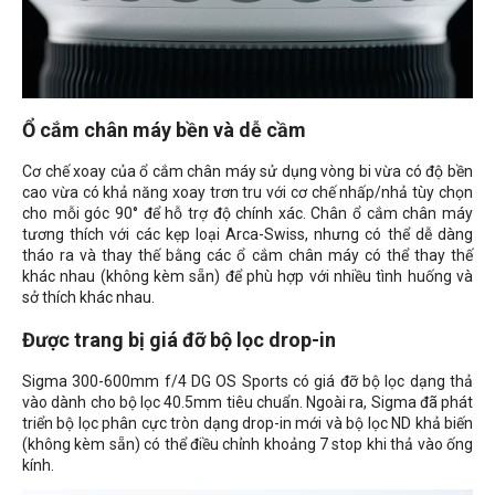
Ổ cắm chân máy bền và dễ cầm
Cơ chế xoay của ổ cắm chân máy sử dụng vòng bi vừa có độ bền
cao vừa có khả năng xoay trơn tru với cơ chế nhấp/nhả tùy chọn
cho mỗi góc 90° để hỗ trợ độ chính xác. Chân ổ cắm chân máy
tương thích với các kẹp loại Arca-Swiss, nhưng có thể dễ dàng
tháo ra và thay thế bằng các ổ cắm chân máy có thể thay thế
khác nhau (không kèm sẵn) để phù hợp với nhiều tình huống và
sở thích khác nhau.
Được trang bị giá đỡ bộ lọc drop-in
Sigma 300-600mm f/4 DG OS Sports có giá đỡ bộ lọc dạng thả
vào dành cho bộ lọc 40.5mm tiêu chuẩn. Ngoài ra, Sigma đã phát
triển bộ lọc phân cực tròn dạng drop-in mới và bộ lọc ND khả biến
(không kèm sẵn) có thể điều chỉnh khoảng 7 stop khi thả vào ống
kính.