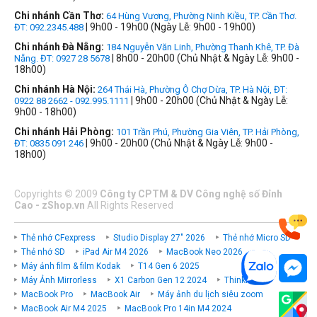
Chi nhánh Cần Thơ:
64 Hùng Vương, Phường Ninh Kiều, TP. Cần Thơ.
| 9h00 - 19h00 (Ngày Lễ: 9h00 - 19h00)
ĐT: 092.2345.488
Chi nhánh Đà Nẵng:
184 Nguyễn Văn Linh, Phường Thanh Khê, TP. Đà
| 8h00 - 20h00 (Chủ Nhật & Ngày Lễ: 9h00 -
Nẵng. ĐT: 0927 28 5678
18h00)
Chi nhánh Hà Nội:
264 Thái Hà, Phường Ô Chợ Dừa, TP. Hà Nội, ĐT:
| 9h00 - 20h00 (Chủ Nhật & Ngày Lễ:
0922 88 2662 - 092.995.1111
9h00 - 18h00)
Chi nhánh Hải Phòng:
101 Trần Phú, Phường Gia Viên, TP. Hải Phòng,
| 9h00 - 20h00 (Chủ Nhật & Ngày Lễ: 9h00 -
ĐT: 0835 091 246
18h00)
Copyrights
©
2009
Công ty CPTM & DV Công nghệ số Đỉnh
Cao - zShop.vn
All Rights Reserved
Thẻ nhớ CFexpress
Studio Display 27" 2026
Thẻ nhớ Micro SD
Thẻ nhớ SD
iPad Air M4 2026
MacBook Neo 2026
Máy ảnh film & film Kodak
T14 Gen 6 2025
Máy Ảnh Mirrorless
X1 Carbon Gen 12 2024
ThinkPad P
MacBook Pro
MacBook Air
Máy ảnh du lịch siêu zoom
MacBook Air M4 2025
MacBook Pro 14in M4 2024