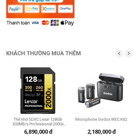
KHÁCH THƯỜNG MUA THÊM


Thẻ nhớ SDXC Lexar 128GB
Microphone Godox WEC Kit2
300MB/s Professional 2000x
UHS-II Gold Series
6,890,000
đ
2,180,000
đ