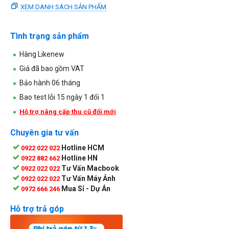
XEM DANH SÁCH SẢN PHẨM
Tình trạng sản phẩm
Hàng Likenew
Giá đã bao gồm VAT
Bảo hành 06 tháng
Bao test lỗi 15 ngày 1 đổi 1
Hỗ trợ nâng cấp thu cũ đổi mới
Chuyên gia tư vấn
Hotline HCM
0922 022 022
Hotline HN
0922 882 662
Tư Vấn Macbook
0922 022 022
Tư Vấn Máy Ảnh
0922 022 022
Mua Sỉ - Dự Án
0972 666 246
Hỗ trợ trả góp