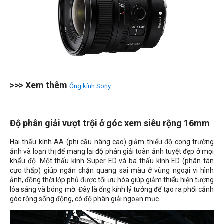
>>> Xem thêm
Ống kính Sony
Độ phân giải vượt trội ở góc xem siêu rộng 16mm
Hai thấu kính AA (phi cầu nâng cao) giảm thiểu độ cong trường
ảnh và loạn thị để mang lại độ phân giải toàn ảnh tuyệt đẹp ở mọi
khẩu độ. Một thấu kính Super ED và ba thấu kính ED (phân tán
cực thấp) giúp ngăn chặn quang sai màu ở vùng ngoại vi hình
ảnh, đồng thời lớp phủ được tối ưu hóa giúp giảm thiểu hiện tượng
lóa sáng và bóng mờ. Đây là ống kính lý tưởng để tạo ra phối cảnh
góc rộng sống động, có độ phân giải ngoạn mục.