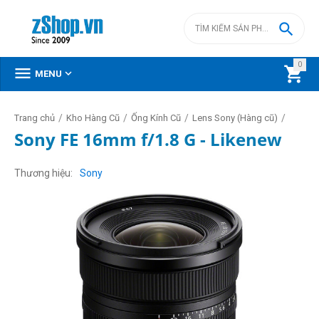

0



MENU
/
/
/
/
Trang chủ
Kho Hàng Cũ
Ống Kính Cũ
Lens Sony (Hàng cũ)
Sony FE 16mm f/1.8 G - Likenew
Thương hiệu
Sony