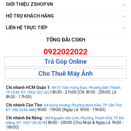
GIỚI THIỆU ZSHOP.VN
HỔ TRỢ KHÁCH HÀNG
LIÊN HỆ TRỰC TIẾP
TỔNG ĐÀI CSKH
0922022022
Trả Góp Online
Cho Thuê Máy Ảnh
Chi nhánh HCM Quận 1:
49-51 Trần Hưng Đạo, Phường Bến Thành,
| 8h30 - 21h00 (CN: 8h30 - 20h00, Lễ:
TP. HCM. ĐT: 0922 022 022
8h30 - 17h30)
Chi nhánh Cần Thơ:
64 Hùng Vương, Phường Ninh Kiều, TP. Cần Thơ.
| 9h00 - 19h00 (Ngày Lễ: 9h00 - 19h00)
ĐT: 092.2345.488
Chi nhánh Đà Nẵng:
184 Nguyễn Văn Linh, Phường Thanh Khê, TP. Đà
| 8h00 - 20h00 (Chủ Nhật & Ngày Lễ: 9h00 -
Nẵng. ĐT: 0927 28 5678
18h00)