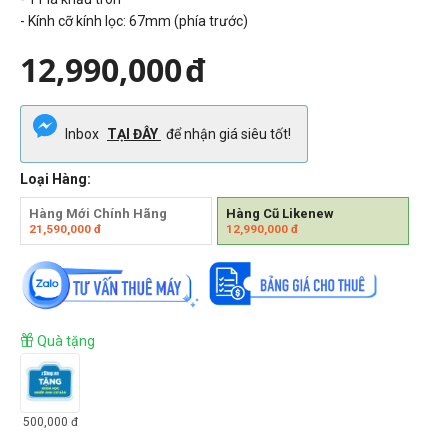
- Kính cỡ kính lọc: 67mm (phía trước)
12,990,000
đ
Inbox
TẠI ĐÂY
để nhận giá siêu tốt!
Loại Hàng:
Hàng Mới Chính Hãng
Hàng Cũ Likenew
21,590,000
đ
12,990,000
đ
Quà tặng
500,000
đ