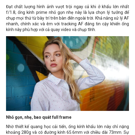
Đạt chất lượng hình ảnh vượt trội ngay cả khi ở khẩu lớn nhất
f/1.8, ống kính prime nhỏ gọn nhẹ này là lựa chọn lý tưởng để
chụp mọi thứ từ bày trí trên bàn đến ngoài trời. Khả năng xử lý AF
nhanh, chính xác và êm với tracking AF đáng tin cậy khiến ống
kính này phù hợp với cả quay video và chụp tĩnh.
Nhỏ gọn, nhẹ, bao quát full frame
Nhờ thiết kế quang học cải tiến, ống kính khẩu lớn này chỉ nặng
khoảng 280g và có đường kính 65.6mm với chiều dài 73mm. Sự