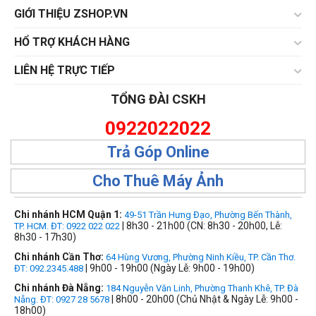
GIỚI THIỆU ZSHOP.VN
HỔ TRỢ KHÁCH HÀNG
LIÊN HỆ TRỰC TIẾP
TỔNG ĐÀI CSKH
0922022022
Trả Góp Online
Cho Thuê Máy Ảnh
Chi nhánh HCM Quận 1:
49-51 Trần Hưng Đạo, Phường Bến Thành,
| 8h30 - 21h00 (CN: 8h30 - 20h00, Lễ:
TP. HCM. ĐT: 0922 022 022
8h30 - 17h30)
Chi nhánh Cần Thơ:
64 Hùng Vương, Phường Ninh Kiều, TP. Cần Thơ.
| 9h00 - 19h00 (Ngày Lễ: 9h00 - 19h00)
ĐT: 092.2345.488
Chi nhánh Đà Nẵng:
184 Nguyễn Văn Linh, Phường Thanh Khê, TP. Đà
| 8h00 - 20h00 (Chủ Nhật & Ngày Lễ: 9h00 -
Nẵng. ĐT: 0927 28 5678
18h00)