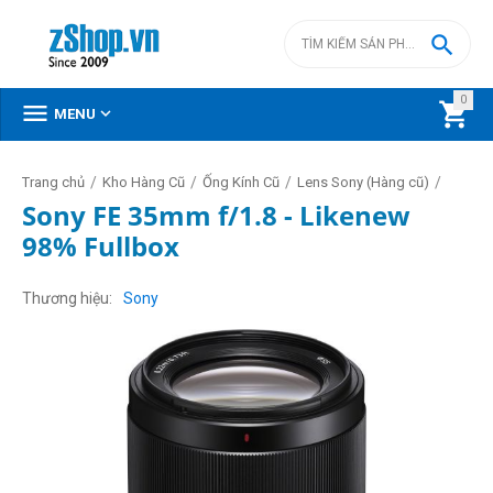

0



MENU
/
/
/
/
Trang chủ
Kho Hàng Cũ
Ống Kính Cũ
Lens Sony (Hàng cũ)
Sony FE 35mm f/1.8 - Likenew
98% Fullbox
Thương hiệu
Sony