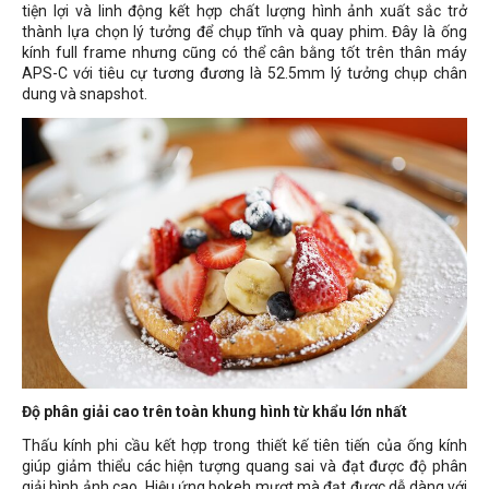
tiện lợi và linh động kết hợp chất lượng hình ảnh xuất sắc trở
thành lựa chọn lý tưởng để chụp tĩnh và quay phim. Đây là ống
kính full frame nhưng cũng có thể cân bằng tốt trên thân máy
APS-C với tiêu cự tương đương là 52.5mm lý tưởng chụp chân
dung và snapshot.
Độ phân giải cao trên toàn khung hình từ khẩu lớn nhất
Thấu kính phi cầu kết hợp trong thiết kế tiên tiến của ống kính
giúp giảm thiểu các hiện tượng quang sai và đạt được độ phân
giải hình ảnh cao. Hiệu ứng bokeh mượt mà đạt được dễ dàng với