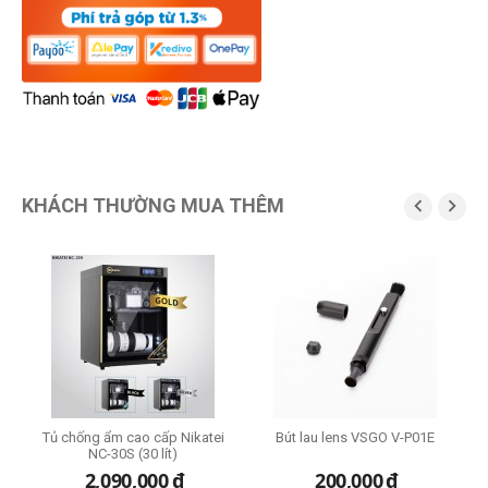
KHÁCH THƯỜNG MUA THÊM


Tủ chống ẩm cao cấp Nikatei
Bút lau lens VSGO V-P01E
B
NC-30S (30 lít)
2,090,000
đ
200,000
đ