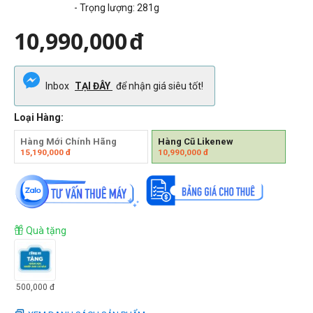
- Trọng lượng: 281g
10,990,000
đ
Inbox
TẠI ĐÂY
để nhận giá siêu tốt!
Loại Hàng:
Hàng Mới Chính Hãng
Hàng Cũ Likenew
15,190,000
đ
10,990,000
đ
Quà tặng
500,000
đ