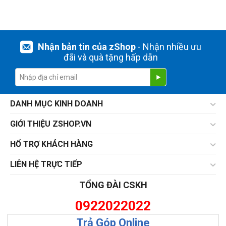
Nhận bản tin của zShop
- Nhận nhiều ưu
đãi và quà tặng hấp dẫn
DANH MỤC KINH DOANH
GIỚI THIỆU ZSHOP.VN
HỔ TRỢ KHÁCH HÀNG
LIÊN HỆ TRỰC TIẾP
TỔNG ĐÀI CSKH
0922022022
Trả Góp Online