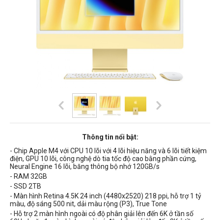
Thông tin nổi bật:
- Chip Apple M4 với CPU 10 lõi với 4 lõi hiệu năng và 6 lõi tiết kiệm
điện, GPU 10 lõi, công nghệ dò tia tốc độ cao bằng phần cứng,
Neural Engine 16 lõi, băng thông bộ nhớ 120GB/s
- RAM 32GB
- SSD 2TB
- Màn hình Retina 4.5K 24 inch (4480x2520) 218 ppi, hỗ trợ 1 tỷ
màu, độ sáng 500 nit, dải màu rộng (P3), True Tone
- Hỗ trợ 2 màn hình ngoài có độ phân giải lên đến 6K ở tần số