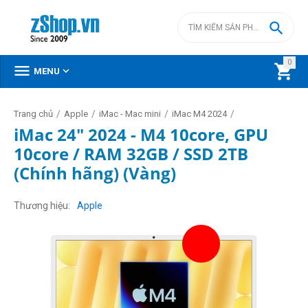

0



MENU
/
/
/
/
Trang chủ
Apple
iMac - Mac mini
iMac M4 2024
iMac 24" 2024 - M4 10core, GPU
10core / RAM 32GB / SSD 2TB
(Chính hãng) (Vàng)
Thương hiệu
Apple