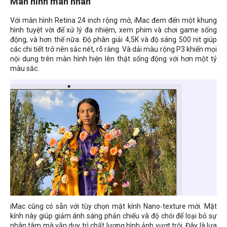
Màn hình mãn nhãn
Với màn hình Retina 24 inch rộng mở, iMac đem đến một khung
hình tuyệt vời để xử lý đa nhiệm, xem phim và chơi game sống
động, và hơn thế nữa. Độ phân giải 4,5K và độ sáng 500 nit giúp
các chi tiết trở nên sắc nét, rõ ràng. Và dải màu rộng P3 khiến mọi
nội dung trên màn hình hiện lên thật sống động với hơn một tỷ
màu sắc.
iMac cũng có sẵn với tùy chọn mặt kính Nano‑texture mới. Mặt
kính này giúp giảm ánh sáng phản chiếu và độ chói để loại bỏ sự
phân tâm mà vẫn duy trì chất lượng hình ảnh vượt trội. Đây là lựa