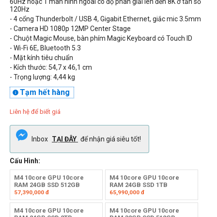
60Hz hoặc 1 màn hình ngoài có độ phân giải lên đến 8K ở tần số
120Hz
- 4 cổng Thunderbolt / USB 4, Gigabit Ethernet, giắc mic 3.5mm
- Camera HD 1080p
12MP Center Stage
- Chuột Magic Mouse, bàn phím Magic Keyboard có Touch ID
- Wi-Fi 6E, Bluetooth 5.3
- Mặt kính tiêu chuẩn
- Kích thước:
54,7
x 46,1 cm
- Trọng lượng:
4,44
kg
Tạm hết hàng

Liên hệ để biết giá
Inbox
TẠI ĐÂY
để nhận giá siêu tốt!
Cấu Hình:
M4 10core GPU 10core
M4 10core GPU 10core
RAM 24GB SSD 512GB
RAM 24GB SSD 1TB
57,390,000
đ
65,990,000
đ
M4 10core GPU 10core
M4 10core GPU 10core