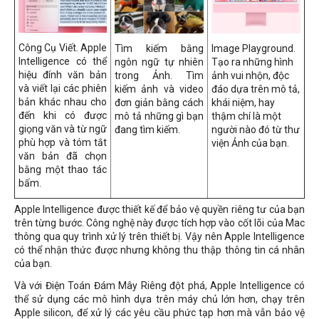
Công Cụ Viết. Apple
Tìm kiếm bằng
Image Playground.
Intelligence có thể
ngôn ngữ tự nhiên
Tạo ra những hình
hiệu đính văn bản
trong Ảnh. Tìm
ảnh vui nhộn, độc
và viết lại các phiên
kiếm ảnh và video
đáo dựa trên mô tả,
bản khác nhau cho
đơn giản bằng cách
khái niệm, hay
đến khi có được
mô tả những gì bạn
thậm chí là một
giọng văn và từ ngữ
đang tìm kiếm.
người nào đó từ thư
phù hợp và tóm tắt
viện Ảnh của bạn.
văn bản đã chọn
bằng một thao tác
bấm.
Apple Intelligence được thiết kế để bảo vệ quyền riêng tư của bạn
trên từng bước. Công nghệ này được tích hợp vào cốt lõi của Mac
thông qua quy trình xử lý trên thiết bị. Vậy nên Apple Intelligence
có thể nhận thức được nhưng không thu thập thông tin cá nhân
của bạn.
Và với Điện Toán Đám Mây Riêng đột phá, Apple Intelligence có
thể sử dụng các mô hình dựa trên máy chủ lớn hơn, chạy trên
Apple silicon, để xử lý các yêu cầu phức tạp hơn mà vẫn bảo vệ