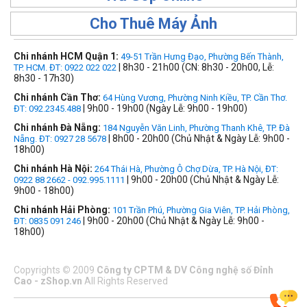
Cho Thuê Máy Ảnh
Chi nhánh HCM Quận 1:
49-51 Trần Hưng Đạo, Phường Bến Thành,
| 8h30 - 21h00 (CN: 8h30 - 20h00, Lễ:
TP. HCM. ĐT: 0922 022 022
8h30 - 17h30)
Chi nhánh Cần Thơ:
64 Hùng Vương, Phường Ninh Kiều, TP. Cần Thơ.
| 9h00 - 19h00 (Ngày Lễ: 9h00 - 19h00)
ĐT: 092.2345.488
Chi nhánh Đà Nẵng:
184 Nguyễn Văn Linh, Phường Thanh Khê, TP. Đà
| 8h00 - 20h00 (Chủ Nhật & Ngày Lễ: 9h00 -
Nẵng. ĐT: 0927 28 5678
18h00)
Chi nhánh Hà Nội:
264 Thái Hà, Phường Ô Chợ Dừa, TP. Hà Nội, ĐT:
| 9h00 - 20h00 (Chủ Nhật & Ngày Lễ:
0922 88 2662 - 092.995.1111
9h00 - 18h00)
Chi nhánh Hải Phòng:
101 Trần Phú, Phường Gia Viên, TP. Hải Phòng,
| 9h00 - 20h00 (Chủ Nhật & Ngày Lễ: 9h00 -
ĐT: 0835 091 246
18h00)
Copyrights
©
2009
Công ty CPTM & DV Công nghệ số Đỉnh
Cao - zShop.vn
All Rights Reserved