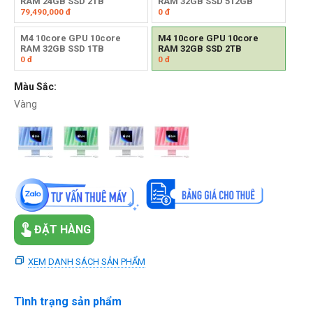
RAM 24GB SSD 2TB
RAM 32GB SSD 512GB
79,490,000
đ
0
đ
M4 10core GPU 10core
M4 10core GPU 10core
RAM 32GB SSD 1TB
RAM 32GB SSD 2TB
0
đ
0
đ
Màu Sắc:
Vàng
ĐẶT HÀNG
XEM DANH SÁCH SẢN PHẨM
Tình trạng sản phẩm