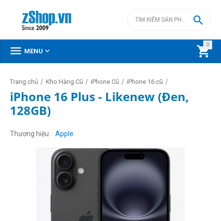

0



MENU
/
/
/
/
Trang chủ
Kho Hàng Cũ
iPhone Cũ
iPhone 16 cũ
iPhone 16 Plus - Likenew (Đen,
128GB)
Thương hiệu
Apple