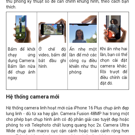
thu phóng kỹ thuật số để căn chỉnh khung hình, theo cách bạn
thích.
Khi ấn nhẹ hai
Bấm để khởi
Ở chế độ
Ấn nhẹ một
lần, bạn có thể
chạy ứng
video, bấm để
lần để mở các
chọn cài đặt
dụng Camera.
bắt đầu ghi
công cụ điều
camera khác.
Bấm lần nữa
hình.
khiển như thu
Rồi trượt để
để chụp ảnh
phóng.
điều chỉnh cài
ngay.
đặt đó.
Hệ thống camera mới
Hệ thống camera linh hoạt mới của iPhone 16 Plus chụp ảnh đẹp
lung linh - dù từ xa hay gần. Camera Fusion 48MP hai trong một
cho phép bạn chụp hình ảnh có độ phân giải cao tuyệt đẹp hoặc
phóng to với Telephoto chất lượng quang học 2x. Camera Ultra
Wide chụp ảnh macro cực cận cảnh hoặc toàn cảnh rộng hơn