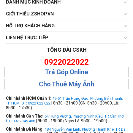
DANH MỤC KINH DOANH
GIỚI THIỆU ZSHOP.VN
HỔ TRỢ KHÁCH HÀNG
LIÊN HỆ TRỰC TIẾP
TỔNG ĐÀI CSKH
0922022022
Trả Góp Online
Cho Thuê Máy Ảnh
Chi nhánh HCM Quận 1:
49-51 Trần Hưng Đạo, Phường Bến Thành,
| 8h30 - 21h00 (CN: 8h30 - 20h00, Lễ:
TP. HCM. ĐT: 0922 022 022
8h30 - 17h30)
Chi nhánh Cần Thơ:
64 Hùng Vương, Phường Ninh Kiều, TP. Cần Thơ.
| 9h00 - 19h00 (Ngày Lễ: 9h00 - 19h00)
ĐT: 092.2345.488
Chi nhánh Đà Nẵng:
184 Nguyễn Văn Linh, Phường Thanh Khê, TP. Đà