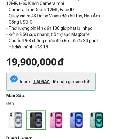
12MP
,
Điều Khiển Camera mới
- Camera TrueDepth 12MP, Face ID
-
Quay video 4K Dolby Vision đến 60 fps,
Hòa Âm
- Cổng
USB-C
- Thời lượng pin lên đến
100
giờ phát lại nhạc
- Kết nối 5G cực nhanh, hỗ trợ sạc MagSafe
- Chuẩn
IP68 chống nước đến 6m tối đa 30 phút
- Hệ điều hành: iOS 18
19,900,000
đ
Inbox
TẠI ĐÂY
để nhận giá siêu tốt!
Màu Sắc:
Đen
Dung Lượng: