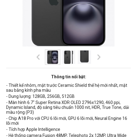
Thông tin nổi bật:
- Thiết kế
nhôm, m
ặt trước Ceramic Shield thế hệ mới nhất, mặ
t
sau bằng kính pha màu
- Dung lượng: 128GB, 256GB, 512GB
- Màn hình 6.7" Super Retina XDR OLED
2796x1290
, 460 ppi,
Dynamic Island
,
độ sáng tiêu chuẩn
1000 nit
, HDR, True Tone, dải
màu rộng (P3)
- Chip A18 Pro với CPU 6 lõi mới, GPU 6 lõi mới, Neural Engine 16
lõi mới
- Tích hợp Apple Intelligence
- Hệ thống camera Fusion 48MP,
Telephoto 2x 12MP,
Ultra Wide