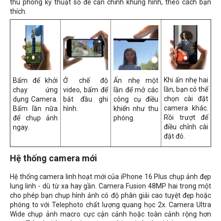
thu phóng kỹ thuật số để căn chỉnh khung hình, theo cách bạn
thích.
Khi ấn nhẹ hai
Bấm để khởi
Ở chế độ
Ấn nhẹ một
lần, bạn có thể
chạy ứng
video, bấm để
lần để mở các
chọn cài đặt
dụng Camera.
bắt đầu ghi
công cụ điều
camera khác.
Bấm lần nữa
hình.
khiển như thu
Rồi trượt để
để chụp ảnh
phóng.
điều chỉnh cài
ngay.
đặt đó.
Hệ thống camera mới
Hệ thống camera linh hoạt mới của iPhone 16 Plus chụp ảnh đẹp
lung linh - dù từ xa hay gần. Camera Fusion 48MP hai trong một
cho phép bạn chụp hình ảnh có độ phân giải cao tuyệt đẹp hoặc
phóng to với Telephoto chất lượng quang học 2x. Camera Ultra
Wide chụp ảnh macro cực cận cảnh hoặc toàn cảnh rộng hơn