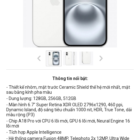
Thông tin nổi bật:
- Thiết kế
nhôm, m
ặt trước Ceramic Shield thế hệ mới nhất, mặ
t
sau bằng kính pha màu
- Dung lượng: 128GB, 256GB, 512GB
- Màn hình 6.7" Super Retina XDR OLED
2796x1290
, 460 ppi,
Dynamic Island
,
độ sáng tiêu chuẩn
1000 nit
, HDR, True Tone, dải
màu rộng (P3)
- Chip A18 Pro với CPU 6 lõi mới, GPU 6 lõi mới, Neural Engine 16
lõi mới
- Tích hợp Apple Intelligence
- Hệ thống camera Fusion 48MP,
Telephoto 2x 12MP,
Ultra Wide