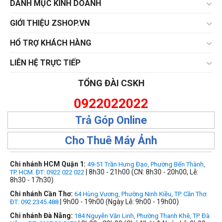
DANH MỤC KINH DOANH
GIỚI THIỆU ZSHOP.VN
HỔ TRỢ KHÁCH HÀNG
LIÊN HỆ TRỰC TIẾP
TỔNG ĐÀI CSKH
0922022022
Trả Góp Online
Cho Thuê Máy Ảnh
Chi nhánh HCM Quận 1:
49-51 Trần Hưng Đạo, Phường Bến Thành,
| 8h30 - 21h00 (CN: 8h30 - 20h00, Lễ:
TP. HCM. ĐT: 0922 022 022
8h30 - 17h30)
Chi nhánh Cần Thơ:
64 Hùng Vương, Phường Ninh Kiều, TP. Cần Thơ.
| 9h00 - 19h00 (Ngày Lễ: 9h00 - 19h00)
ĐT: 092.2345.488
Chi nhánh Đà Nẵng:
184 Nguyễn Văn Linh, Phường Thanh Khê, TP. Đà