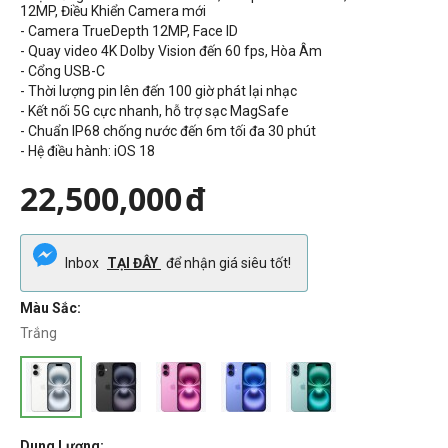
12MP
,
Điều Khiển Camera mới
- Camera TrueDepth 12MP, Face ID
-
Quay video 4K Dolby Vision đến 60 fps,
Hòa Âm
- Cổng
USB-C
- Thời lượng pin lên đến
100
giờ phát lại nhạc
- Kết nối 5G cực nhanh, hỗ trợ sạc MagSafe
- Chuẩn
IP68 chống nước đến 6m tối đa 30 phút
- Hệ điều hành: iOS 18
22,500,000
đ
Inbox
TẠI ĐÂY
để nhận giá siêu tốt!
Màu Sắc:
Trắng
Dung Lượng: