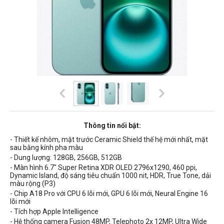
Thông tin nổi bật:
- Thiết kế
nhôm, m
ặt trước Ceramic Shield thế hệ mới nhất, mặ
t
sau bằng kính pha màu
- Dung lượng: 128GB, 256GB, 512GB
- Màn hình 6.7" Super Retina XDR OLED
2796x1290
, 460 ppi,
Dynamic Island
,
độ sáng tiêu chuẩn
1000 nit
, HDR, True Tone, dải
màu rộng (P3)
- Chip A18 Pro với CPU 6 lõi mới, GPU 6 lõi mới, Neural Engine 16
lõi mới
- Tích hợp Apple Intelligence
- Hệ thống camera Fusion 48MP,
Telephoto 2x 12MP,
Ultra Wide