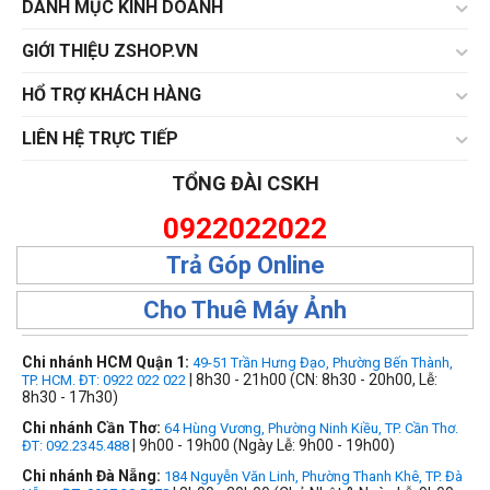
DANH MỤC KINH DOANH
GIỚI THIỆU ZSHOP.VN
HỔ TRỢ KHÁCH HÀNG
LIÊN HỆ TRỰC TIẾP
TỔNG ĐÀI CSKH
0922022022
Trả Góp Online
Cho Thuê Máy Ảnh
Chi nhánh HCM Quận 1:
49-51 Trần Hưng Đạo, Phường Bến Thành,
| 8h30 - 21h00 (CN: 8h30 - 20h00, Lễ:
TP. HCM. ĐT: 0922 022 022
8h30 - 17h30)
Chi nhánh Cần Thơ:
64 Hùng Vương, Phường Ninh Kiều, TP. Cần Thơ.
| 9h00 - 19h00 (Ngày Lễ: 9h00 - 19h00)
ĐT: 092.2345.488
Chi nhánh Đà Nẵng:
184 Nguyễn Văn Linh, Phường Thanh Khê, TP. Đà