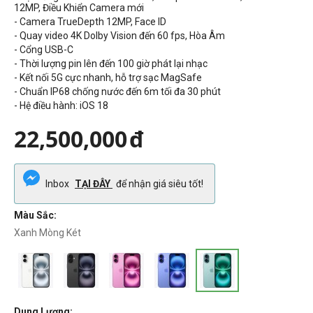
12MP
,
Điều Khiển Camera mới
- Camera TrueDepth 12MP, Face ID
-
Quay video 4K Dolby Vision đến 60 fps,
Hòa Âm
- Cổng
USB-C
- Thời lượng pin lên đến
100
giờ phát lại nhạc
- Kết nối 5G cực nhanh, hỗ trợ sạc MagSafe
- Chuẩn
IP68 chống nước đến 6m tối đa 30 phút
- Hệ điều hành: iOS 18
22,500,000
đ
Inbox
TẠI ĐÂY
để nhận giá siêu tốt!
Màu Sắc:
Xanh Mòng Két
Dung Lượng: