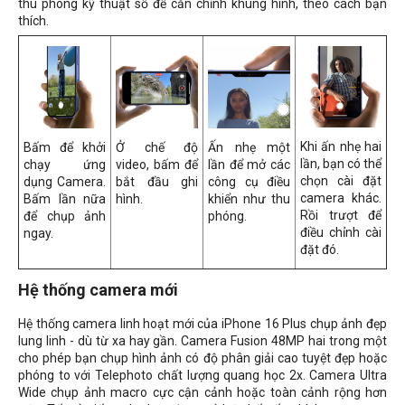
thu phóng kỹ thuật số để căn chỉnh khung hình, theo cách bạn
thích.
Khi ấn nhẹ hai
Bấm để khởi
Ở chế độ
Ấn nhẹ một
lần, bạn có thể
chạy ứng
video, bấm để
lần để mở các
chọn cài đặt
dụng Camera.
bắt đầu ghi
công cụ điều
camera khác.
Bấm lần nữa
hình.
khiển như thu
Rồi trượt để
để chụp ảnh
phóng.
điều chỉnh cài
ngay.
đặt đó.
Hệ thống camera mới
Hệ thống camera linh hoạt mới của iPhone 16 Plus chụp ảnh đẹp
lung linh - dù từ xa hay gần. Camera Fusion 48MP hai trong một
cho phép bạn chụp hình ảnh có độ phân giải cao tuyệt đẹp hoặc
phóng to với Telephoto chất lượng quang học 2x. Camera Ultra
Wide chụp ảnh macro cực cận cảnh hoặc toàn cảnh rộng hơn