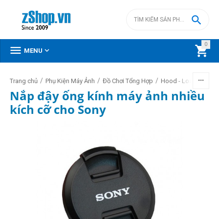

0



MENU
/
/
/
/
Trang chủ
Phụ Kiện Máy Ảnh
Đồ Chơi Tổng Hợp
Hood - Loa - Nắp
Nắp đậy ống kính máy ảnh nhiều
kích cỡ cho Sony