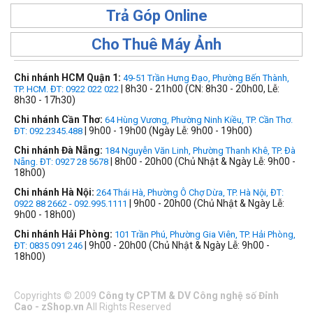
Trả Góp Online
Cho Thuê Máy Ảnh
Chi nhánh HCM Quận 1:
49-51 Trần Hưng Đạo, Phường Bến Thành,
| 8h30 - 21h00 (CN: 8h30 - 20h00, Lễ:
TP. HCM. ĐT: 0922 022 022
8h30 - 17h30)
Chi nhánh Cần Thơ:
64 Hùng Vương, Phường Ninh Kiều, TP. Cần Thơ.
| 9h00 - 19h00 (Ngày Lễ: 9h00 - 19h00)
ĐT: 092.2345.488
Chi nhánh Đà Nẵng:
184 Nguyễn Văn Linh, Phường Thanh Khê, TP. Đà
| 8h00 - 20h00 (Chủ Nhật & Ngày Lễ: 9h00 -
Nẵng. ĐT: 0927 28 5678
18h00)
Chi nhánh Hà Nội:
264 Thái Hà, Phường Ô Chợ Dừa, TP. Hà Nội, ĐT:
| 9h00 - 20h00 (Chủ Nhật & Ngày Lễ:
0922 88 2662 - 092.995.1111
9h00 - 18h00)
Chi nhánh Hải Phòng:
101 Trần Phú, Phường Gia Viên, TP. Hải Phòng,
| 9h00 - 20h00 (Chủ Nhật & Ngày Lễ: 9h00 -
ĐT: 0835 091 246
18h00)
Copyrights
©
2009
Công ty CPTM & DV Công nghệ số Đỉnh
Cao - zShop.vn
All Rights Reserved