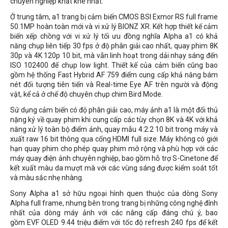
chuyên nghiệp khắt khe nhất.
Ở trung tâm, a1 trang bị cảm biến CMOS BSI Exmor RS full frame
50.1MP hoàn toàn mới và vi xử lý BIONZ XR. Kết hợp thiết kế cảm
biến xếp chồng với vi xử lý tối ưu đồng nghĩa Alpha a1 có khả
năng chụp liên tiếp 30 fps ở độ phân giải cao nhất, quay phim 8K
30p và 4K 120p 10 bit, mà vẫn linh hoạt trong dải nhạy sáng đến
ISO 102400 để chụp low light. Thiết kế của cảm biến cũng bao
gồm hệ thống Fast Hybrid AF 759 điểm cung cấp khả năng bám
nét đối tượng tiên tiến và Real-time Eye AF trên người và động
vật, kể cả ở chế độ chuyên chụp chim Bird Mode.
Sử dụng cảm biến có độ phân giải cao, máy ảnh a1 là một đối thủ
nặng ký về quay phim khi cung cấp các tùy chọn 8K và 4K với khả
năng xử lý toàn bộ điểm ảnh, quay mẫu 4:2:2 10 bit trong máy và
xuất raw 16 bit thông qua cổng HDMI full size. Máy không có giới
hạn quay phim cho phép quay phim mở rộng và phù hợp với các
máy quay điện ảnh chuyên nghiệp, bao gồm hỗ trợ S-Cinetone để
kết xuất màu da mượt mà với các vùng sáng được kiểm soát tốt
và màu sắc nhẹ nhàng.
Sony Alpha a1 sở hữu ngoại hình quen thuộc của dòng Sony
Alpha full frame, nhưng bên trong trang bị những công nghệ đỉnh
nhất của dòng máy ảnh với các nâng cấp đáng chú ý, bao
gồm EVF OLED 9.44 triệu điểm với tốc độ refresh 240 fps để kết