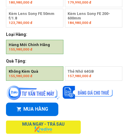
180,980,000
đ
179,990,000
đ
Kèm Lens Sony FE 50mm
Kèm Lens Sony FE 200-
f/1.8
600mm
123,780,000
đ
184,980,000
đ
Loại Hàng:
Hàng Mới Chính Hãng
155,980,000
đ
Quà Tặng:
Không Kèm Quà
Thẻ Nhớ 64GB
155,980,000
đ
157,980,000
đ
MUA HÀNG
MUA NGAY - TRẢ SAU