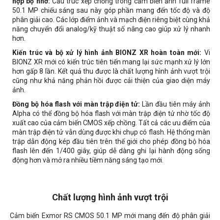
hợp bộ nhớ:
Cấu trúc xếp chồng trong cảm biến ảnh full frame
50.1 MP chiếu sáng sau này góp phần mang đến tốc độ và độ
phân giải cao. Các lớp điểm ảnh và mạch điện riêng biệt cùng khả
năng chuyển đổi analog/kỹ thuật số nâng cao giúp xử lý nhanh
hơn.
Kiến trúc và bộ xử lý hình ảnh BIONZ XR hoàn toàn mới:
Vi
BIONZ XR mới có kiến trúc tiên tiến mang lại sức mạnh xử lý lớn
hơn gấp 8 lần. Kết quả thu được là chất lượng hình ảnh vượt trội
cũng như khả năng phản hồi được cải thiện của giao diện máy
ảnh.
Đồng bộ hóa flash với màn trập điện tử:
Lần đầu tiên máy ảnh
Alpha có thể đồng bộ hóa flash với màn trập điện tử nhờ tốc độ
xuất cao của cảm biến CMOS xếp chồng. Tất cả các ưu điểm của
màn trập điện tử vẫn dùng được khi chụp có flash. Hệ thống màn
trập dẫn động kép đầu tiên trên thế giới cho phép đồng bộ hóa
flash lên đến 1/400 giây, giúp dễ dàng ghi lại hành động sống
động hơn và mở ra nhiều tiềm năng sáng tạo mới.
Chất lượng hình ảnh vượt trội
Cảm biến Exmor RS CMOS 50.1 MP mới mang đến độ phân giải