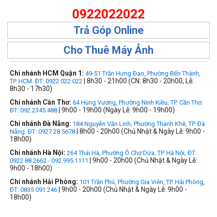
0922022022
Trả Góp Online
Cho Thuê Máy Ảnh
Chi nhánh HCM Quận 1:
49-51 Trần Hưng Đạo, Phường Bến Thành,
| 8h30 - 21h00 (CN: 8h30 - 20h00, Lễ:
TP. HCM. ĐT: 0922 022 022
8h30 - 17h30)
Chi nhánh Cần Thơ:
64 Hùng Vương, Phường Ninh Kiều, TP. Cần Thơ.
| 9h00 - 19h00 (Ngày Lễ: 9h00 - 19h00)
ĐT: 092.2345.488
Chi nhánh Đà Nẵng:
184 Nguyễn Văn Linh, Phường Thanh Khê, TP. Đà
| 8h00 - 20h00 (Chủ Nhật & Ngày Lễ: 9h00 -
Nẵng. ĐT: 0927 28 5678
18h00)
Chi nhánh Hà Nội:
264 Thái Hà, Phường Ô Chợ Dừa, TP. Hà Nội, ĐT:
| 9h00 - 20h00 (Chủ Nhật & Ngày Lễ:
0922 88 2662 - 092.995.1111
9h00 - 18h00)
Chi nhánh Hải Phòng:
101 Trần Phú, Phường Gia Viên, TP. Hải Phòng,
| 9h00 - 20h00 (Chủ Nhật & Ngày Lễ: 9h00 -
ĐT: 0835 091 246
18h00)