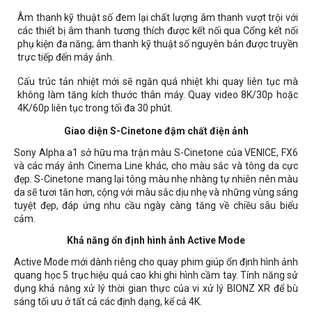
Âm thanh kỹ thuật số đem lại chất lượng âm thanh vượt trội với
các thiết bị âm thanh tương thích được kết nối qua Cổng kết nối
phụ kiện đa năng; âm thanh kỹ thuật số nguyên bản được truyền
trực tiếp đến máy ảnh.
Cấu trúc tản nhiệt mới sẽ ngăn quá nhiệt khi quay liên tục mà
không làm tăng kích thước thân máy. Quay video 8K/30p hoặc
4K/60p liên tục trong tối đa 30 phút.
Giao diện S-Cinetone đậm chất điện ảnh
Sony Alpha a1 sở hữu ma trận màu S-Cinetone của VENICE, FX6
và các máy ảnh Cinema Line khác, cho màu sắc và tông da cực
đẹp. S-Cinetone mang lại tông màu nhẹ nhàng tự nhiên nên màu
da sẽ tươi tắn hơn, cộng với màu sắc dịu nhẹ và những vùng sáng
tuyệt đẹp, đáp ứng nhu cầu ngày càng tăng về chiều sâu biểu
cảm.
Khả năng ổn định hình ảnh Active Mode
Active Mode mới dành riêng cho quay phim giúp ổn định hình ảnh
quang học 5 trục hiệu quả cao khi ghi hình cầm tay. Tính năng sử
dụng khả năng xử lý thời gian thực của vi xử lý BIONZ XR để bù
sáng tối ưu ở tất cả các định dạng, kể cả 4K.