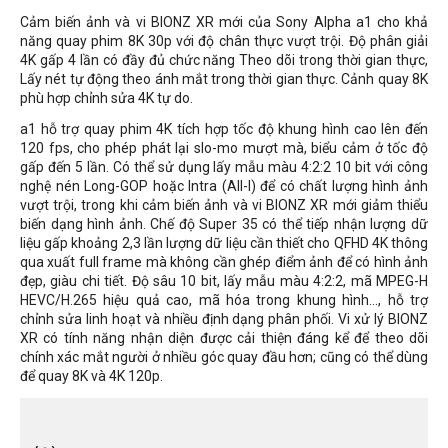
Cảm biến ảnh và vi BIONZ XR mới của Sony Alpha a1 cho khả
năng quay phim 8K 30p với độ chân thực vượt trội. Độ phân giải
4K gấp 4 lần có đầy đủ chức năng Theo dõi trong thời gian thực,
Lấy nét tự động theo ánh mắt trong thời gian thực. Cảnh quay 8K
phù hợp chỉnh sửa 4K tự do.
a1 hỗ trợ quay phim 4K tích hợp tốc độ khung hình cao lên đến
120 fps, cho phép phát lại slo-mo mượt mà, biểu cảm ở tốc độ
gấp đến 5 lần. Có thể sử dụng lấy mẫu màu 4:2:2 10 bit với công
nghệ nén Long-GOP hoặc Intra (All-I) để có chất lượng hình ảnh
vượt trội, trong khi cảm biến ảnh và vi BIONZ XR mới giảm thiểu
biến dạng hình ảnh. Chế độ Super 35 có thể tiếp nhận lượng dữ
liệu gấp khoảng 2,3 lần lượng dữ liệu cần thiết cho QFHD 4K thông
qua xuất full frame mà không cần ghép điểm ảnh để có hình ảnh
đẹp, giàu chi tiết. Độ sâu 10 bit, lấy mẫu màu 4:2:2, mã MPEG-H
HEVC/H.265 hiệu quả cao, mã hóa trong khung hình..., hỗ trợ
chỉnh sửa linh hoạt và nhiều định dạng phân phối. Vi xử lý BIONZ
XR có tính năng nhận diện được cải thiện đáng kể để theo dõi
chính xác mắt người ở nhiều góc quay đầu hơn; cũng có thể dùng
để quay 8K và 4K 120p.