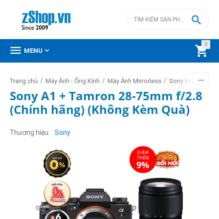

0



MENU
/
/
/
/
Trang chủ
Máy Ảnh - Ống Kính
Máy Ảnh Mirrorless
Sony Mirrorless
Sony A1 + Tamron 28-75mm f/2.8
(Chính hãng) (Không Kèm Quà)
GIẢM
THÊM
9%
Thương hiệu
Sony