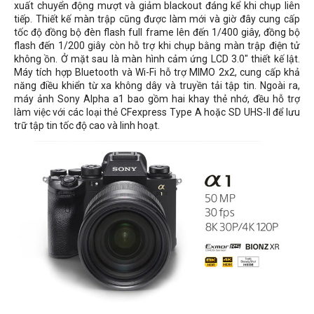
xuất chuyển động mượt và giảm blackout đáng kể khi chụp liên
tiếp. Thiết kế màn trập cũng được làm mới và giờ đây cung cấp
tốc độ đồng bộ đèn flash full frame lên đến 1/400 giây, đồng bộ
flash đến 1/200 giây còn hỗ trợ khi chụp bằng màn trập điện tử
không ồn. Ở mặt sau là màn hình cảm ứng LCD 3.0" thiết kế lật.
Máy tích hợp Bluetooth và Wi-Fi hỗ trợ MIMO 2x2, cung cấp khả
năng điều khiển từ xa không dây và truyền tải tập tin. Ngoài ra,
máy ảnh Sony Alpha a1 bao gồm hai khay thẻ nhớ, đều hỗ trợ
làm việc với các loại thẻ CFexpress Type A hoặc SD UHS-II để lưu
trữ tập tin tốc độ cao và linh hoạt.