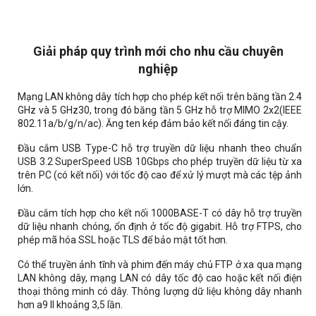
Giải pháp quy trình mới cho nhu cầu chuyên
nghiệp
Mạng LAN không dây tích hợp cho phép kết nối trên băng tần 2.4
GHz và 5 GHz30, trong đó băng tần 5 GHz hỗ trợ MIMO 2x2(IEEE
802.11a/b/g/n/ac). Ăng ten kép đảm bảo kết nối đáng tin cậy.
Đầu cắm USB Type-C hỗ trợ truyền dữ liệu nhanh theo chuẩn
USB 3.2 SuperSpeed USB 10Gbps cho phép truyền dữ liệu từ xa
trên PC (có kết nối) với tốc độ cao để xử lý mượt mà các tệp ảnh
lớn.
Đầu cắm tích hợp cho kết nối 1000BASE-T có dây hỗ trợ truyền
dữ liệu nhanh chóng, ổn định ở tốc độ gigabit. Hỗ trợ FTPS, cho
phép mã hóa SSL hoặc TLS để bảo mật tốt hơn.
Có thể truyền ảnh tĩnh và phim đến máy chủ FTP ở xa qua mạng
LAN không dây, mạng LAN có dây tốc độ cao hoặc kết nối điện
thoại thông minh có dây. Thông lượng dữ liệu không dây nhanh
hơn a9 II khoảng 3,5 lần.