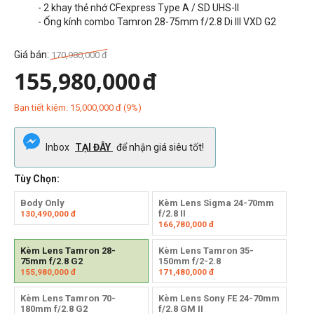
- 2 khay thẻ nhớ CFexpress Type A / SD UHS-II
- Ống kính combo Tamron 28-75mm f/2.8 Di III VXD G2
Giá bán:
170,980,000
đ
155,980,000
đ
Bạn tiết kiệm:
15,000,000
đ
(
9
%)
Inbox
TẠI ĐÂY
để nhận giá siêu tốt!
Tùy Chọn:
Body Only
Kèm Lens Sigma 24-70mm
f/2.8 II
130,490,000
đ
166,780,000
đ
Kèm Lens Tamron 28-
Kèm Lens Tamron 35-
75mm f/2.8 G2
150mm f/2-2.8
155,980,000
đ
171,480,000
đ
Kèm Lens Tamron 70-
Kèm Lens Sony FE 24-70mm
180mm f/2.8 G2
f/2.8 GM II