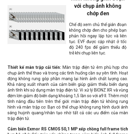
với chụp ảnh không
chớp đen
Chế độ xem chủ thể gián đoạn
không chớp đen cho phép bạn
phản hồi ngay lập tức và liên
tục. EVF được cập nhật ở tốc
độ 240 fps để giảm thiểu độ
trễ khi chụp liên tục.
Thiết kế màn trập cải tiến:
Màn trập điện tử êm phù hợp cho
chụp ảnh thể thao và trong các tình huống cần sự yên tĩnh. Hoạt
động không rung góp phần mang lại hình ảnh chất lượng cao.
Khả năng xuất nhanh của cảm biến giúp giảm thiểu biến dạng
ảnh tĩnh khi sử dụng màn trập điện tử. Vi xử lý BIONZ XR và vùng
đệm lớn giảm độ biến dạng khoảng 1,5 lần so với a9 II. Thêm một
tính năng đầu tiên trên thế giới: màn trập điện tử không rung
hình và màn trập cơ. Bạn có thể chụp không rung hình dưới ánh
sáng huỳnh quang/nhân tạo nhờ tất cả các ưu điểm của màn
trập điện tử.
Cảm biến Exmor RS CMOS 50,1 MP xếp chồng full frame tích