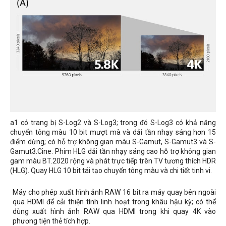
a1 có trang bị S-Log2 và S-Log3; trong đó S-Log3 có khả năng
chuyển tông màu 10 bit mượt mà và dải tần nhạy sáng hơn 15
điểm dừng; có hỗ trợ không gian màu S-Gamut, S-Gamut3 và S-
Gamut3.Cine. Phim HLG dải tần nhạy sáng cao hỗ trợ không gian
gam màu BT.2020 rộng và phát trực tiếp trên TV tương thích HDR
(HLG). Quay HLG 10 bit tái tạo chuyển tông màu và chi tiết tinh vi.
Máy cho phép xuất hình ảnh RAW 16 bit ra máy quay bên ngoài
qua HDMI để cải thiện tính linh hoạt trong khâu hậu kỳ; có thể
dùng xuất hình ảnh RAW qua HDMI trong khi quay 4K vào
phương tiện thẻ tích hợp.