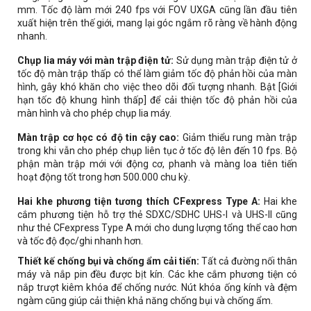
mm. Tốc độ làm mới 240 fps với FOV UXGA cũng lần đầu tiên
xuất hiện trên thế giới, mang lại góc ngắm rõ ràng về hành động
nhanh.
Chụp lia máy với màn trập điện tử:
Sử dụng màn trập điện tử ở
tốc độ màn trập thấp có thể làm giảm tốc độ phản hồi của màn
hình, gây khó khăn cho việc theo dõi đối tượng nhanh. Bật [Giới
hạn tốc độ khung hình thấp] để cải thiện tốc độ phản hồi của
màn hình và cho phép chụp lia máy.
Màn trập cơ học có độ tin cậy cao:
Giảm thiểu rung màn trập
trong khi vẫn cho phép chụp liên tục ở tốc độ lên đến 10 fps. Bộ
phận màn trập mới với động cơ, phanh và màng loa tiên tiến
hoạt động tốt trong hơn 500.000 chu kỳ.
Hai khe phương tiện tương thích CFexpress Type A:
Hai khe
cắm phương tiện hỗ trợ thẻ SDXC/SDHC UHS-I và UHS-II cũng
như thẻ CFexpress Type A mới cho dung lượng tổng thể cao hơn
và tốc độ đọc/ghi nhanh hơn.
Thiết kế chống bụi và chống ẩm cải tiến:
Tất cả đường nối thân
máy và nắp pin đều được bịt kín. Các khe cắm phương tiện có
nắp trượt kiêm khóa để chống nước. Nút khóa ống kính và đệm
ngàm cũng giúp cải thiện khả năng chống bụi và chống ẩm.