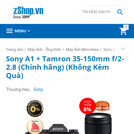

0



MENU
/
/
/
/
Trang chủ
Máy Ảnh - Ống Kính
Máy Ảnh Mirrorless
Sony Mirrorless
Sony A1 + Tamron 35-150mm f/2-
2.8 (Chính hãng) (Không Kèm
Quà)
GIẢM
THÊM
8%
Thương hiệu
Sony