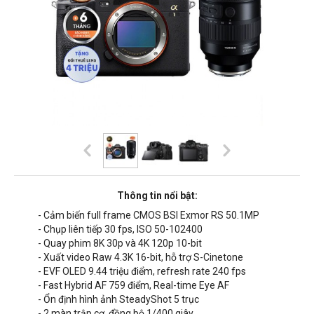
Thông tin nổi bật:
- Cảm biến full frame CMOS BSI Exmor RS 50.1MP
- Chụp liên tiếp 30 fps, ISO 50-102400
- Quay phim 8K 30p và 4K 120p 10-bit
- Xuất video Raw 4.3K 16-bit, hỗ trợ S-Cinetone
- EVF OLED 9.44 triệu điểm, refresh rate 240 fps
- Fast Hybrid AF 759 điểm, Real-time Eye AF
- Ổn định hình ảnh SteadyShot 5 trục
- 2 màn trập cơ, đồng bộ 1/400 giây