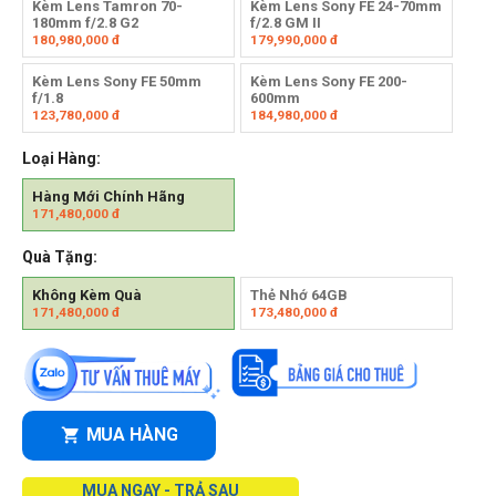
Kèm Lens Tamron 70-
Kèm Lens Sony FE 24-70mm
180mm f/2.8 G2
f/2.8 GM II
180,980,000
đ
179,990,000
đ
Kèm Lens Sony FE 50mm
Kèm Lens Sony FE 200-
f/1.8
600mm
123,780,000
đ
184,980,000
đ
Loại Hàng:
Hàng Mới Chính Hãng
171,480,000
đ
Quà Tặng:
Không Kèm Quà
Thẻ Nhớ 64GB
171,480,000
đ
173,480,000
đ
MUA HÀNG
MUA NGAY - TRẢ SAU