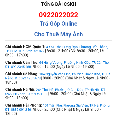
TỔNG ĐÀI CSKH
0922022022
Trả Góp Online
Cho Thuê Máy Ảnh
Chi nhánh HCM Quận 1:
49-51 Trần Hưng Đạo, Phường Bến Thành,
| 8h30 - 21h00 (CN: 8h30 - 20h00, Lễ:
TP. HCM. ĐT: 0922 022 022
8h30 - 17h30)
Chi nhánh Cần Thơ:
64 Hùng Vương, Phường Ninh Kiều, TP. Cần Thơ.
| 9h00 - 19h00 (Ngày Lễ: 9h00 - 19h00)
ĐT: 092.2345.488
Chi nhánh Đà Nẵng:
184 Nguyễn Văn Linh, Phường Thanh Khê, TP. Đà
| 8h00 - 20h00 (Chủ Nhật & Ngày Lễ: 9h00 -
Nẵng. ĐT: 0927 28 5678
18h00)
Chi nhánh Hà Nội:
264 Thái Hà, Phường Ô Chợ Dừa, TP. Hà Nội, ĐT:
| 9h00 - 20h00 (Chủ Nhật & Ngày Lễ:
0922 88 2662 - 092.995.1111
9h00 - 18h00)
Chi nhánh Hải Phòng:
101 Trần Phú, Phường Gia Viên, TP. Hải Phòng,
| 9h00 - 20h00 (Chủ Nhật & Ngày Lễ: 9h00 -
ĐT: 0835 091 246
18h00)