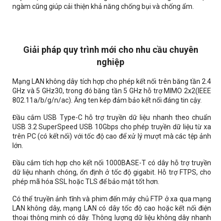
ngàm cũng giúp cải thiện khả năng chống bụi và chống ẩm.
Giải pháp quy trình mới cho nhu cầu chuyên
nghiệp
Mạng LAN không dây tích hợp cho phép kết nối trên băng tần 2.4
GHz và 5 GHz30, trong đó băng tần 5 GHz hỗ trợ MIMO 2x2(IEEE
802.11a/b/g/n/ac). Ăng ten kép đảm bảo kết nối đáng tin cậy.
Đầu cắm USB Type-C hỗ trợ truyền dữ liệu nhanh theo chuẩn
USB 3.2 SuperSpeed USB 10Gbps cho phép truyền dữ liệu từ xa
trên PC (có kết nối) với tốc độ cao để xử lý mượt mà các tệp ảnh
lớn.
Đầu cắm tích hợp cho kết nối 1000BASE-T có dây hỗ trợ truyền
dữ liệu nhanh chóng, ổn định ở tốc độ gigabit. Hỗ trợ FTPS, cho
phép mã hóa SSL hoặc TLS để bảo mật tốt hơn.
Có thể truyền ảnh tĩnh và phim đến máy chủ FTP ở xa qua mạng
LAN không dây, mạng LAN có dây tốc độ cao hoặc kết nối điện
thoại thông minh có dây. Thông lượng dữ liệu không dây nhanh