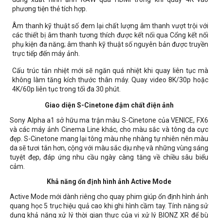
phương tiện thẻ tích hợp.
Âm thanh kỹ thuật số đem lại chất lượng âm thanh vượt trội với
các thiết bị âm thanh tương thích được kết nối qua Cổng kết nối
phụ kiện đa năng; âm thanh kỹ thuật số nguyên bản được truyền
trực tiếp đến máy ảnh.
Cấu trúc tản nhiệt mới sẽ ngăn quá nhiệt khi quay liên tục mà
không làm tăng kích thước thân máy. Quay video 8K/30p hoặc
4K/60p liên tục trong tối đa 30 phút.
Giao diện S-Cinetone đậm chất điện ảnh
Sony Alpha a1 sở hữu ma trận màu S-Cinetone của VENICE, FX6
và các máy ảnh Cinema Line khác, cho màu sắc và tông da cực
đẹp. S-Cinetone mang lại tông màu nhẹ nhàng tự nhiên nên màu
da sẽ tươi tắn hơn, cộng với màu sắc dịu nhẹ và những vùng sáng
tuyệt đẹp, đáp ứng nhu cầu ngày càng tăng về chiều sâu biểu
cảm.
Khả năng ổn định hình ảnh Active Mode
Active Mode mới dành riêng cho quay phim giúp ổn định hình ảnh
quang học 5 trục hiệu quả cao khi ghi hình cầm tay. Tính năng sử
dụng khả năng xử lý thời gian thực của vi xử lý BIONZ XR để bù