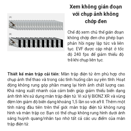
Xem không gián đoạn
với chụp ảnh không
chớp đen
Chế độ xem chủ thể gián đoạn
không chớp đen cho phép bạn
phản hồi ngay lập tức và liên
tục. EVF được cập nhật ở tốc
độ 240 fps để giảm thiểu độ
trễ khi chụp liên tục.
Thiết kế màn trập cải tiến:
Màn trập điện tử êm phù hợp cho
chụp ảnh thể thao và trong các tình huống cần sự yên tĩnh. Hoạt
động không rung góp phần mang lại hình ảnh chất lượng cao.
Khả năng xuất nhanh của cảm biến giúp giảm thiểu biến dạng
ảnh tĩnh khi sử dụng màn trập điện tử. Vi xử lý BIONZ XR và vùng
đệm lớn giảm độ biến dạng khoảng 1,5 lần so với a9 II. Thêm một
tính năng đầu tiên trên thế giới: màn trập điện tử không rung
hình và màn trập cơ. Bạn có thể chụp không rung hình dưới ánh
sáng huỳnh quang/nhân tạo nhờ tất cả các ưu điểm của màn
trập điện tử.