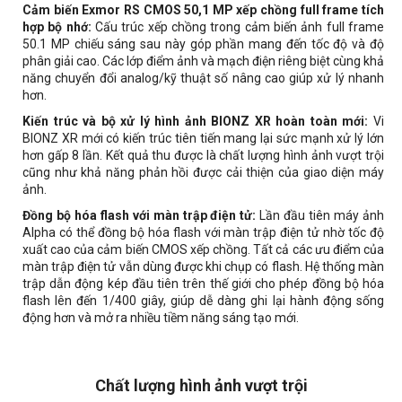
Cảm biến Exmor RS CMOS 50,1 MP xếp chồng full frame tích
hợp bộ nhớ:
Cấu trúc xếp chồng trong cảm biến ảnh full frame
50.1 MP chiếu sáng sau này góp phần mang đến tốc độ và độ
phân giải cao. Các lớp điểm ảnh và mạch điện riêng biệt cùng khả
năng chuyển đổi analog/kỹ thuật số nâng cao giúp xử lý nhanh
hơn.
Kiến trúc và bộ xử lý hình ảnh BIONZ XR hoàn toàn mới:
Vi
BIONZ XR mới có kiến trúc tiên tiến mang lại sức mạnh xử lý lớn
hơn gấp 8 lần. Kết quả thu được là chất lượng hình ảnh vượt trội
cũng như khả năng phản hồi được cải thiện của giao diện máy
ảnh.
Đồng bộ hóa flash với màn trập điện tử:
Lần đầu tiên máy ảnh
Alpha có thể đồng bộ hóa flash với màn trập điện tử nhờ tốc độ
xuất cao của cảm biến CMOS xếp chồng. Tất cả các ưu điểm của
màn trập điện tử vẫn dùng được khi chụp có flash. Hệ thống màn
trập dẫn động kép đầu tiên trên thế giới cho phép đồng bộ hóa
flash lên đến 1/400 giây, giúp dễ dàng ghi lại hành động sống
động hơn và mở ra nhiều tiềm năng sáng tạo mới.
Chất lượng hình ảnh vượt trội