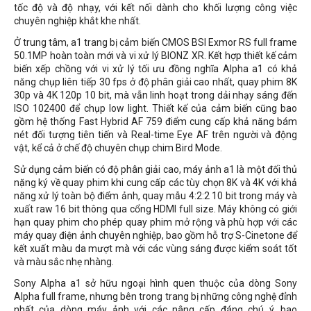
tốc độ và độ nhạy, với kết nối dành cho khối lượng công việc
chuyên nghiệp khắt khe nhất.
Ở trung tâm, a1 trang bị cảm biến CMOS BSI Exmor RS full frame
50.1MP hoàn toàn mới và vi xử lý BIONZ XR. Kết hợp thiết kế cảm
biến xếp chồng với vi xử lý tối ưu đồng nghĩa Alpha a1 có khả
năng chụp liên tiếp 30 fps ở độ phân giải cao nhất, quay phim 8K
30p và 4K 120p 10 bit, mà vẫn linh hoạt trong dải nhạy sáng đến
ISO 102400 để chụp low light. Thiết kế của cảm biến cũng bao
gồm hệ thống Fast Hybrid AF 759 điểm cung cấp khả năng bám
nét đối tượng tiên tiến và Real-time Eye AF trên người và động
vật, kể cả ở chế độ chuyên chụp chim Bird Mode.
Sử dụng cảm biến có độ phân giải cao, máy ảnh a1 là một đối thủ
nặng ký về quay phim khi cung cấp các tùy chọn 8K và 4K với khả
năng xử lý toàn bộ điểm ảnh, quay mẫu 4:2:2 10 bit trong máy và
xuất raw 16 bit thông qua cổng HDMI full size. Máy không có giới
hạn quay phim cho phép quay phim mở rộng và phù hợp với các
máy quay điện ảnh chuyên nghiệp, bao gồm hỗ trợ S-Cinetone để
kết xuất màu da mượt mà với các vùng sáng được kiểm soát tốt
và màu sắc nhẹ nhàng.
Sony Alpha a1 sở hữu ngoại hình quen thuộc của dòng Sony
Alpha full frame, nhưng bên trong trang bị những công nghệ đỉnh
nhất của dòng máy ảnh với các nâng cấp đáng chú ý, bao