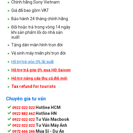
Chính hãng Sony Vietnam
Giá đã bao gồm VAT
Bảo hành 24 tháng chính hãng
Đổi hoặc trả trong vòng 14 ngày
khi sản phẩm lỗi do nhà sản
xuất
Tặng dán màn hình trọn đời
Vệ sinh máy miễn phí trọn đời
Hỗ trợ trả góp 0% lãi suất
Hỗ trợ trả góp 0% qua HD Saison
Hỗ trợ nâng cấp thu cũ đổi mới
Tax refund for tourists
Chuyên gia tư vấn
Hotline HCM
0922 022 022
Hotline HN
0922 882 662
Tư Vấn Macbook
0922 022 022
Tư Vấn Máy Ảnh
0922 022 022
Mua Sỉ - Dự Án
0972 666 246