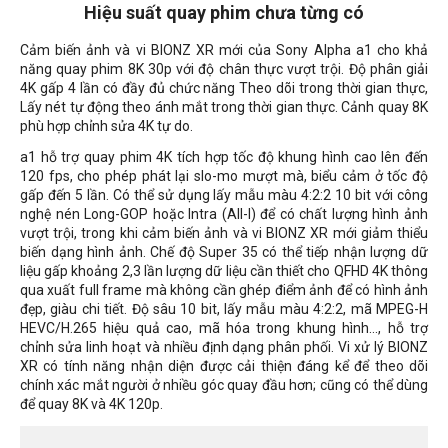
Hiệu suất quay phim chưa từng có
Cảm biến ảnh và vi BIONZ XR mới của Sony Alpha a1 cho khả
năng quay phim 8K 30p với độ chân thực vượt trội. Độ phân giải
4K gấp 4 lần có đầy đủ chức năng Theo dõi trong thời gian thực,
Lấy nét tự động theo ánh mắt trong thời gian thực. Cảnh quay 8K
phù hợp chỉnh sửa 4K tự do.
a1 hỗ trợ quay phim 4K tích hợp tốc độ khung hình cao lên đến
120 fps, cho phép phát lại slo-mo mượt mà, biểu cảm ở tốc độ
gấp đến 5 lần. Có thể sử dụng lấy mẫu màu 4:2:2 10 bit với công
nghệ nén Long-GOP hoặc Intra (All-I) để có chất lượng hình ảnh
vượt trội, trong khi cảm biến ảnh và vi BIONZ XR mới giảm thiểu
biến dạng hình ảnh. Chế độ Super 35 có thể tiếp nhận lượng dữ
liệu gấp khoảng 2,3 lần lượng dữ liệu cần thiết cho QFHD 4K thông
qua xuất full frame mà không cần ghép điểm ảnh để có hình ảnh
đẹp, giàu chi tiết. Độ sâu 10 bit, lấy mẫu màu 4:2:2, mã MPEG-H
HEVC/H.265 hiệu quả cao, mã hóa trong khung hình..., hỗ trợ
chỉnh sửa linh hoạt và nhiều định dạng phân phối. Vi xử lý BIONZ
XR có tính năng nhận diện được cải thiện đáng kể để theo dõi
chính xác mắt người ở nhiều góc quay đầu hơn; cũng có thể dùng
để quay 8K và 4K 120p.