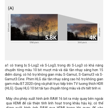
a1 có trang bị S-Log2 và S-Log3; trong đó S-Log3 có khả năng
chuyển tông màu 10 bit mượt mà và dải tần nhạy sáng hơn 15
điểm dừng; có hỗ trợ không gian màu S-Gamut, S-Gamut3 và S-
Gamut3.Cine. Phim HLG dải tần nhạy sáng cao hỗ trợ không gian
gam màu BT.2020 rộng và phát trực tiếp trên TV tương thích HDR
(HLG). Quay HLG 10 bit tái tạo chuyển tông màu và chi tiết tinh vi.
Máy cho phép xuất hình ảnh RAW 16 bit ra máy quay bên ngoài
qua HDMI để cải thiện tính linh hoạt trong khâu hậu kỳ; có thể
dùng xuất hình ảnh RAW qua HDMI trong khi quay 4K vào