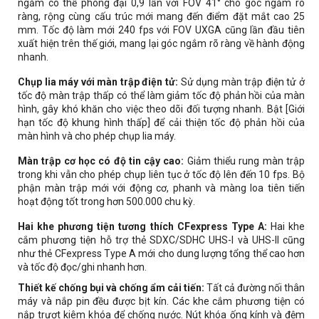
ngắm có thể phóng đại 0,9 lần với FOV 41° cho góc ngắm rõ
ràng, rộng cùng cấu trúc mới mang đến điểm đặt mắt cao 25
mm. Tốc độ làm mới 240 fps với FOV UXGA cũng lần đầu tiên
xuất hiện trên thế giới, mang lại góc ngắm rõ ràng về hành động
nhanh.
Chụp lia máy với màn trập điện tử:
Sử dụng màn trập điện tử ở
tốc độ màn trập thấp có thể làm giảm tốc độ phản hồi của màn
hình, gây khó khăn cho việc theo dõi đối tượng nhanh. Bật [Giới
hạn tốc độ khung hình thấp] để cải thiện tốc độ phản hồi của
màn hình và cho phép chụp lia máy.
Màn trập cơ học có độ tin cậy cao:
Giảm thiểu rung màn trập
trong khi vẫn cho phép chụp liên tục ở tốc độ lên đến 10 fps. Bộ
phận màn trập mới với động cơ, phanh và màng loa tiên tiến
hoạt động tốt trong hơn 500.000 chu kỳ.
Hai khe phương tiện tương thích CFexpress Type A:
Hai khe
cắm phương tiện hỗ trợ thẻ SDXC/SDHC UHS-I và UHS-II cũng
như thẻ CFexpress Type A mới cho dung lượng tổng thể cao hơn
và tốc độ đọc/ghi nhanh hơn.
Thiết kế chống bụi và chống ẩm cải tiến:
Tất cả đường nối thân
máy và nắp pin đều được bịt kín. Các khe cắm phương tiện có
nắp trượt kiêm khóa để chống nước. Nút khóa ống kính và đệm