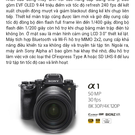
gồm EVF OLED 9.44 triệu điểm với tốc độ refresh 240 fps để kết
xuất chuyển động mượt và giảm blackout đáng kể khi chụp liên
tiếp. Thiết kế màn trập cũng được làm mới và giờ đây cung cấp
tốc độ đồng bộ đèn flash full frame lên đến 1/400 giây, đồng bộ
flash đến 1/200 giây còn hỗ trợ khi chụp bằng màn trập điện tử
không ồn. Ở mặt sau là màn hình cảm ứng LCD 3.0" thiết kế lật.
Máy tích hợp Bluetooth và Wi-Fi hỗ trợ MIMO 2x2, cung cấp khả
năng điều khiển từ xa không dây và truyền tải tập tin. Ngoài ra,
máy ảnh Sony Alpha a1 bao gồm hai khay thẻ nhớ, đều hỗ trợ
làm việc với các loại thẻ CFexpress Type A hoặc SD UHS-II để lưu
trữ tập tin tốc độ cao và linh hoạt.