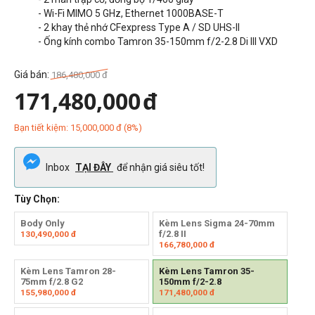
- Wi-Fi MIMO 5 GHz, Ethernet 1000BASE-T
- 2 khay thẻ nhớ CFexpress Type A / SD UHS-II
- Ống kính combo Tamron 35-150mm f/2-2.8 Di III VXD
Giá bán:
186,480,000
đ
171,480,000
đ
Bạn tiết kiệm:
15,000,000
đ
(
8
%)
Inbox
TẠI ĐÂY
để nhận giá siêu tốt!
Tùy Chọn:
Body Only
Kèm Lens Sigma 24-70mm
f/2.8 II
130,490,000
đ
166,780,000
đ
Kèm Lens Tamron 28-
Kèm Lens Tamron 35-
75mm f/2.8 G2
150mm f/2-2.8
155,980,000
đ
171,480,000
đ