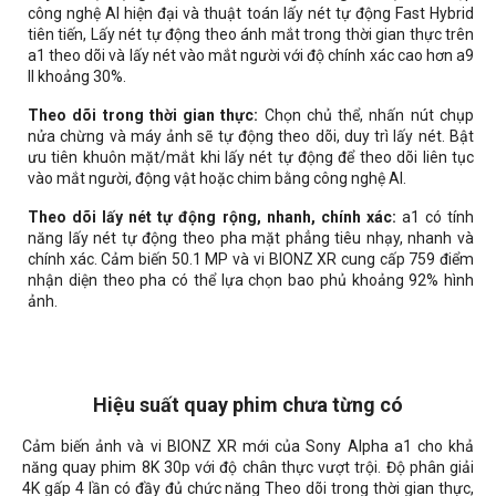
công nghệ AI hiện đại và thuật toán lấy nét tự động Fast Hybrid
tiên tiến, Lấy nét tự động theo ánh mắt trong thời gian thực trên
a1 theo dõi và lấy nét vào mắt người với độ chính xác cao hơn a9
II khoảng 30%.
Theo dõi trong thời gian thực:
Chọn chủ thể, nhấn nút chụp
nửa chừng và máy ảnh sẽ tự động theo dõi, duy trì lấy nét. Bật
ưu tiên khuôn mặt/mắt khi lấy nét tự động để theo dõi liên tục
vào mắt người, động vật hoặc chim bằng công nghệ AI.
Theo dõi lấy nét tự động rộng, nhanh, chính xác:
a1 có tính
năng lấy nét tự động theo pha mặt phẳng tiêu nhạy, nhanh và
chính xác. Cảm biến 50.1 MP và vi BIONZ XR cung cấp 759 điểm
nhận diện theo pha có thể lựa chọn bao phủ khoảng 92% hình
ảnh.
Hiệu suất quay phim chưa từng có
Cảm biến ảnh và vi BIONZ XR mới của Sony Alpha a1 cho khả
năng quay phim 8K 30p với độ chân thực vượt trội. Độ phân giải
4K gấp 4 lần có đầy đủ chức năng Theo dõi trong thời gian thực,