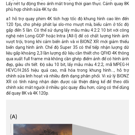
Lấy nét tự động theo ánh mắt trong thời gian thực. Cảnh quay 8K
phù hợp chỉnh sửa 4K tự do.
a1 hỗ trợ quay phim 4K tích hợp tốc độ khung hình cao lên đến
120 fps, cho phép phát lại slo-mo mượt mà, biểu cảm ở tốc độ
gấp đến 5 lần. Có thể sử dụng lấy mẫu màu 4:2:2 10 bit với công
nghệ nén Long-GOP hoặc Intra (All-I) để có chất lượng hình ảnh
vượt trội, trong khi cảm biến ảnh và vi BIONZ XR mới giảm thiểu
biến dạng hình ảnh. Chế độ Super 35 có thể tiếp nhận lượng dữ
liệu gấp khoảng 2,3 lần lượng dữ liệu cần thiết cho QFHD 4K thông
qua xuất full frame mà không cần ghép điểm ảnh để có hình ảnh
đẹp, giàu chi tiết. Độ sâu 10 bit, lấy mẫu màu 4:2:2, mã MPEG-H
HEVC/H.265 hiệu quả cao, mã hóa trong khung hình..., hỗ trợ
chỉnh sửa linh hoạt và nhiều định dạng phân phối. Vi xử lý BIONZ
XR có tính năng nhận diện được cải thiện đáng kể để theo dõi
chính xác mắt người ở nhiều góc quay đầu hơn; cũng có thể dùng
để quay 8K và 4K 120p.