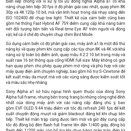
biến xếp chồng với vi xử lý tối ưu đồng nghĩa Alpha a1 có khả
năng chụp liên tiếp 30 fps ở độ phân giải cao nhất, quay phim 8K
30p và 4K 120p 10 bit, mà vẫn linh hoạt trong dải nhạy sáng đến
ISO 102400 để chụp low light. Thiết kế của cảm biến cũng bao
gồm hệ thống Fast Hybrid AF 759 điểm cung cấp khả năng bám
nét đối tượng tiên tiến và Real-time Eye AF trên người và động
vật, kể cả ở chế độ chuyên chụp chim Bird Mode.
Sử dụng cảm biến có độ phân giải cao, máy ảnh a1 là một đối thủ
nặng ký về quay phim khi cung cấp các tùy chọn 8K và 4K với khả
năng xử lý toàn bộ điểm ảnh, quay mẫu 4:2:2 10 bit trong máy và
xuất raw 16 bit thông qua cổng HDMI full size. Máy không có giới
hạn quay phim cho phép quay phim mở rộng và phù hợp với các
máy quay điện ảnh chuyên nghiệp, bao gồm hỗ trợ S-Cinetone để
kết xuất màu da mượt mà với các vùng sáng được kiểm soát tốt
và màu sắc nhẹ nhàng.
Sony Alpha a1 sở hữu ngoại hình quen thuộc của dòng Sony
Alpha full frame, nhưng bên trong trang bị những công nghệ đỉnh
nhất của dòng máy ảnh với các nâng cấp đáng chú ý, bao
gồm EVF OLED 9.44 triệu điểm với tốc độ refresh 240 fps để kết
xuất chuyển động mượt và giảm blackout đáng kể khi chụp liên
tiếp. Thiết kế màn trập cũng được làm mới và giờ đây cung cấp
tốc độ đồng bộ đèn flash full frame lên đến 1/400 giây, đồng bộ
flash đến 1/200 giây còn hỗ trợ khi chụp bằng màn trập điện tử