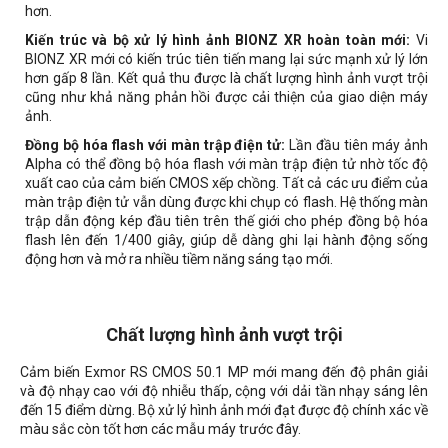
hơn.
Kiến trúc và bộ xử lý hình ảnh BIONZ XR hoàn toàn mới:
Vi
BIONZ XR mới có kiến trúc tiên tiến mang lại sức mạnh xử lý lớn
hơn gấp 8 lần. Kết quả thu được là chất lượng hình ảnh vượt trội
cũng như khả năng phản hồi được cải thiện của giao diện máy
ảnh.
Đồng bộ hóa flash với màn trập điện tử:
Lần đầu tiên máy ảnh
Alpha có thể đồng bộ hóa flash với màn trập điện tử nhờ tốc độ
xuất cao của cảm biến CMOS xếp chồng. Tất cả các ưu điểm của
màn trập điện tử vẫn dùng được khi chụp có flash. Hệ thống màn
trập dẫn động kép đầu tiên trên thế giới cho phép đồng bộ hóa
flash lên đến 1/400 giây, giúp dễ dàng ghi lại hành động sống
động hơn và mở ra nhiều tiềm năng sáng tạo mới.
Chất lượng hình ảnh vượt trội
Cảm biến Exmor RS CMOS 50.1 MP mới mang đến độ phân giải
và độ nhạy cao với độ nhiễu thấp, cộng với dải tần nhạy sáng lên
đến 15 điểm dừng. Bộ xử lý hình ảnh mới đạt được độ chính xác về
màu sắc còn tốt hơn các mẫu máy trước đây.