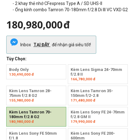
- 2 khay thẻ nhớ CFexpress Type A / SD UHS-II
- Ống kính combo Tamron 70-180mm f/2.8 Di III VC VXD G2
180,980,000
đ
Inbox
TẠI ĐÂY
để nhận giá siêu tốt!
Tùy Chọn:
Body Only
Kèm Lens Sigma 24-70mm
f/2.8 II
130,490,000
đ
166,780,000
đ
Kèm Lens Tamron 28-
Kèm Lens Tamron 35-
75mm f/2.8 G2
150mm f/2-2.8
155,980,000
đ
171,480,000
đ
Kèm Lens Tamron 70-
Kèm Lens Sony FE 24-70mm
180mm f/2.8 G2
f/2.8 GM II
180,980,000
đ
179,990,000
đ
Kèm Lens Sony FE 50mm
Kèm Lens Sony FE 200-
f/1.8
600mm