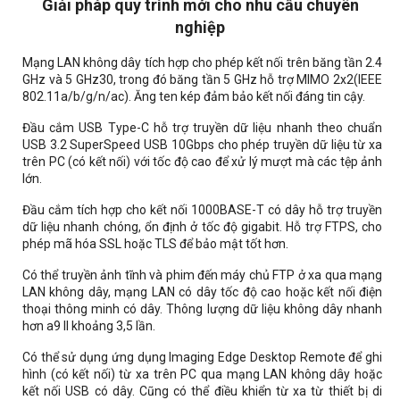
Giải pháp quy trình mới cho nhu cầu chuyên
nghiệp
Mạng LAN không dây tích hợp cho phép kết nối trên băng tần 2.4
GHz và 5 GHz30, trong đó băng tần 5 GHz hỗ trợ MIMO 2x2(IEEE
802.11a/b/g/n/ac). Ăng ten kép đảm bảo kết nối đáng tin cậy.
Đầu cắm USB Type-C hỗ trợ truyền dữ liệu nhanh theo chuẩn
USB 3.2 SuperSpeed USB 10Gbps cho phép truyền dữ liệu từ xa
trên PC (có kết nối) với tốc độ cao để xử lý mượt mà các tệp ảnh
lớn.
Đầu cắm tích hợp cho kết nối 1000BASE-T có dây hỗ trợ truyền
dữ liệu nhanh chóng, ổn định ở tốc độ gigabit. Hỗ trợ FTPS, cho
phép mã hóa SSL hoặc TLS để bảo mật tốt hơn.
Có thể truyền ảnh tĩnh và phim đến máy chủ FTP ở xa qua mạng
LAN không dây, mạng LAN có dây tốc độ cao hoặc kết nối điện
thoại thông minh có dây. Thông lượng dữ liệu không dây nhanh
hơn a9 II khoảng 3,5 lần.
Có thể sử dụng ứng dụng Imaging Edge Desktop Remote để ghi
hình (có kết nối) từ xa trên PC qua mạng LAN không dây hoặc
kết nối USB có dây. Cũng có thể điều khiển từ xa từ thiết bị di