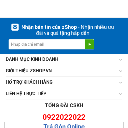
Nhận bản tin của zShop
- Nhận nhiều ưu
đãi và quà tặng hấp dẫn
DANH MỤC KINH DOANH
GIỚI THIỆU ZSHOP.VN
HỔ TRỢ KHÁCH HÀNG
LIÊN HỆ TRỰC TIẾP
TỔNG ĐÀI CSKH
0922022022
Trả Góp Online