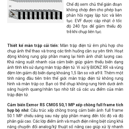
Chế độ xem chủ thể gián đoạn
không chớp đen cho phép bạn
phản hồi ngay lập tức và liên
tục. EVF được cập nhật ở tốc
độ 240 fps để giảm thiểu độ
trễ khi chụp liên tục.
Thiết kế màn trập cải tiến:
Màn trập điện tử êm phù hợp cho
chụp ảnh thể thao và trong các tình huống cần sự yên tĩnh. Hoạt
động không rung góp phần mang lại hình ảnh chất lượng cao.
Khả năng xuất nhanh của cảm biến giúp giảm thiểu biến dạng
ảnh tĩnh khi sử dụng màn trập điện tử. Vi xử lý BIONZ XR và vùng
đệm lớn giảm độ biến dạng khoảng 1,5 lần so với a9 II. Thêm một
tính năng đầu tiên trên thế giới: màn trập điện tử không rung
hình và màn trập cơ. Bạn có thể chụp không rung hình dưới ánh
sáng huỳnh quang/nhân tạo nhờ tất cả các ưu điểm của màn
trập điện tử.
Cảm biến Exmor RS CMOS 50,1 MP xếp chồng full frame tích
hợp bộ nhớ:
Cấu trúc xếp chồng trong cảm biến ảnh full frame
50.1 MP chiếu sáng sau này góp phần mang đến tốc độ và độ
phân giải cao. Các lớp điểm ảnh và mạch điện riêng biệt cùng khả
năng chuyển đổi analog/kỹ thuật số nâng cao giúp xử lý nhanh