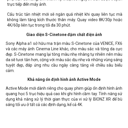
trực tiếp đến máy ảnh.
Cấu trúc tản nhiệt mới sẽ ngăn quá nhiệt khi quay liên tục mà
không làm tăng kích thước thân máy. Quay video 8K/30p hoặc
4K/60p liên tục trong tối đa 30 phút.
Giao diện S-Cinetone đậm chất điện ảnh
Sony Alpha a1 sở hữu ma trận màu S-Cinetone của VENICE, FX6
và các máy ảnh Cinema Line khác, cho màu sắc và tông da cực
đẹp. S-Cinetone mang lại tông màu nhẹ nhàng tự nhiên nên màu
da sẽ tươi tắn hơn, cộng với màu sắc dịu nhẹ và những vùng sáng
tuyệt đẹp, đáp ứng nhu cầu ngày càng tăng về chiều sâu biểu
cảm.
Khả năng ổn định hình ảnh Active Mode
Active Mode mới dành riêng cho quay phim giúp ổn định hình ảnh
quang học 5 trục hiệu quả cao khi ghi hình cầm tay. Tính năng sử
dụng khả năng xử lý thời gian thực của vi xử lý BIONZ XR để bù
sáng tối ưu ở tất cả các định dạng, kể cả 4K.