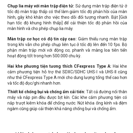
Chụp lia máy với màn trập điện tử:
Sử dụng màn trập điện tử ở
tốc độ màn trập thấp có thể làm giảm tốc độ phản hồi của màn
hình, gây khó khăn cho việc theo dõi đối tượng nhanh. Bật [Giới
hạn tốc độ khung hình thấp] để cải thiện tốc độ phản hồi của
màn hình và cho phép chụp lia máy.
Màn trập cơ học có độ tin cậy cao:
Giảm thiểu rung màn trập
trong khi vẫn cho phép chụp liên tục ở tốc độ lên đến 10 fps. Bộ
phận màn trập mới với động cơ, phanh và màng loa tiên tiến
hoạt động tốt trong hơn 500.000 chu kỳ.
Hai khe phương tiện tương thích CFexpress Type A:
Hai khe
cắm phương tiện hỗ trợ thẻ SDXC/SDHC UHS-I và UHS-II cũng
như thẻ CFexpress Type A mới cho dung lượng tổng thể cao hơn
và tốc độ đọc/ghi nhanh hơn.
Thiết kế chống bụi và chống ẩm cải tiến:
Tất cả đường nối thân
máy và nắp pin đều được bịt kín. Các khe cắm phương tiện có
nắp trượt kiêm khóa để chống nước. Nút khóa ống kính và đệm
ngàm cũng giúp cải thiện khả năng chống bụi và chống ẩm.