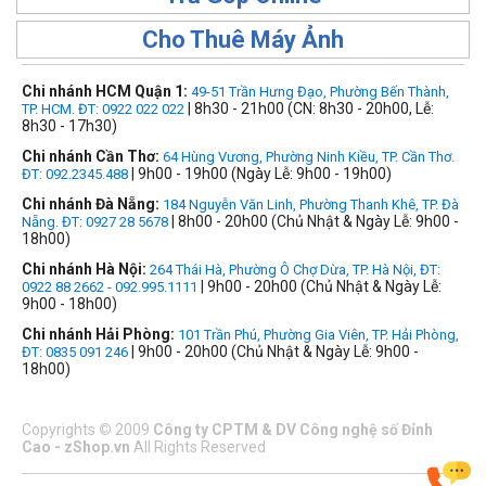
Cho Thuê Máy Ảnh
Chi nhánh HCM Quận 1:
49-51 Trần Hưng Đạo, Phường Bến Thành,
| 8h30 - 21h00 (CN: 8h30 - 20h00, Lễ:
TP. HCM. ĐT: 0922 022 022
8h30 - 17h30)
Chi nhánh Cần Thơ:
64 Hùng Vương, Phường Ninh Kiều, TP. Cần Thơ.
| 9h00 - 19h00 (Ngày Lễ: 9h00 - 19h00)
ĐT: 092.2345.488
Chi nhánh Đà Nẵng:
184 Nguyễn Văn Linh, Phường Thanh Khê, TP. Đà
| 8h00 - 20h00 (Chủ Nhật & Ngày Lễ: 9h00 -
Nẵng. ĐT: 0927 28 5678
18h00)
Chi nhánh Hà Nội:
264 Thái Hà, Phường Ô Chợ Dừa, TP. Hà Nội, ĐT:
| 9h00 - 20h00 (Chủ Nhật & Ngày Lễ:
0922 88 2662 - 092.995.1111
9h00 - 18h00)
Chi nhánh Hải Phòng:
101 Trần Phú, Phường Gia Viên, TP. Hải Phòng,
| 9h00 - 20h00 (Chủ Nhật & Ngày Lễ: 9h00 -
ĐT: 0835 091 246
18h00)
Copyrights
©
2009
Công ty CPTM & DV Công nghệ số Đỉnh
Cao - zShop.vn
All Rights Reserved