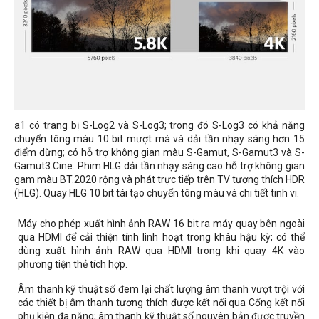
a1 có trang bị S-Log2 và S-Log3; trong đó S-Log3 có khả năng
chuyển tông màu 10 bit mượt mà và dải tần nhạy sáng hơn 15
điểm dừng; có hỗ trợ không gian màu S-Gamut, S-Gamut3 và S-
Gamut3.Cine. Phim HLG dải tần nhạy sáng cao hỗ trợ không gian
gam màu BT.2020 rộng và phát trực tiếp trên TV tương thích HDR
(HLG). Quay HLG 10 bit tái tạo chuyển tông màu và chi tiết tinh vi.
Máy cho phép xuất hình ảnh RAW 16 bit ra máy quay bên ngoài
qua HDMI để cải thiện tính linh hoạt trong khâu hậu kỳ; có thể
dùng xuất hình ảnh RAW qua HDMI trong khi quay 4K vào
phương tiện thẻ tích hợp.
Âm thanh kỹ thuật số đem lại chất lượng âm thanh vượt trội với
các thiết bị âm thanh tương thích được kết nối qua Cổng kết nối
phụ kiện đa năng; âm thanh kỹ thuật số nguyên bản được truyền