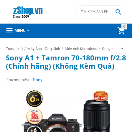

0



MENU
/
/
/
/
Trang chủ
Máy Ảnh - Ống Kính
Máy Ảnh Mirrorless
Sony Mirrorless
Sony A1 + Tamron 70-180mm f/2.8
(Chính hãng) (Không Kèm Quà)
Thương hiệu
Sony