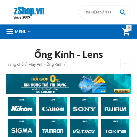

0



MENU
DANH MỤC SẢN PHẨM
Ống Kính - Lens
Menu
/
/
Trang chủ
Máy Ảnh - Ống Kính
BỘ LỌC
Giá
đ
–
đ
0
đ
661990000
đ