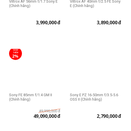
Viltrox AF 56mm f/1.7 Sony E
Viltrox AF 40mm f/2.5 FE Sony
(Chính hãng)
E (Chính hãng)
3,990,000
đ
3,890,000
đ
GIẢM
THÊM
2%
Sony FE 85mm f/1.4 GM II
Sony E PZ 16-50mm f/3.5-5.6
(Chính hãng)
OSS II (Chính hãng)
49,990,000
đ
49,090,000
đ
2,790,000
đ