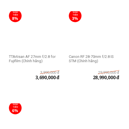
GIẢM
GIẢM
THÊM
THÊM
8%
3%
TTArtisan AF 27mm f/2.8 for
Canon RF 28-70mm f/2.8 IS
Fujifilm (Chính hãng)
STM (Chính hãng)
3,990,000
đ
29,990,000
đ
3,690,000
đ
28,990,000
đ
GIẢM
THÊM
6%