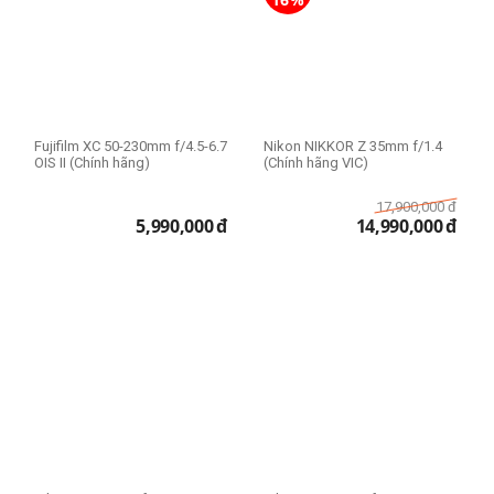
Fujifilm XC 50-230mm f/4.5-6.7
Nikon NIKKOR Z 35mm f/1.4
OIS II (Chính hãng)
(Chính hãng VIC)
17,900,000
đ
5,990,000
đ
14,990,000
đ