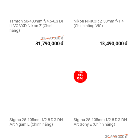
Tamron 50-400mm f/4.5-6.3 Di
Nikon NIKKOR Z 50mm f/1.4
III VC VXD Nikon Z (Chính
(Chính hãng VIC)
hãng)
33,790,000
đ
31,790,000
đ
13,490,000
đ
GIẢM
THÊM
5%
Sigma 28-105mm f/2.8 DG DN
Sigma 28-105mm f/2.8 DG DN
Art Ngàm L (Chính hãng)
Art Sony E (Chính hãng)
39,600,000
đ