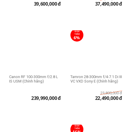
39,600,000
đ
37,490,000
đ
GIẢM
THÊM
6%
Canon RF 100-300mm f/2.8 L
Tamron 28-300mm f/4-7.1 Di III
IS USM (Chính hãng)
VC VXD Sony E (Chính hãng)
23,800,000
đ
239,990,000
đ
22,490,000
đ
GIẢM
THÊM
16%