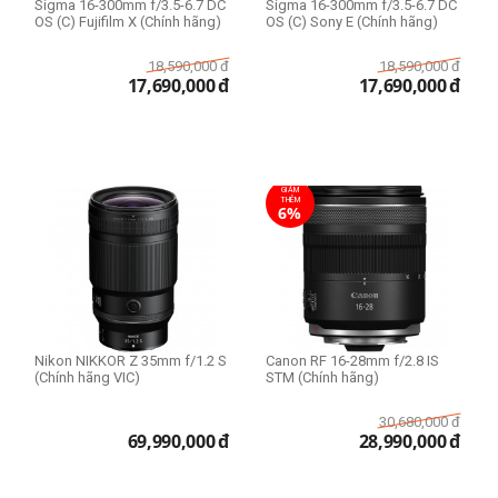
Sigma 16-300mm f/3.5-6.7 DC
Sigma 16-300mm f/3.5-6.7 DC
OS (C) Fujifilm X (Chính hãng)
OS (C) Sony E (Chính hãng)
18,590,000
đ
18,590,000
đ
17,690,000
đ
17,690,000
đ
GIẢM
THÊM
6%
Nikon NIKKOR Z 35mm f/1.2 S
Canon RF 16-28mm f/2.8 IS
(Chính hãng VIC)
STM (Chính hãng)
30,680,000
đ
69,990,000
đ
28,990,000
đ