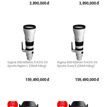
3,890,000
đ
3,890,000
đ
Filter Size
Size 37mm
Size 39mm
Size 40.5mm
Size 43mm
Size 46mm
Size 49mm
Sigma 300-600mm f/4 DG OS
Sigma 300-600mm f/4 DG OS
Size 52mm
Sports Ngàm L (Chính hãng)
Sports Sony E (Chính hãng)
Size 55mm
Size 58mm
159,490,000
đ
159,490,000
đ
Size 62mm
Size 67mm
expand_more
HIỂN THỊ TẤT CẢ
(18)
Size 72mm
Size 77mm
GIẢM
GIẢM
THÊM
THÊM
5%
5%