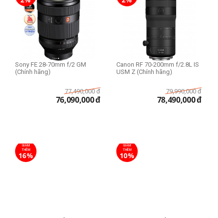
Sony FE 28-70mm f/2 GM
Canon RF 70-200mm f/2.8L IS
(Chính hãng)
USM Z (Chính hãng)
77,490,000
đ
79,990,000
đ
76,090,000
đ
78,490,000
đ
GIẢM
GIẢM
THÊM
THÊM
16%
10%