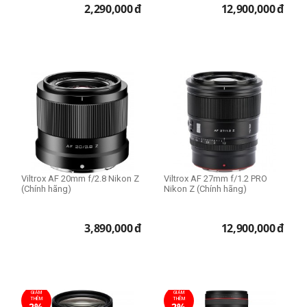
2,290,000
đ
12,900,000
đ
Viltrox AF 20mm f/2.8 Nikon Z
Viltrox AF 27mm f/1.2 PRO
(Chính hãng)
Nikon Z (Chính hãng)
3,890,000
đ
12,900,000
đ
GIẢM
GIẢM
THÊM
THÊM
2%
2%