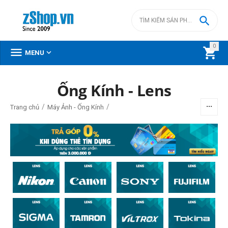

0



MENU
DANH MỤC SẢN PHẨM
Ống Kính - Lens
Menu
/
/
Trang chủ
Máy Ảnh - Ống Kính
BỘ LỌC
Giá
đ
–
đ
0
đ
661990000
đ