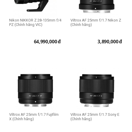
Thể loại lens
Cine Lens
Nikon NIKKOR Z 28-135mm f/4
Viltrox AF 25mm f/1.7 Nikon Z
Extender
PZ (Chính hãng VIC)
(Chính hãng)
Fisheye Lens
Macro Lens
64,990,000
đ
3,890,000
đ
Standard Lens
Teleconverter
Telephoto Lens
Wide Lens
Prime Lens (Fixed Lens)
Zoom Lens
Cấp độ chuyên nghiệp
Người mới chơi
Viltrox AF 25mm f/1.7 Fujifilm
Viltrox AF 25mm f/1.7 Sony E
Bán chuyên
X (Chính hãng)
(Chính hãng)
Chuyên nghiệp