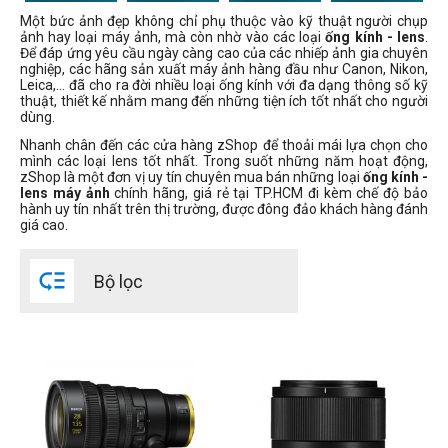
Một bức ảnh đẹp không chỉ phụ thuộc vào kỹ thuật người chụp
Loại ngàm lens
ảnh hay loại máy ảnh, mà còn nhờ vào các loại
ống kính - lens
.
Để đáp ứng yêu cầu ngày càng cao của các nhiếp ảnh gia chuyên
nghiệp, các hãng sản xuất máy ảnh hàng đầu như Canon, Nikon,
Leica,… đã cho ra đời nhiều loại ống kính với đa dạng thông số kỹ
thuật, thiết kế nhằm mang đến những tiện ích tốt nhất cho người
dùng.
Canon EF
Nhanh chân đến các cửa hàng zShop để thoải mái lựa chọn cho
Canon EF-M
mình các loại lens tốt nhất. Trong suốt những năm hoạt động,
Canon RF
zShop là một đơn vị uy tín chuyên mua bán những loại
ống kính -
lens máy ảnh
chính hãng, giá rẻ tại TP.HCM đi kèm chế độ bảo
Canon RF-S
hành uy tín nhất trên thị trường, được đông đảo khách hàng đánh
Fujifilm G
giá cao.
Fujifilm X

MFT
Bộ lọc
Ngàm L
Nikon F
Nikon Z
Sony E
expand_more
HIỂN THỊ TẤT CẢ
(12)
Sony FE