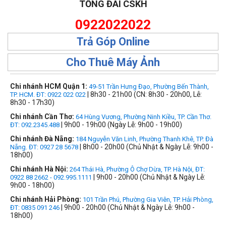
TỔNG ĐÀI CSKH
0922022022
Trả Góp Online
Cho Thuê Máy Ảnh
Chi nhánh HCM Quận 1:
49-51 Trần Hưng Đạo, Phường Bến Thành,
| 8h30 - 21h00 (CN: 8h30 - 20h00, Lễ:
TP. HCM. ĐT: 0922 022 022
8h30 - 17h30)
Chi nhánh Cần Thơ:
64 Hùng Vương, Phường Ninh Kiều, TP. Cần Thơ.
| 9h00 - 19h00 (Ngày Lễ: 9h00 - 19h00)
ĐT: 092.2345.488
Chi nhánh Đà Nẵng:
184 Nguyễn Văn Linh, Phường Thanh Khê, TP. Đà
| 8h00 - 20h00 (Chủ Nhật & Ngày Lễ: 9h00 -
Nẵng. ĐT: 0927 28 5678
18h00)
Chi nhánh Hà Nội:
264 Thái Hà, Phường Ô Chợ Dừa, TP. Hà Nội, ĐT:
| 9h00 - 20h00 (Chủ Nhật & Ngày Lễ:
0922 88 2662 - 092.995.1111
9h00 - 18h00)
Chi nhánh Hải Phòng:
101 Trần Phú, Phường Gia Viên, TP. Hải Phòng,
| 9h00 - 20h00 (Chủ Nhật & Ngày Lễ: 9h00 -
ĐT: 0835 091 246
18h00)