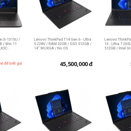
e i3-1315U /
Lenovo ThinkPad T14 Gen 6 - Ultra
Lenovo ThinkP
 / Win 11
5 228V / RAM 32GB / SSD 512GB /
13 - Ultra 7 26
X3C...
14" WUXGA / No OS
512GB / Intel Gr
45,500,000
đ
hệ để biết giá