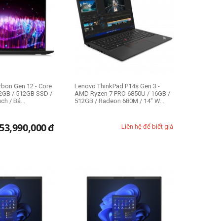
rbon Gen 12 - Core
Lenovo ThinkPad P14s Gen 3 -
32GB / 512GB SSD /
AMD Ryzen 7 PRO 6850U / 16GB /
h / Bả...
512GB / Radeon 680M / 14" W...
53,990,000
đ
Liên hệ để biết giá