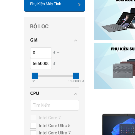
Phụ Kiện Máy Tính
BỘ LỌC
Giá
đ
–
đ
0
đ
56500000
đ
CPU
Intel Core 7
Intel Core Ultra 5
Intel Core Ultra 7