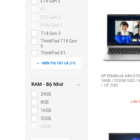
E14 Gen 5
P1
P15 Gen 2
P16s Gen 1
T14 Gen 3
ThinkPad T14 Gen
6
ThinkPad X1
Carbon Gen 12
expand_more
HIỂN THỊ TẤT CẢ
(11)
ThinkStation P340
HP EliteBook 640 G10 
16GB / 512GB SSD / 
RAM - Bộ Nhớ
/ 14" FHD
24GB
Liên 
8GB
16GB
32GB
64GB