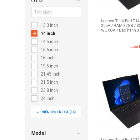
Lenovo ThinkPad T14 
13.3 inch
255H / RAM 32GB / SS
WUXGA / Bảo hành 3
14 inch
14.5 inch
Liên 
15.6 inch
16 inch
19.5 inch
21.45 inch
21.5 inch
23.8 inch
24 inch
24.1 inch
expand_more
HIỂN THỊ TẤT CẢ
(14)
25 inch
27 inch
31.5 inch
Model
Lenovo ThinkPad T14 