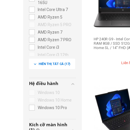
165U
Intel Core Ultra 7
AMD Ryzen 5
AMD Ryzen 5 PRO
AMD Ryzen 7
HP 240R G9 - Intel Cor
AMD Ryzen 7 PRO
RAM 8GB / SSD 512GB
Intel Core i3
Home SL / 14" FHD (A
Intel Core i3 12th
Intel Core i5 12th
Liên 
expand_more
HIỂN THỊ TẤT CẢ
(17)
Intel Core i5 13th
Intel Core i7 10th
Hệ điều hành
Intel Core i7 11th
Intel Core i7 12th
Windows 10
Intel Core i7 13th
Windows 10 Home
Intel Xeon W
Windows 10 Pro
Kích cỡ màn hình
(1)