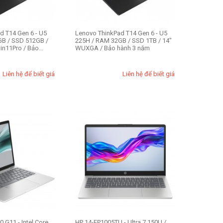
d T14 Gen 6 - U5
Lenovo ThinkPad T14 Gen 6 - U5
GB / SSD 512GB /
225H / RAM 32GB / SSD 1TB / 14"
n11Pro / Bảo...
WUXGA / Bảo hành 3 năm
Liên hệ để biết giá
Liên hệ để biết giá
0 G11 - Intel Core
HP 14-EP1005TU - Ultra 7 150U /