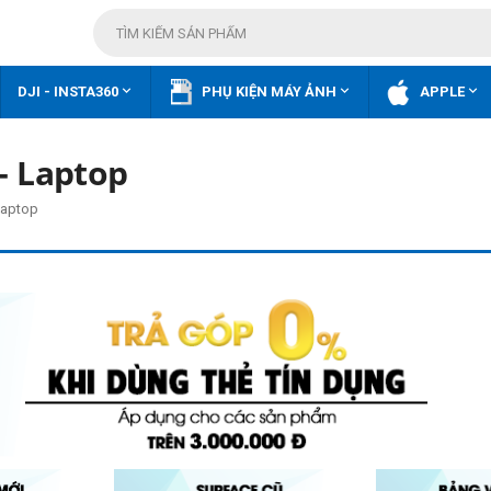



DJI - INSTA360
PHỤ KIỆN MÁY ẢNH
APPLE
- Laptop
Laptop