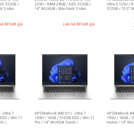
SD 512GB /
225H / RAM 24GB / SSD 512GB /
Ultra 5 125U /
nh 3 năm
14" WUXGA / Bảo hành 3 năm
512GB / 13.3"
hệ để biết giá
Liên hệ để biết giá
- Ultra 7
HP EliteBook 840 G11 - Ultra 7
HP EliteBook 84
SSD / Win 11
165H / 16GB / 512GB SSD / Win 11
155U / 16GB / 
 /...
Pro / 14" WUXGA Touch /...
Home / 14" WUX