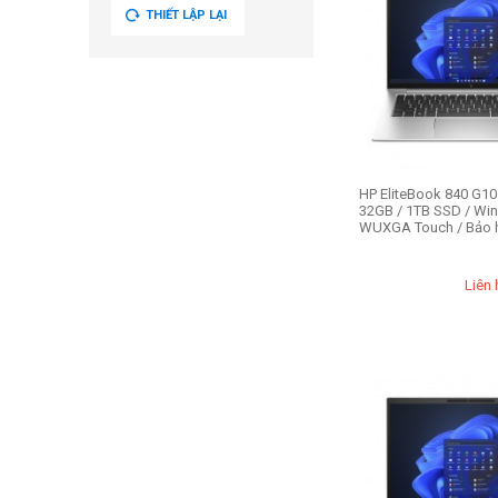
THIẾT LẬP LẠI
HP EliteBook 840 G10 
32GB / 1TB SSD / Win 
WUXGA Touch / Bảo h
Liên 