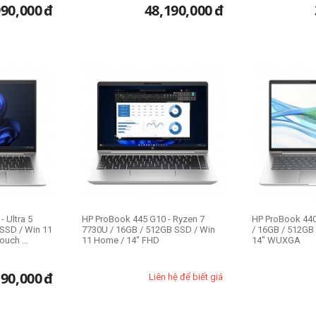
990,000
đ
48,190,000
đ
- Ultra 5
HP ProBook 445 G10 - Ryzen 7
HP ProBook 440 
SSD / Win 11
7730U / 16GB / 512GB SSD / Win
/ 16GB / 512GB 
uch ...
11 Home / 14" FHD
14" WUXGA
190,000
đ
Liên hệ để biết giá