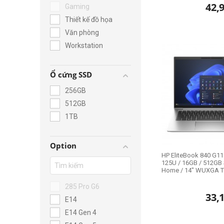
42,
Gaming
Thiết kế đồ họa
Văn phòng
Workstation
Ổ cứng SSD
256GB
512GB
1TB
Option
HP EliteBook 840 G11 
125U / 16GB / 512GB 
Home / 14" WUXGA To
285 Pro G6
33,
E14
E14 Gen 4