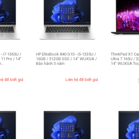
- i7-1365U /
HP EliteBook 840 G10 - i5-1335U /
ThinkPad X1 Ca
11 Pro / 14"
16GB / 512GB SSD / 14" WUXGA /
Ultra 7 165U / 
...
Bảo hành 3 năm
14" WUXGA Touc
hệ để biết giá
Liên hệ để biết giá