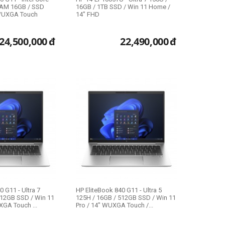
 RAM 16GB / SSD
16GB / 1TB SSD / Win 11 Home /
 WUXGA Touch
14" FHD
24,500,000
đ
22,490,000
đ
0 G11 - Ultra 7
HP EliteBook 840 G11 - Ultra 5
512GB SSD / Win 11
125H / 16GB / 512GB SSD / Win 11
GA Touch ...
Pro / 14" WUXGA Touch /...