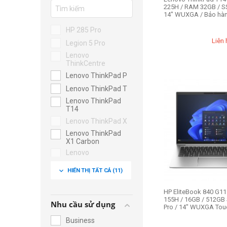
225H / RAM 32GB / S
14" WUXGA / Bảo hà
HP 285 Pro
Liên 
Legion 5 Pro
Lenovo
ThinkCentre
Lenovo ThinkPad P
Lenovo ThinkPad T
Lenovo ThinkPad
T14
Lenovo ThinkPad X
Lenovo ThinkPad
X1 Carbon
Lenovo
ThinkStation
expand_more
HIỂN THỊ TẤT CẢ
(11)
Lenovo ThinkVision
ThinkPad Edge E
HP EliteBook 840 G11 
155H / 16GB / 512GB 
Nhu cầu sử dụng
Pro / 14" WUXGA Touch
Business