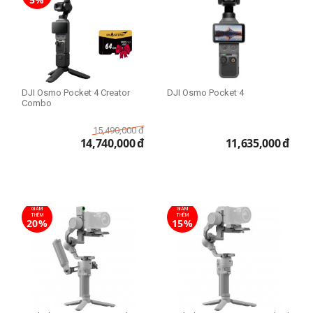
DJI Osmo Pocket 4 Creator
DJI Osmo Pocket 4
Combo
15,490,000
đ
14,740,000
đ
11,635,000
đ
GIẢM
GIẢM
THÊM
THÊM
20%
15%