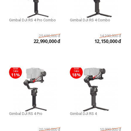
Gimbal DJI RS 4 Pro Combo
Gimbal DJI RS 4 Combo
25,690,000
đ
14,290,000
đ
22,990,000
đ
12,150,000
đ
GIẢM
GIẢM
THÊM
THÊM
11%
18%
Gimbal DJI RS 4 Pro
Gimbal DJI RS 4
20,190,000
đ
10,990,000
đ