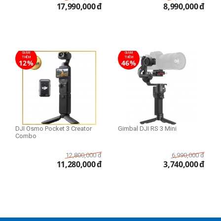
17,990,000
đ
8,990,000
đ
GIẢM
GIẢM
THÊM
THÊM
12%
46%
DJI Osmo Pocket 3 Creator
Gimbal DJI RS 3 Mini
Combo
12,800,000
đ
6,990,000
đ
11,280,000
đ
3,740,000
đ