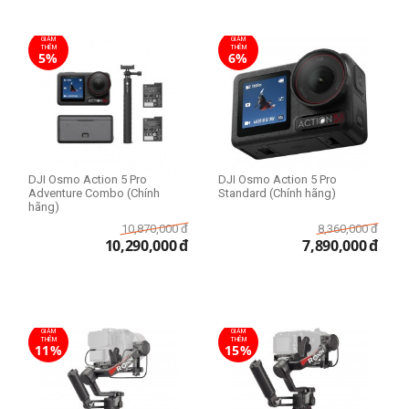
GIẢM
GIẢM
THÊM
THÊM
5%
6%
DJI Osmo Action 5 Pro
DJI Osmo Action 5 Pro
Adventure Combo (Chính
Standard (Chính hãng)
hãng)
10,870,000
đ
8,360,000
đ
10,290,000
đ
7,890,000
đ
GIẢM
GIẢM
THÊM
THÊM
11%
15%