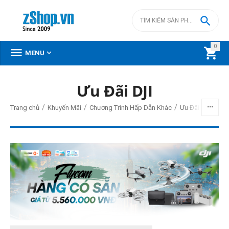

0



MENU
Ưu Đãi DJI
BỘ LỌC
/
/
/
Trang chủ
Khuyến Mãi
Chương Trình Hấp Dẫn Khác
Ưu Đãi Action Ca
Giá
đ
–
đ
650000
đ
29360000
đ
Cấp độ chuyên nghiệp
Vlogger & sáng tạo nội dung