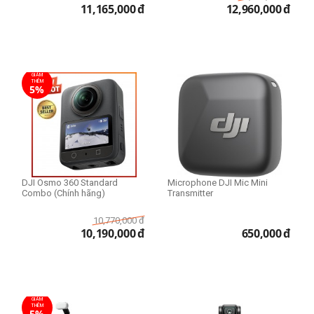
11,165,000
đ
12,960,000
đ
GIẢM
THÊM
5%
DJI Osmo 360 Standard
Microphone DJI Mic Mini
Combo (Chính hãng)
Transmitter
10,770,000
đ
10,190,000
đ
650,000
đ
GIẢM
THÊM
5%