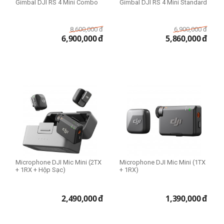
Gimbal DJI RS 4 Mini Combo
Gimbal DJI RS 4 Mini Standard
8,600,000
đ
6,900,000
đ
6,900,000
đ
5,860,000
đ
Microphone DJI Mic Mini (2TX
Microphone DJI Mic Mini (1TX
+ 1RX + Hộp Sạc)
+ 1RX)
2,490,000
đ
1,390,000
đ