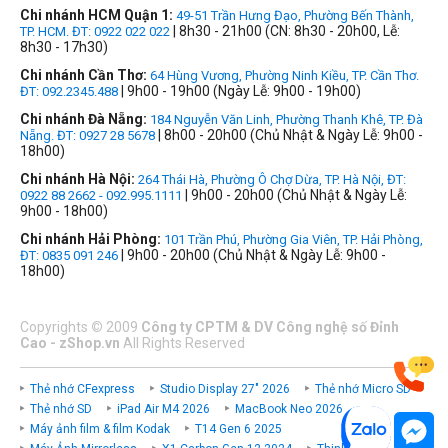
Chi nhánh HCM Quận 1:
49-51 Trần Hưng Đạo, Phường Bến Thành,
| 8h30 - 21h00 (CN: 8h30 - 20h00, Lễ:
TP. HCM. ĐT: 0922 022 022
8h30 - 17h30)
Chi nhánh Cần Thơ:
64 Hùng Vương, Phường Ninh Kiều, TP. Cần Thơ.
| 9h00 - 19h00 (Ngày Lễ: 9h00 - 19h00)
ĐT: 092.2345.488
Chi nhánh Đà Nẵng:
184 Nguyễn Văn Linh, Phường Thanh Khê, TP. Đà
| 8h00 - 20h00 (Chủ Nhật & Ngày Lễ: 9h00 -
Nẵng. ĐT: 0927 28 5678
18h00)
Chi nhánh Hà Nội:
264 Thái Hà, Phường Ô Chợ Dừa, TP. Hà Nội, ĐT:
| 9h00 - 20h00 (Chủ Nhật & Ngày Lễ:
0922 88 2662 - 092.995.1111
9h00 - 18h00)
Chi nhánh Hải Phòng:
101 Trần Phú, Phường Gia Viên, TP. Hải Phòng,
| 9h00 - 20h00 (Chủ Nhật & Ngày Lễ: 9h00 -
ĐT: 0835 091 246
18h00)
Copyrights
©
2009
Công ty CPTM & DV Công nghệ số Đỉnh
Cao - zShop.vn
All Rights Reserved
Thẻ nhớ CFexpress
Studio Display 27" 2026
Thẻ nhớ Micro SD
Thẻ nhớ SD
iPad Air M4 2026
MacBook Neo 2026
Máy ảnh film & film Kodak
T14 Gen 6 2025