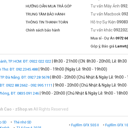
Tư vấn Máy Ảnh
092
HƯỚNG DẪN MUA TRẢ GÓP
Tư vấn Macbook
09
TRUNG TÂM BẢO HÀNH
Hỗ trợ Sự Kiện
0908
THÔNG TIN THANH TOÁN
Tư vấn khác
092202
Chính sách bảo hành
Mua sỉ - Dự Án
0972 6
Góp ý, Báo giá
Lamvt
| 8h30 - 21h00 (CN: 8h30 - 20h00, Lễ: 8h30
ành, TP. HCM. ĐT: 0922 022 022
| 9h00 - 19h00 (Ngày Lễ: 9h00 - 19h00)
n Thơ. ĐT: 092.2345.488
| 8h00 - 20h00 (Chủ Nhật & Ngày Lễ: 9h00 -
TP. Đà Nẵng. ĐT: 0927 28 5678
| 9h00 - 20h00 (Chủ Nhật & Ngày Lễ: 9h00 
 ĐT: 0922 88 2662 - 092.995.1111
| 9h00 - 20h00 (Chủ Nhật & Ngày Lễ: 9h00 - 18h00
 Phòng, ĐT: 0835 091 246
nh Cao - zShop.vn
All Rights Reserved
o SD
Thẻ nhớ SD
Fujifilm GFX 50S II
Fujifilm GFX 1