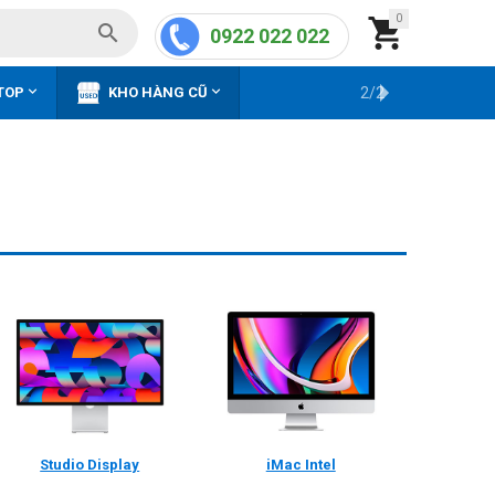
0


0922 022 022


TOP
KHO HÀNG CŨ
2/2
Studio Display
iMac Intel