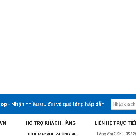
hop
- Nhận nhiều ưu đãi và quà tặng hấp dẫn
.VN
HỔ TRỢ KHÁCH HÀNG
LIÊN HỆ TRỰC TIẾ
Tổng đài CSKH
0922
THUÊ MÁY ẢNH VÀ ỐNG KÍNH