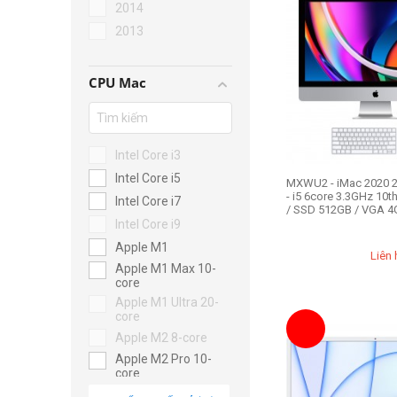
2014
2013
CPU Mac
Intel Core i3
Intel Core i5
MXWU2 - iMac 2020 2
- i5 6core 3.3GHz 10
Intel Core i7
/ SSD 512GB / VGA 4G
Intel Core i9
Apple M1
Liên 
Apple M1 Max 10-
core
Apple M1 Ultra 20-
core
Apple M2 8-core
Apple M2 Pro 10-
core
Apple M2 Max 12-