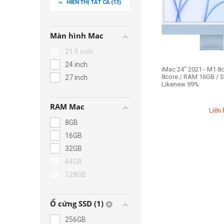
expand_more
HIỂN THỊ TẤT CẢ
(13)
core
Apple M3 8-core
Apple M4 CPU 8-
Màn hình Mac
core
Apple M4 CPU 10-
21.5 inch
core
24 inch
iMac 24" 2021 - M1 8
8core / RAM 16GB / 
27 inch
Likenew 99%
RAM Mac
Liên 
8GB
16GB
32GB
64GB
128GB
Ổ cứng SSD (1)
256GB