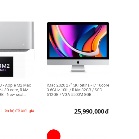
3 - Apple M2 Max
iMac 2020 27" 5K Retina - i7 10core
PU 30-core, RAM
3.6GHz 10th / RAM 32GB / SSD
 - New seal...
512GB / VGA 5500M 8GB ...
25,990,000
đ
Liên hệ để biết giá