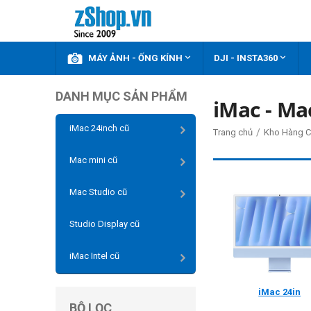



KHUYẾN MÃI
MÁY ẢNH - ỐNG KÍNH
DJI - INSTA360
DANH MỤC SẢN PHẨM
iMac - Ma
iMac 24inch cũ
/
Trang chủ
Kho Hàng C
Mac mini cũ
Mac Studio cũ
Studio Display cũ
iMac Intel cũ
iMac 24in
BỘ LỌC