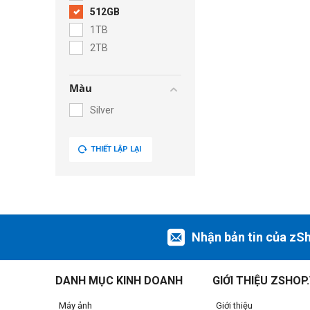
512GB
1TB
2TB
Màu
Silver
THIẾT LẬP LẠI
Nhận bản tin của zS
DANH MỤC KINH DOANH
GIỚI THIỆU ZSHOP
Máy ảnh
Giới thiệu