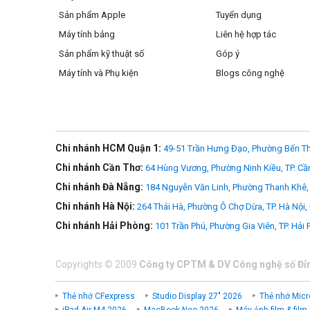
Sản phẩm Apple
Tuyển dụng
Máy tính bảng
Liên hệ hợp tác
Sản phẩm kỹ thuật số
Góp ý
Máy tính và Phụ kiện
Blogs công nghệ
Chi nhánh HCM Quận 1:
49-51 Trần Hưng Đạo, Phường Bến Th
Chi nhánh Cần Thơ:
64 Hùng Vương, Phường Ninh Kiều, TP. Cầ
Chi nhánh Đà Nẵng:
184 Nguyễn Văn Linh, Phường Thanh Khê, 
Chi nhánh Hà Nội:
264 Thái Hà, Phường Ô Chợ Dừa, TP. Hà Nội,
Chi nhánh Hải Phòng:
101 Trần Phú, Phường Gia Viên, TP. Hải
Copyrights
©
2009
Công ty CPTM & DV Công nghệ số Đỉ
Thẻ nhớ CFexpress
Studio Display 27" 2026
Thẻ nhớ Micr