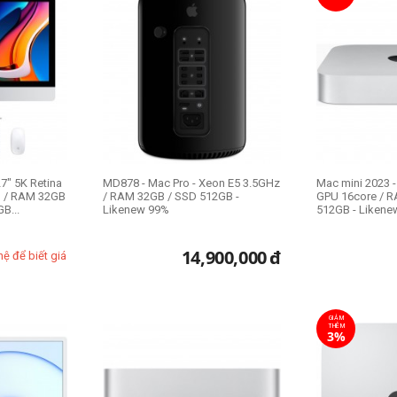
7" 5K Retina
MD878 - Mac Pro - Xeon E5 3.5GHz
Mac mini 2023 -
th / RAM 32GB
/ RAM 32GB / SSD 512GB -
GPU 16core / 
B...
Likenew 99%
512GB - Likene
14,900,000
đ
hệ để biết giá
GIẢM
THÊM
3%