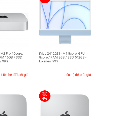
 M2 Pro 10core,
iMac 24" 2021 - M1 8core, GPU
RAM 16GB / SSD
8core / RAM 8GB / SSD 512GB -
w 99%
Likenew 99%
Liên hệ để biết giá
Liên hệ để biết giá
GIẢM
THÊM
4%