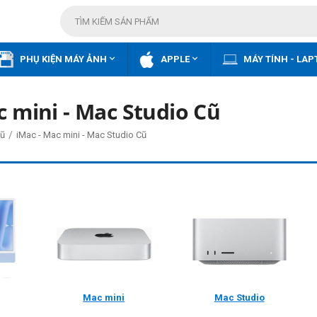


PHỤ KIỆN MÁY ẢNH
APPLE
MÁY TÍNH - LAP
c mini - Mac Studio Cũ
/
ũ
iMac - Mac mini - Mac Studio Cũ
Mac Studio
Mac mini