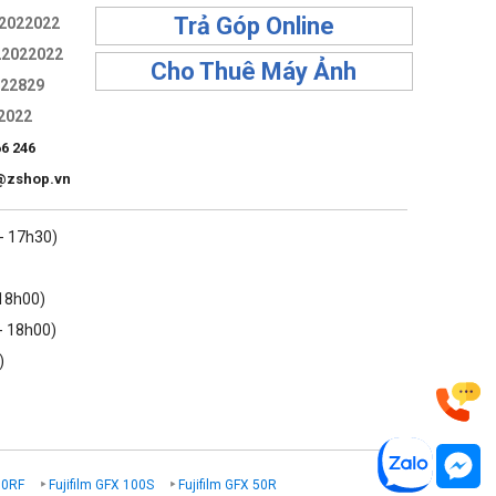
Trả Góp Online
2022022
22022022
Cho Thuê Máy Ảnh
322829
2022
66 246
@zshop.vn
 - 17h30)
 18h00)
- 18h00)
)
00RF
Fujifilm GFX 100S
Fujifilm GFX 50R