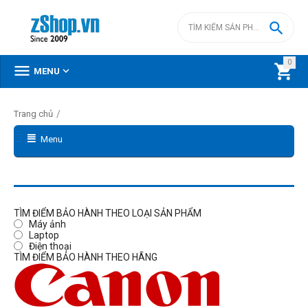

0



MENU
/
Trang chủ
Menu
TÌM ĐIỂM BẢO HÀNH THEO LOẠI SẢN PHẨM
Máy ảnh
Laptop
Điện thoại
TÌM ĐIỂM BẢO HÀNH THEO HÃNG