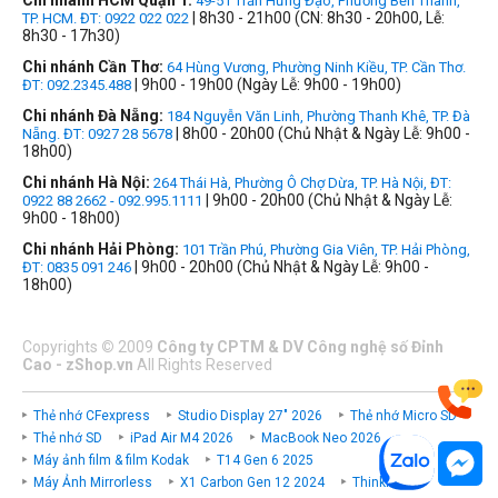
Chi nhánh HCM Quận 1:
49-51 Trần Hưng Đạo, Phường Bến Thành,
| 8h30 - 21h00 (CN: 8h30 - 20h00, Lễ:
TP. HCM. ĐT: 0922 022 022
8h30 - 17h30)
Chi nhánh Cần Thơ:
64 Hùng Vương, Phường Ninh Kiều, TP. Cần Thơ.
| 9h00 - 19h00 (Ngày Lễ: 9h00 - 19h00)
ĐT: 092.2345.488
Chi nhánh Đà Nẵng:
184 Nguyễn Văn Linh, Phường Thanh Khê, TP. Đà
| 8h00 - 20h00 (Chủ Nhật & Ngày Lễ: 9h00 -
Nẵng. ĐT: 0927 28 5678
18h00)
Chi nhánh Hà Nội:
264 Thái Hà, Phường Ô Chợ Dừa, TP. Hà Nội, ĐT:
| 9h00 - 20h00 (Chủ Nhật & Ngày Lễ:
0922 88 2662 - 092.995.1111
9h00 - 18h00)
Chi nhánh Hải Phòng:
101 Trần Phú, Phường Gia Viên, TP. Hải Phòng,
| 9h00 - 20h00 (Chủ Nhật & Ngày Lễ: 9h00 -
ĐT: 0835 091 246
18h00)
Copyrights
©
2009
Công ty CPTM & DV Công nghệ số Đỉnh
Cao - zShop.vn
All Rights Reserved
Thẻ nhớ CFexpress
Studio Display 27" 2026
Thẻ nhớ Micro SD
Thẻ nhớ SD
iPad Air M4 2026
MacBook Neo 2026
Máy ảnh film & film Kodak
T14 Gen 6 2025
Máy Ảnh Mirrorless
X1 Carbon Gen 12 2024
ThinkPad P