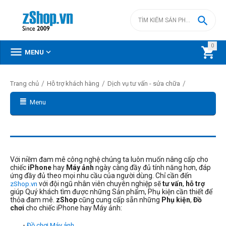

0



MENU
/
/
/
Trang chủ
Hỗ trợ khách hàng
Dịch vụ tư vấn - sửa chữa
Menu
Với niềm đam mê công nghệ chúng ta luôn muốn nâng cấp cho
chiếc
iPhone
hay
Máy ảnh
ngày càng đầy đủ tính năng hơn, đáp
ứng đầy đủ theo mọi nhu cầu của người dùng. Chỉ cần đến
với đội ngũ nhân viên chuyên nghiệp sẽ
tư vấn
,
hỗ trợ
zShop.vn
giúp Quý khách tìm được những Sản phẩm, Phụ kiện cần thiết để
thỏa đam mê.
zShop
cũng cung cấp sẵn những
Phụ kiện
,
Đồ
chơi
cho chiếc iPhone hay Máy ảnh:
-
Đồ chơi Máy ảnh