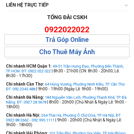
LIÊN HỆ TRỰC TIẾP
TỔNG ĐÀI CSKH
0922022022
Trả Góp Online
Cho Thuê Máy Ảnh
Chi nhánh HCM Quận 1:
49-51 Trần Hưng Đạo, Phường Bến Thành,
| 8h30 - 21h00 (CN: 8h30 - 20h00, Lễ:
TP. HCM. ĐT: 0922 022 022
8h30 - 17h30)
Chi nhánh Cần Thơ:
64 Hùng Vương, Phường Ninh Kiều, TP. Cần Thơ.
| 9h00 - 19h00 (Ngày Lễ: 9h00 - 19h00)
ĐT: 092.2345.488
Chi nhánh Đà Nẵng:
184 Nguyễn Văn Linh, Phường Thanh Khê, TP. Đà
| 8h00 - 20h00 (Chủ Nhật & Ngày Lễ: 9h00 -
Nẵng. ĐT: 0927 28 5678
18h00)
Chi nhánh Hà Nội:
264 Thái Hà, Phường Ô Chợ Dừa, TP. Hà Nội, ĐT:
| 9h00 - 20h00 (Chủ Nhật & Ngày Lễ:
0922 88 2662 - 092.995.1111
9h00 - 18h00)
Chi nhánh Hải Phòng:
101 Trần Phú, Phường Gia Viên, TP. Hải Phòng,